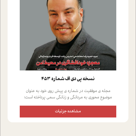
نسخه پي دي اف شماره 453
مجله ی موفقیت در شماره ی پیش روی خود به عنوان
موضوع محوری به مردانگی و زنانگی سمی پرداخته است؛
علاوه بر این که؛ گفت و گویی اختصاصی داشته ایم با فردین
علیخواه، جامعه شناس در بخش های مختلف تلاش کرده ایم
مشاهده جزئیات
از دریچه های گوناگون به این موضوع مهم بپردازیم.فصل
ایستگاه؛ شما را با دیدگاه های روانشناسان و کارشناسان
پیرامون موضوع مردانگی و زنانگی سمی و نیز چالش های
پیرامون آن آشنا می کند.در بخش دو فنجان داغ به سراغ افرادی