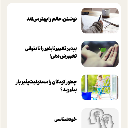
نوشتن، حالم را بهتر می‌کند
بپذير تغييرناپذير را تا بتواني
تغييرش دهي!‏
چطور کودکان را مسئولیت‌پذیر بار
بیاورید؟
خودشناسی