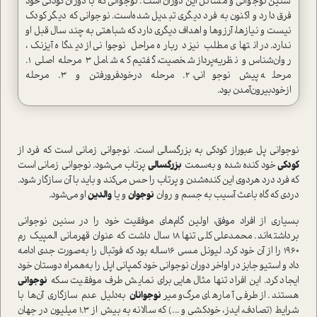
سنین نوجوانی و مسائل این دوران است. نوجوانی که با دوران کودکی خود
فرق دارد و اکنون به فرد دیگری تبدیل شده‌است. نوجوانی که دیگر کودک
نیست و نیازها، آرزو‌ها و اهداف دیگری دارد که شباهتی به چند سال قبل او
ندارد. در انتهای مطلب نیز درباره مراحل نوجوانی از دیدگاه آیزنک،
روان‌شناس و نظریه‌پرداز شخصیت، گفتیم که شامل ۳ مرحله‌ اصلی ۱.
مرحله‌ پیش نوجوانی، ۲. مرحله‌ درخودفرورفتن و ۳. مرحله‌
ازخودبیرون‌آمدن بود.
نوجوانی پل عبوراز کودکی به بزرگسالی ا‌ست. نوجوانی زمانی ا‌ست که فرد از
کودکی
خود کنده شده و به‌سمت
بزرگسالی
پرتاب می‌شود. نوجوانی زمانی ا‌ست
که فرد درد هر‌دوی این کنده‌شدن و پرتاب را حس می‌کند و باید با آن سازگار شود.
دردی که گاه باعث آسیب به جسم و روان
نوجوان
و یا
والدین
او می‌شود.
بسیاری از افراد موفق، اولین گام‌های موفقیت خود را در سنین نوجوانی
برداشته‌اند. محمد‌علی کلی تنها ۱۸ سال داشت که عنوان قهرمانی المپیک رم
۱۹۶۰ را از آن خود کرد. لیونل مسی ۱۶ساله بود که فوتبال را به‌صورت جدی ادامه
داد و ا‌ستیو جابز در اواخر دوران نوجوانی خود کمپانی اپل را به‌همراه دوستان خود
ایجاد کرد. این افراد تنها مثال‌هایی برای نمایش طرف موفقیت سکه‌
نوجوانی
هستند‌. از طرفی آمار‌های مرگ‌و‌میر
نوجوانان
به‌دلیل عدم سازگاری آن‌ها با
شرایط (تصادف، ایدز، خودکشی و ...) که سالانه به بیش از ۱.۳ میلیون در جهان