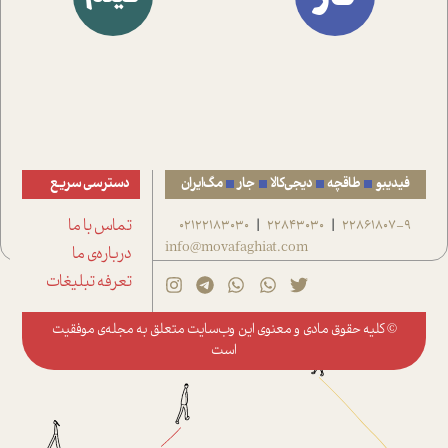
فیدیبو
طاقچه
دیجی‌کالا
جار
مگ‌ایران
دسترسی سریع
22861807-9
22843030
02122183030
تماس با ما
|
|
info@movafaghiat.com
درباره‌ی ما
تعرفه تبلیغات
© کلیه حقوق مادی و معنوی این وب‌سایت متعلق به
مجله‌ی موفقیت
است