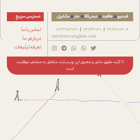
فیدیبو
طاقچه
دیجی‌کالا
جار
مگ‌ایران
دسترسی سریع
22861807-9
22843030
02122183030
تماس با ما
|
|
info@movafaghiat.com
درباره‌ی ما
تعرفه تبلیغات
© کلیه حقوق مادی و معنوی این وب‌سایت متعلق به
مجله‌ی موفقیت
است