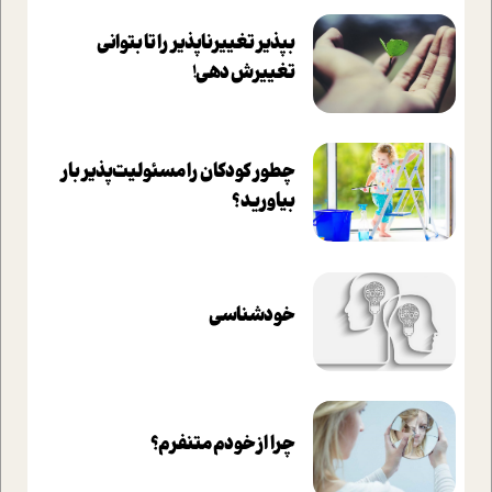
بپذير تغييرناپذير را تا بتواني
تغييرش دهي!‏
چطور کودکان را مسئولیت‌پذیر بار
بیاورید؟
خودشناسی
چرا از خودم متنفرم؟