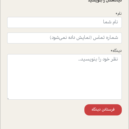
دیدگاهتان را بنویسید
است.فصل روایت اجنبی ها در این شماره به دو موضوع
جذاب پرداخته است که عبارتند از جنبش آهستگی و نیز مقاله
نام*
ای که به زندگی شگفت انگیز جین گودال و تاثیرات کاوش های
ایشان در حوزه ی شامپانزه ها بر زندگی امروزی ما نگاهی
افکنده است.فصل اتاق 333 شما را پای صحبت یک تجربه ی
واقعی در ارتباط با اختلال شخصیت اسکزوئید و مشکلات و نیز
راهکارهای حل آن قرار می دهد که در اتاق درمان اتفاق افتاده
است.در فصل پایانی زیر ذره بین نیز همکاران ما تلاش کرده
دیدگاه*
اند تا در کنار مطالب سرگرمی و انگیزشی، شما را با بهترین و
موثرترین راهکارهای استفاده از هوش مصنوعی در حوزه های
مختلف کسب و کار آشنا کنند.
فرستادن دیدگاه