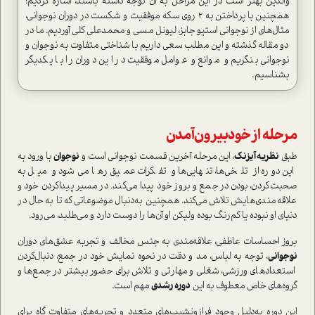
والدین بهتر ا‌ست در این مراحل به آن توجه داشته باشند، اشاره کردیم؛
همچنین با پرداختن به ۲ روی سکه‌ موفقیت و شکست در دوران نوجوانی،
مثال‌های از نوجوانی ا‌ستیو جابز، لیونل مسی و محمد‌علی کلی آوردیم. ما در
دو مقاله گذشته و این مطلب سعی داریم با شناختی متفاوت به نوجوان و
نوجوانی بنگریم و موانع و عوامل موفقیت در این دوران را با یکدیگر
بشناسیم.
مرحله‌ از خودبیرون‌آمدن
طبق
نظریه آیزنک
، این مرحله آخرین قسمت نوجوانی ا‌ست و
نوجوان
با ورود به
این دوره از تلخی‌ها، تنهایی‌ها و تفکرات عمیق رها می‌شود و میل به
صحبت‌کردن، بودن در جمع و بروز خود پیدا می‌کند. در مسیر پیدا‌کردن خود و
علاقه‌مندی‌هایش تلاش می‌کند. همچنین به‌دنبال موضوعاتی که تا به حال در
دنیای او نبوده یا کم‌رنگ بوده ولیکن او آن‌ها را دوست دارد و می‌طلبد، می‌رود.
بروز احساسات عاطفی، علاقه‌مندی به جنس مخالف و تجربه عشق‌های دوران
نوجوانی
، توجه به لباس، مد و دقت در نحوه نمایش خود در جمع، دنبال‌کردن
ا‌ستعداد‌های ورزشی، شغلی و مهارتی و تلاش برای حضور بیشتر در جمع‌ها و
گروه‌های خاص معطوف به این
دوره رشدی
مهم ا‌ست.
این دوره به‌دلیل وجود فرازونشیب‌های متعدد و تجربه‌های متفاوت گاه برای