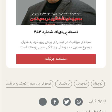
نسخه پي دي اف شماره 453
مجله ی موفقیت در شماره ی پیش روی خود به عنوان
موضوع محوری به مردانگی و زنانگی سمی پرداخته است؛
علاوه بر این که؛ گفت و گویی اختصاصی داشته ایم با فردین
علیخواه، جامعه شناس در بخش های مختلف تلاش کرده ایم
مشاهده جزئیات
از دریچه های گوناگون به این موضوع مهم بپردازیم.فصل
ایستگاه؛ شما را با دیدگاه های روانشناسان و کارشناسان
پیرامون موضوع مردانگی و زنانگی سمی و نیز چالش های
پیرامون آن آشنا می کند.در بخش دو فنجان داغ به سراغ افرادی
نوجوان
نوجوانی
بزرگسالی
نوجوانی پل عبور از کودکی به بزرگسالی
رفته ایم که موفقیت را در عمل به اثبات رسانده اند؛ سید
حمیدرضا محتشمی که بیست و پنجمین سال فعالیت حرفه
ای خود را در حوزه ی کوچینگ، توسعه ی فردی و رهبری پشت
سر نهاده است و نیز کرامت عزیز زاده؛ سفیر صلح و دوستی که
اشتراک گذاری
با رکاب زدن در بیش از هفتاد کشور و کاشتن درخت، به نماد
حمایت از محیط زیست و منابع طبیعی تبدیل گشته