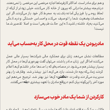
و هم برای مادر ا‌ست. اما اکثر کارفرماها اجازه مرخصی این مرخصی را نمی‌دهند.
در‌نتیجه، بیشتر مادرانی که بیرون از خانه کار می‌کنند، خیلی زودتر از آن‌که از
لحاظ روحی یا فیزیکی آماده باشند، به محیط کار خود بازمی‌گردند. اگر این
مشخصات وضعیت شما را توصیف می‌کند و احساس خستگی و درماندگی
می‌کنید، به‌یاد داشته باشید که این حالت طبیعی ا‌ست و اصلا تقصیر شما
نیست!
مادر‌بودن یک نقطه قوت در محل کار به‌حساب می‌آید
مطالعات نشان می‌دهد زنان برای عملکرد مالی شرکت‌ها بسیار عالی عمل
می‌کنند؛ اما اگر این زنان، مادر باشند، می‌توان گفت بهره‌وری آن‌ها در محل کار
بسیار بیشتر هم می‌شود. در مصاحبه‌ای که با صدها مادر داشتم، آن‌ها اعلام
کردند زمانی‌که بچه‌دار شدند، بازدهی آن‌ها نیز بیشتر شد، وظایف را بهتر
مدیریت می‌کردند و قدرت «
نه‌گفتن
» آن‌ها نیز بهتر شد. ترجیح می‌دهم این
مورد آخر را این‌گونه‌ بیان کنم: در‌واقع مادران با تعهد بیشتری «
بله
» می‌گفتند.
کار‌کردن از شما یک مادر خوب می‌سازد
«کاتلین مک‌گین»، اقتصاددان دانشگاه هاروارد، در سال 2015 پژوهشی انجام داد و