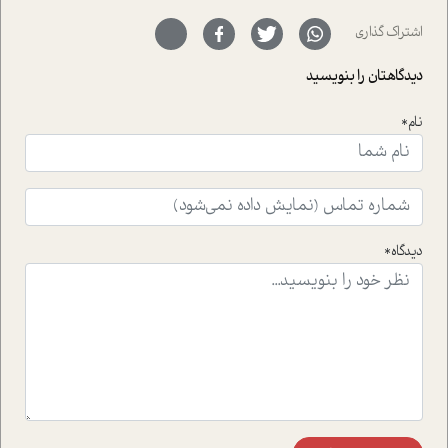
ای خود را در حوزه ی کوچینگ، توسعه ی فردی و رهبری پشت
سر نهاده است و نیز کرامت عزیز زاده؛ سفیر صلح و دوستی که
اشتراک گذاری
با رکاب زدن در بیش از هفتاد کشور و کاشتن درخت، به نماد
حمایت از محیط زیست و منابع طبیعی تبدیل گشته
دیدگاهتان را بنویسید
است.فصل روایت اجنبی ها در این شماره به دو موضوع
جذاب پرداخته است که عبارتند از جنبش آهستگی و نیز مقاله
نام*
ای که به زندگی شگفت انگیز جین گودال و تاثیرات کاوش های
ایشان در حوزه ی شامپانزه ها بر زندگی امروزی ما نگاهی
افکنده است.فصل اتاق 333 شما را پای صحبت یک تجربه ی
واقعی در ارتباط با اختلال شخصیت اسکزوئید و مشکلات و نیز
راهکارهای حل آن قرار می دهد که در اتاق درمان اتفاق افتاده
است.در فصل پایانی زیر ذره بین نیز همکاران ما تلاش کرده
دیدگاه*
اند تا در کنار مطالب سرگرمی و انگیزشی، شما را با بهترین و
موثرترین راهکارهای استفاده از هوش مصنوعی در حوزه های
مختلف کسب و کار آشنا کنند.