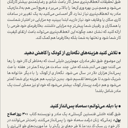
طبق تحقیقات، انعطاف‌پذیری محل کار باعث شادی و رضایتمندی بیشتر کارکنان
می‌شود و همچنین بهره‌وری آن‌ها را بالاتر می‌برد و هیچ‌کس هم به‌اندازه‌یک
مادر به انعطاف‌پذیری نیاز ندارد. اگر احساس می‌کنید به یک تغییر در ساعات
کاری، مکان یا وظایف خود نیاز دارید، ابتدا ببینید چه مزایایی در اختیار شما‌ست
یا همکاران و رقیبان شما پیش‌تر چه مزایایی داشتند. به‌کارفرمای خود طرحی را
ارائه کنید که نشان دهد چگونه این انعطاف‌پذیری می‌تواند باعث ارتقای کیفیت
کار شما شود و نه‌تنها به شما، بلکه به‌کارفرما هم کمک کند.
• تلاش کنید هزینه‌های نگه‌داری از کودک را کاهش دهید.
این موضوع، طبق نظر مادران، مهم‌ترین دلیلی ا‌ست که به‌خاطر آن کار خود را رها
می‌کنند؛ چون می‌اندیشند که حتی چند ساعت هزینه کمتر در هفته باعث
پس‌انداز هزاران دلار در سال می‌شود. نگه‌داری از کودک را با دیگر خانواده‌ها
شریک شوید تا هزینه‌ها تقسیم شود. بدین ترتیب، هم هزینه‌ برای شما کمتر
می‌شود و هم در‌آمد پرستار کودک بیشتر می‌شود که خود او نیز ممکن ا‌ست یک
مادر شاغل باشد!
• با «بله، می‌توانم» سه‌ماه پس‌انداز کنید.
طبق گفته «اشلی فنستین گرستلی»، یک مادر و نویسنده کتاب «
30
روز اصلاح
پول
»، زمانی‌که زنان در‌آمد سه‌ماه خود را پس‌انداز می‌کنند، راحت‌تر می‌توانند در
کار خود ریسک کنند؛ مثلا طرح‌های بزرگ‌تر یا مأموریت‌های طولانی‌تری را