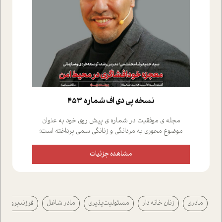
نسخه پي دي اف شماره 453
مجله ی موفقیت در شماره ی پیش روی خود به عنوان
موضوع محوری به مردانگی و زنانگی سمی پرداخته است؛
علاوه بر این که؛ گفت و گویی اختصاصی داشته ایم با فردین
علیخواه، جامعه شناس در بخش های مختلف تلاش کرده ایم
مشاهده جزئیات
از دریچه های گوناگون به این موضوع مهم بپردازیم.فصل
ایستگاه؛ شما را با دیدگاه های روانشناسان و کارشناسان
پیرامون موضوع مردانگی و زنانگی سمی و نیز چالش های
پیرامون آن آشنا می کند.در بخش دو فنجان داغ به سراغ افرادی
مادری
زنان خانه دار
مسئولیت‌پذیری
مادر شاغل
فرزندپروری
رفته ایم که موفقیت را در عمل به اثبات رسانده اند؛ سید
حمیدرضا محتشمی که بیست و پنجمین سال فعالیت حرفه