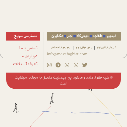
فیدیبو
طاقچه
دیجی‌کالا
جار
مگ‌ایران
دسترسی سریع
22861807-9
22843030
02122183030
تماس با ما
|
|
info@movafaghiat.com
درباره‌ی ما
تعرفه تبلیغات
© کلیه حقوق مادی و معنوی این وب‌سایت متعلق به
مجله‌ی موفقیت
است