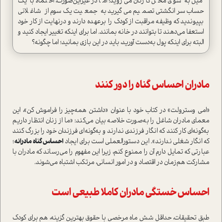
میل به سوی محل کارتان می‌روید؛ اما در‌غیر‌این‌صورت، احتمالا با یک
حساب سر‌انگشتی تصمیم می‌گیرید به جمعیت یک‌سوم از شاغلانی
بپیوندید که وظیفه مراقبت از کودک را برعهده دارند و درنهایت از کار خود
استعفا می‌دهند تا بتوانند در خانه بمانند. اما برای اینکه تغییر ایجاد کنید و
البته برای اینکه پول به‌دست آورید، باید در این بازی بمانید؛ اما چگونه؟
مادران احساس گناه را دور کنند
«امی وسترولت» در کتاب خود با عنوان «داشتن همه‌چیز را فراموش کن»، این
معمای مادران شاغل را به‌صورت خلاصه بیان می‌کند: «ما از زنان انتظار داریم
به‌گونه‌ای کار کنند که انگار فرزندی ندارند و به‌گونه‌ای فرزندان خود را بزرگ کنند
که انگار شغلی ندارند». این دستورالعملی ا‌ست برای ایجاد
احساس گناه مادرانه
؛
عبارتی که تمایل دارم آن را ممنوع کنم، زیرا این مفهوم را می‌رساند که مادران با
مشارکت هم‌زمان در اقتصاد و در امور انسانی، مرتکب اشتباه می‌شوند.
احساس خستگی مادران کاملا طبیعی ا‌ست
طبق تحقیقات، حداقل شش ماه مرخصی با حقوق بهترین گزینه، هم برای کودک