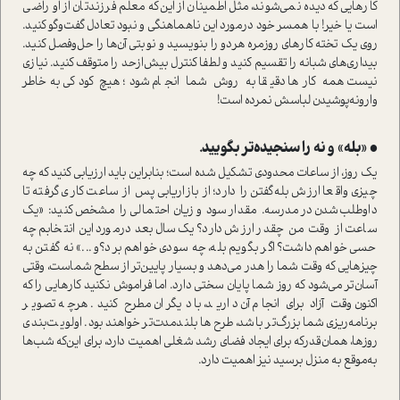
کارهایی که دیده نمی‌شوند، مثل اطمینان از این‌که معلم فرزندتان از او راضی
ا‌ست یا خیر! با همسر خود درمورد این ناهماهنگی و نبود تعادل گفت‌وگو کنید.
روی یک تخته کارهای روزمره هر‌دو را بنویسید و نوبتی آن‌ها را حل‌و‌فصل کنید.
بیداری‌های شبانه را تقسیم کنید و لطفا کنترل بیش‌از‌حد را متوقف کنید. نیازی
نیست همه کارها دقیقا به روش شما انجام شود؛ هیچ کودکی به‌خاطر
وارونه‌پوشیدن لباسش نمرده ا‌ست!
• «بله» و نه را سنجیده‌تر بگویید.
یک روز، از ساعات محدودی تشکیل شده ا‌ست؛ بنابراین باید ارزیابی کنید که چه
چیزی واقعا ارزش بله‌گفتن را دارد؛ از بازاریابی پس از ساعت کاری گرفته تا
داوطلب‌‌شدن در مدرسه. مقدار سود و زیان احتمالی را مشخص کنید: «یک
ساعت از وقت من چقدر ارزش دارد؟ یک‌سال بعد درمورد این انتخابم چه
حسی خواهم داشت؟ اگر بگویم بله، چه سودی خواهم برد؟و ...» نه گفتن به
چیزهایی که وقت شما را هدر می‌دهد و بسیار پایین‌تر از سطح شما‌ست، وقتی
آسان‌تر می‌شود که روز شما پایان سختی دارد. اما فراموش نکنید کارهایی را که
اکنون وقت آزاد برای انجام آن دارید، با دیگران مطرح کنید. هر‌چه تصویر
برنامه‌ریزی شما بزرگ‌تر باشد، طرح‌ها بلند‌مدت‌تر خواهند بود. اولویت‌بندی
روزها، همان‌قدر‌که برای ایجاد فضای رشد شغلی اهمیت دارد، برای این‌که شب‌ها
به‌موقع به منزل برسید نیز اهمیت دارد.