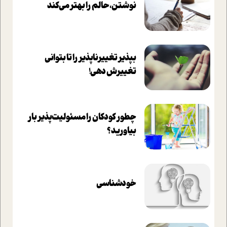
نوشتن، حالم را بهتر می‌کند
بپذير تغييرناپذير را تا بتواني
تغييرش دهي!‏
چطور کودکان را مسئولیت‌پذیر بار
بیاورید؟
خودشناسی