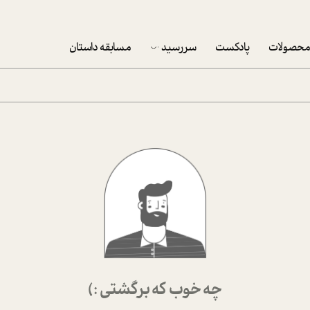
حصولات
پادکست
سررسید
مسابقه داستان
سررسید 1403
سفارش شرکتی سررسید 1403
پکيج نوروزي موفقيت
تقویم رومیزی
تقویم دیواری
چه خوب که برگشتی :)