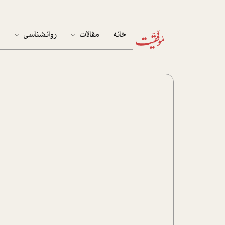
خانه
مقالات
روانشناسی
م
آخرین مقالات
تست روان‌شناسی
مهمان خانه
کوکولوژی
پرونده ویژه
زندگی
نوجوان
کار
پلاس