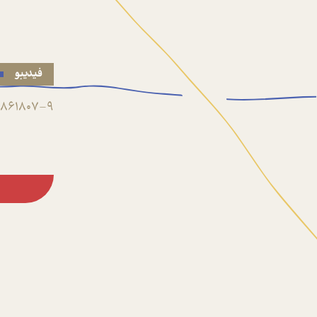
فیدیبو
861807-9