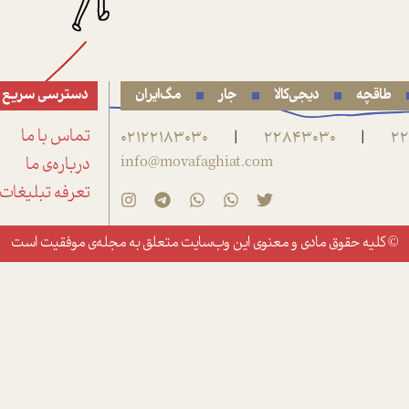
طاقچه
دیجی‌کالا
جار
مگ‌ایران
دسترسی سریع
22
22843030
02122183030
تماس با ما
|
|
info@movafaghiat.com
درباره‌ی ما
تعرفه تبلیغات
© کلیه حقوق مادی و معنوی این وب‌سایت متعلق به
مجله‌ی موفقیت
است