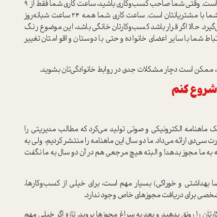
کاش این‌طور بود! ولی متاسفانه این هم یک تصور اشتباه است. وقتی شما صاحب کسب‌وکاری باشید، ساعت کاری شما فقط از 9
صبح تا 5 عصر نیست. این فقط ساعت ارتباط رسمی شما با مشتریانتان است. ساعت کاری شما همه 24 ساعت شبانه‌روز
می‌گیرد. حالا اگر قرار باشد کسب‌وکارتان خانگی باشد، این موضوع رنگ
ط شما با سایر اعضای خانواده و حتی با دوستان و اقوامتان تغییر
نید، ممکن است دچار مشکلات جدی در روابط خانوادگی‌تان بشوید.
ا شروع کنم
رایتان بگویم: سال 89، شرکت ما یک ماهنامه الکترونیکی و صوتی تولید می‌کرد که مطالب مدیریتی را
سی‌دی ارائه می‌داد. ما دو سال این ماهنامه را منتشر کردیم، ولی به
 ما مجوز بدهد! و البته هیچ مرجعی هم در آن دو سال به ما نگفت
 بهداشتی و خوراکی) بسیار مهم است، برای خیلی از کسب‌وکارها،
خصی برای دریافت مجوزهای خاص وجود ندارد.
ن را رونق بدهید و بعد به سراغ مجوزها بروید. تازه اگر خیلی مهم