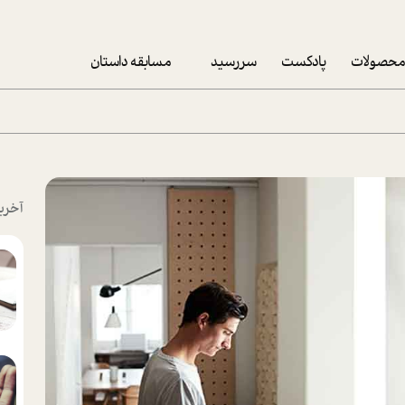
حصولات
پادکست
سررسید
مسابقه داستان
سررسید 1403
سفارش شرکتی سررسید 1403
پکيج نوروزي موفقيت
آخری
تقویم رومیزی
تقویم دیواری