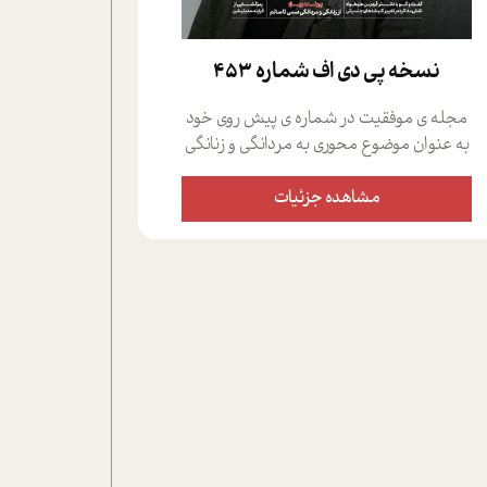
نسخه پي دي اف شماره 453
مجله ی موفقیت در شماره ی پیش روی خود
به عنوان موضوع محوری به مردانگی و زنانگی
سمی پرداخته است؛ علاوه بر این که؛ گفت و
گویی اختصاصی داشته ایم با فردین علیخواه،
مشاهده جزئیات
جامعه شناس در بخش های مختلف تلاش
کرده ایم از دریچه های گوناگون به این موضوع
مهم بپردازیم.فصل ایستگاه؛ شما را با دیدگاه
های روانشناسان و کارشناسان پیرامون
موضوع مردانگی و زنانگی سمی و نیز چالش
های پیرامون آن آشنا می کند.در بخش دو
فنجان داغ به سراغ افرادی رفته ایم که
موفقیت را در عمل به اثبات رسانده اند؛ سید
حمیدرضا محتشمی که بیست و پنجمین
سال فعالیت حرفه ای خود را در حوزه ی
کوچینگ، توسعه ی فردی و رهبری پشت سر