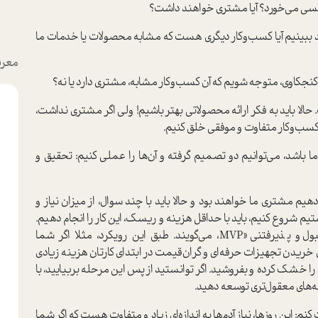
درد کسی می‌خورد؟ آیا مشتری خواهند داشت؟
باید ببینیم آیا کسب‌وکار دیگری هست که مشابه محصولات یا خدمات ما
معرف
 کنجکاوی، متوجه شویم که آن کسب‌وکار مشابه، مشتری دارد یا نه؟
لا باید به فکر ارائه محصولاتی بهتر باشیم! ولی اگر مشتری نداشت،
م کسب‌وکار متفاوت و موفقی خلق کنیم.
ما باشد، می‌توانیم دو تصمیم گرفته و آن‌ها را عملی کنیم: تحقیق و
یم مشتری ما خواهند بود و حالا باید با چند سوال، از میزان نیاز و
 شروع کنیم، باید با حداقل هزینه و ریسک، این کار را انجام دهیم.
در دنیای استارت‌آپ‌ها، به این حداقل محصول قابل‌قبول و پذیرفتنی «MVP، می‌گویند. طبق این رویکرد، مثلا اگر شما
 خریدن تجهیزات حرفه‌ای و گران‌قیمت در ابتدای کارتان هزینه زیادی
 را خشک کرده و بفروشید. اگر توانستید از پس این مرحله بربیایید، با
نه‌های معقول‌تری توسعه دهید.
م: این روزها، نیاز آدم‌ها به اندازه‌ای زیاد و متفاوت هست که اگر شما