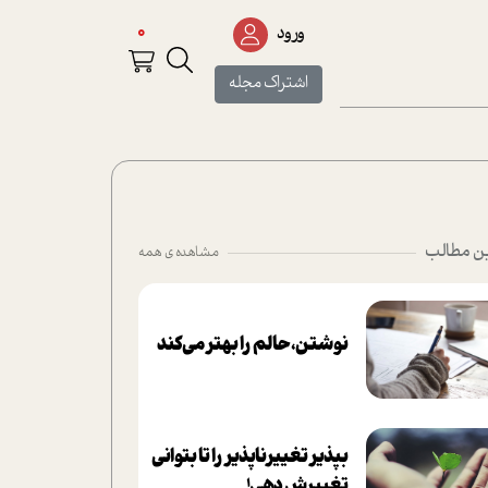
0
ورود
اشتراک مجله
ن مطالب
مشاهده ی همه
نوشتن، حالم را بهتر می‌کند
بپذير تغييرناپذير را تا بتواني
تغييرش دهي!‏