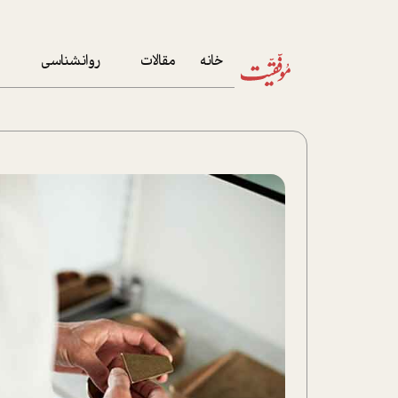
خانه
مقالات
روانشناسی
م
آخرین مقالات
تست روان‌شناسی
مهمان خانه
کوکولوژی
پرونده ویژه
زندگی
نوجوان
کار
پلاس