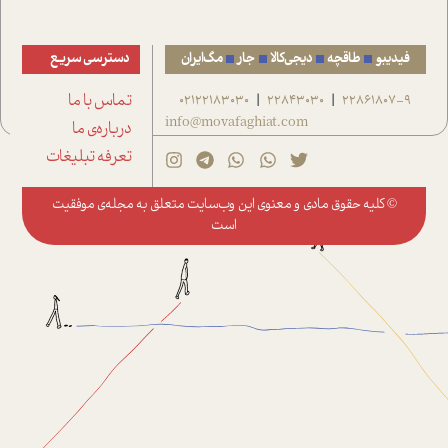
فیدیبو
طاقچه
دیجی‌کالا
جار
مگ‌ایران
دسترسی سریع
22861807-9
22843030
02122183030
تماس با ما
|
|
info@movafaghiat.com
درباره‌ی ما
تعرفه تبلیغات
© کلیه حقوق مادی و معنوی این وب‌سایت متعلق به
مجله‌ی موفقیت
است