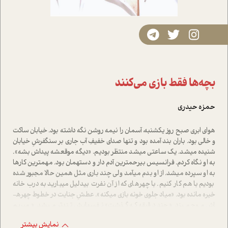
بچه‌ها فقط بازی می‌کنند
حمزه حيدري
هوای ابری صبح روز یکشنبه، آسمان را نیمه روشن نگه داشته بود. خیابان ساکت
و خالی بود. باران بند آمده بود و تنها صدای خفیفِ آب جاری بر سنگفرشِ خیابان
شنیده می­شد. یک ساعتی می­شد منتظر بودیم. «دیگه موقعشه پیداش بشه».
به او نگاه کردم. فرانسیس بی­رحم­ترین آدم دار و دسته­مان بود. مهم­ترین کارها
به او سپرده می­شد. از او بدم می­آمد ولی چند باری مثل همین حالا مجبور شده
بودیم با هم کار کنیم. با چهره­ای که از آن نفرت بی­دلیل می­بارید به درب خانه
خیره مانده بود. «میاد جلوی خونه بازی می­کنه». عطشِ جنایت در خطوط چهره­
اش موج می­زد. «چند دقیقه که گذشت» نفس­هایش تندتر می­شد. «می­ریم
سمتش». دستم را در جیب پالتویم فرو کردم. قنداق کلت در مشتم جا گرفت.
نمایش بیشتر
«مطمئنی که؟ .... خیلی مهمه. باید بفهمه جدی هستیم» این را گفت و بعد از