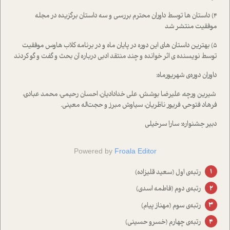
۴) داستان ها توسط داوران محترم بررسی و سه داستان برگزیده در مجله
موفقیت منتشر شد
۵) بهترین داستان های این دوره در پایان ماه و در برنامه کلاب هاوس موفقیت
توسط نویسنده ی اثر خوانده و چند منتقد ادبی درباره آن بحث و گفت و گو کردند
داوران دوره‌ی شهریورماه:
شیرین ورچه، علیرضا بوشش، علی خدادادیان، احسان رحیمی، محمد عبادی،
فرهاد فتوحی، فریور ناظریان، سیاوش مبرز و حجت‌اله معینی.
دبیر جشنواره: سارا سرخیلی
Powered by
Froala Editor
رتبه‌ي اول (سعيد قليزاده)
رتبه‌ی دوم (فاطمه اسدي)
رتبه‌ی سوم (مهناز پيام)
رتبه‌ی چهارم (خسرو حسيني)