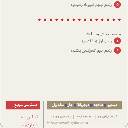
رتبه‌ی پنجم (مهرداد رشيدي)
منتخب بخش وبسایت
رتبه‌ي اول (جانا دبير)
رتبه‌ی دوم (فخرالدين پاکنده)
فیدیبو
طاقچه
دیجی‌کالا
جار
مگ‌ایران
دسترسی سریع
22861807-9
22843030
02122183030
تماس با ما
|
|
info@movafaghiat.com
درباره‌ی ما