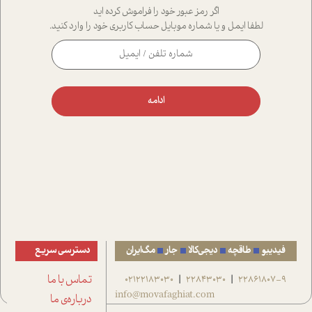
اگر رمز عبور خود را فراموش کرده اید
لطفا ایمل و یا شماره موبایل حساب کاربری خود را وارد کنید.
ادامه
فیدیبو
طاقچه
دیجی‌کالا
جار
مگ‌ایران
دسترسی سریع
22861807-9
22843030
02122183030
تماس با ما
|
|
info@movafaghiat.com
درباره‌ی ما