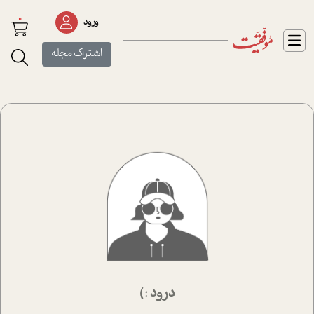
0
ورود
اشتراک مجله
درود :)