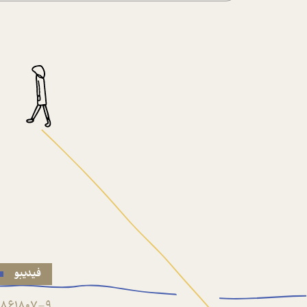
فیدیبو
861807-9