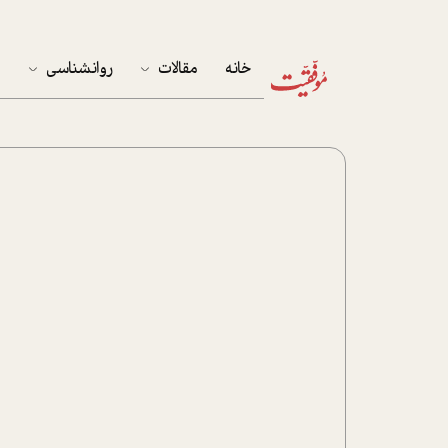
خانه
مقالات
روانشناسی
م
آخرین مقالات
تست روان‌شناسی
مهمان خانه
کوکولوژی
پرونده ویژه
زندگی
نوجوان
کار
پلاس