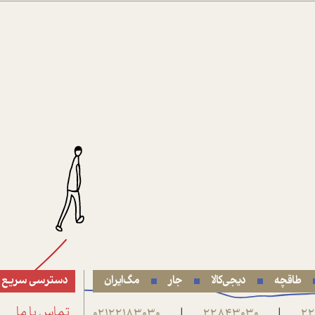
طاقچه
دیجی‌کالا
جار
مگ‌ایران
دسترسی سریع
22
22843030
02122183030
تماس با ما
|
|