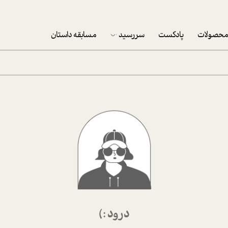
حصولات
پادکست
سررسید
مسابقه داستان
سررسید 1403
سفارش شرکتی سررسید 1403
پکيج نوروزي موفقيت
تقویم رومیزی
تقویم دیواری
درود :)