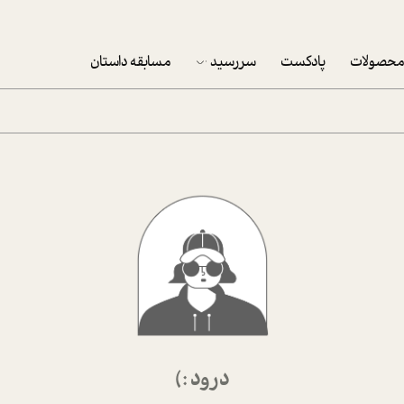
حصولات
پادکست
سررسید
مسابقه داستان
سررسید 1403
سفارش شرکتی سررسید 1403
پکيج نوروزي موفقيت
تقویم رومیزی
تقویم دیواری
درود :)