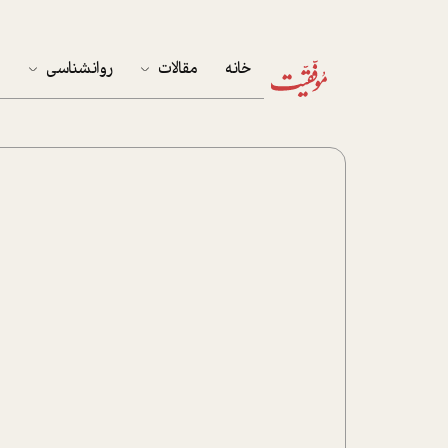
خانه
مقالات
روانشناسی
م
آخرین مقالات
تست روان‌شناسی
مهمان خانه
کوکولوژی
پرونده ویژه
زندگی
نوجوان
کار
پلاس