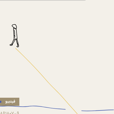
فیدیبو
861807-9