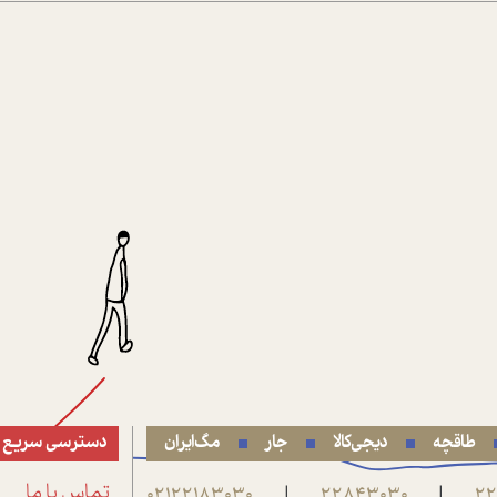
طاقچه
دیجی‌کالا
جار
مگ‌ایران
دسترسی سریع
22
22843030
02122183030
تماس با ما
|
|