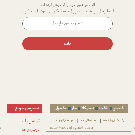
اگر رمز عبور خود را فراموش کرده اید
لطفا ایمل و یا شماره موبایل حساب کاربری خود را وارد کنید.
ادامه
فیدیبو
طاقچه
دیجی‌کالا
جار
مگ‌ایران
دسترسی سریع
22861807-9
22843030
02122183030
تماس با ما
|
|
info@movafaghiat.com
درباره‌ی ما