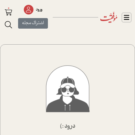
0
ورود
اشتراک مجله
درود :)