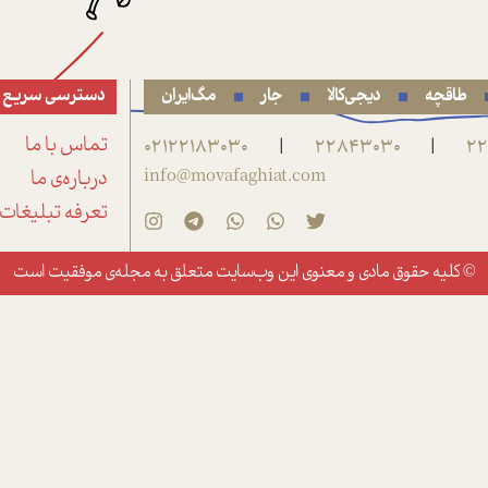
طاقچه
دیجی‌کالا
جار
مگ‌ایران
دسترسی سریع
22
22843030
02122183030
تماس با ما
|
|
info@movafaghiat.com
درباره‌ی ما
تعرفه تبلیغات
© کلیه حقوق مادی و معنوی این وب‌سایت متعلق به
مجله‌ی موفقیت
است