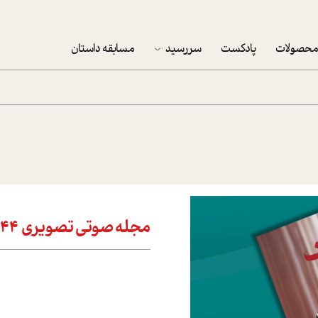
حصولات
پادکست
سررسید
مسابقه داستان
سررسید 1403
سفارش شرکتی سررسید 1403
پکيج نوروزي موفقيت
تقویم رومیزی
تقویم دیواری
مجله صوتي تصويري 444