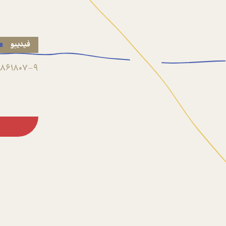
فیدیبو
861807-9