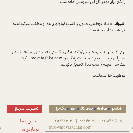
رایگان برای نوجوانان این سرزمین آماده شده
شیوانا
، 12 پیام موفقیتی، جدول و تست کوکولوژی هم از مطالب سرگرم‌کننده
این شماره از مجله ا‌ست.
برای تهیه‌ این شماره، هم می‌توانید به کیوسک‌های معتبر شهر مراجعه کنید و
هم با مراجعه به سایت موفقیت به آدرس movafaghiat.com و ثبت
سفارش، مجله را درب منزل تحویل بگیرید
موفقیت حق شماست
فیدیبو
طاقچه
دیجی‌کالا
جار
مگ‌ایران
دسترسی سریع
22861807-9
22843030
02122183030
تماس با ما
|
|
info@movafaghiat.com
درباره‌ی ما