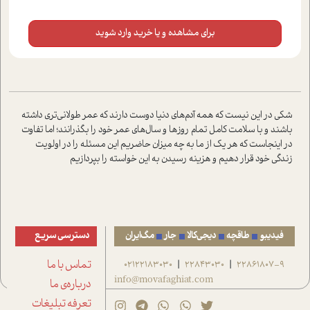
برای مشاهده و یا خرید وارد شوید
شکی در این نیست که همه آدم‌های دنیا دوست دارند که عمر طولانی‌تری داشته
باشند و با سلامت کامل تمام روزها و سال‌های عمر خود را بگذرانند؛ اما تفاوت
در اینجاست که هر یک از ما به چه میزان حاضریم این مسئله را در اولویت
زندگی خود قرار دهیم و هزینه رسیدن به این خواسته را بپردازیم
فیدیبو
طاقچه
دیجی‌کالا
جار
مگ‌ایران
دسترسی سریع
22861807-9
22843030
02122183030
تماس با ما
|
|
info@movafaghiat.com
درباره‌ی ما
تعرفه تبلیغات