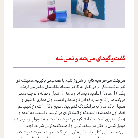
گفت‌وگوهای می‌شه و نمی‌شه
هر وقت مي‌خواهيم کاري را شروع کنيم يا تصميمي بگيريم هميشه دو
نفر به نمايندگي از دو تفکر به ظاهر متضاد مقابلمان ظاهر مي گردند.
يکي از آن‌ها ما را نااميد ميسازد و با هزاران دليل و بهانه و توجيه سعي
مي‌کند ما را قانع سازد که اين کار شدني نيست و آن ديگري با شوق و
هيجان دائم ما را برمي‌انگيزدکه قدم پيش نهيم و کار را شروع کنيم. نام
تفکر اول «نميشه» است که از اقدام کردن مي‌ترسد و نسبت به آينده و
زندگي بدبين است اما نامتفکر دوم «ميشه» است و «به جواب رسيدن» و
موفق شدن را حتي در سخت‌ترين و نااميد‌کننده‌ترين شرايط نويد
مي‌دهد. در اين کتاب به مباني فکري و ديدگاهي در شخصيت «ميشه» و