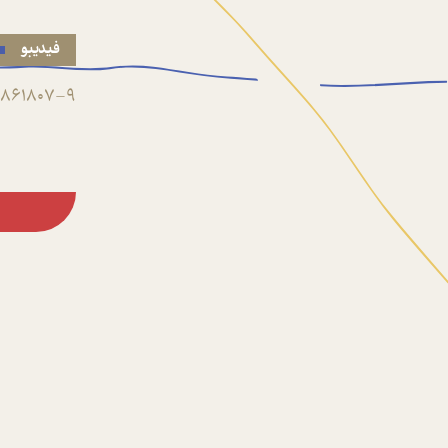
فیدیبو
861807-9