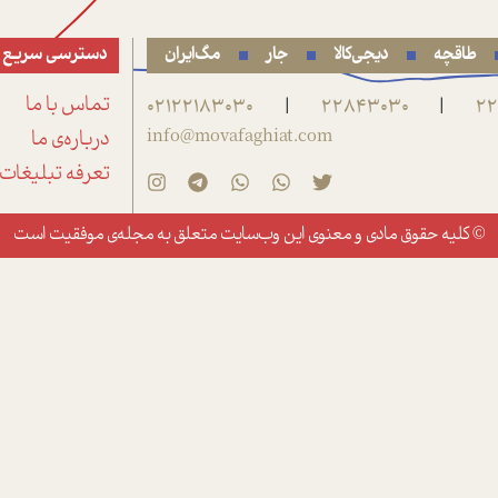
طاقچه
دیجی‌کالا
جار
مگ‌ایران
دسترسی سریع
22
22843030
02122183030
تماس با ما
|
|
info@movafaghiat.com
درباره‌ی ما
تعرفه تبلیغات
© کلیه حقوق مادی و معنوی این وب‌سایت متعلق به
مجله‌ی موفقیت
است