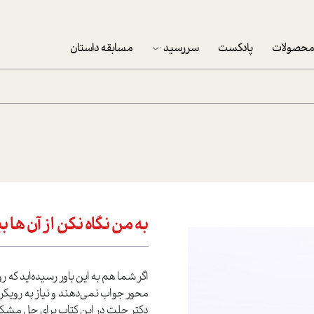
حصولات
پادکست
سررسید
مسابقه داستان
سررسید 1403
سفارش شرکتی سررسید 1403
پکيج نوروزي موفقيت
تقویم رومیزی
تقویم دیواری
به من نگاه نکن از آن ها 
اگر شما هم به این باور رسیده‌اید که ر
محور جواب نمی‌دهند و نیاز به رویکر
دکتر حلت در این کتاب برای حل مشکل ب