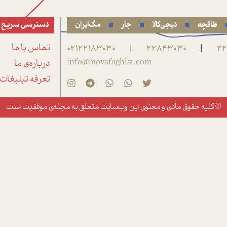
طاقچه
دیجی‌کالا
جار
مگ‌ایران
دسترسی سریع
22
22843030
02122183030
تماس با ما
|
|
info@movafaghiat.com
درباره‌ی ما
تعرفه تبلیغات
© کلیه حقوق مادی و معنوی این وب‌سایت متعلق به
مجله‌ی موفقیت
است