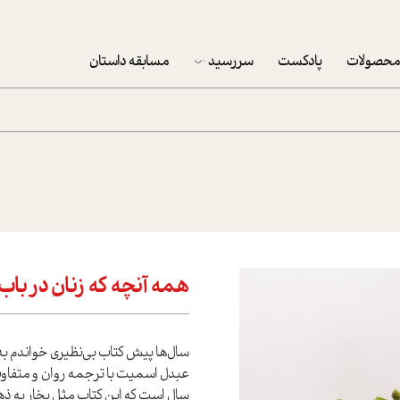
حصولات
پادکست
سررسید
مسابقه داستان
سررسید 1403
سفارش شرکتی سررسید 1403
پکيج نوروزي موفقيت
تقویم رومیزی
تقویم دیواری
همه آنچه که زنان در باب 
سال‌ها پیش کتاب بی‌نظیری خواندم به ن
عبدل اسمیت با ترجمه روان و متفا
سال است که این کتاب مثل بخار به ذه