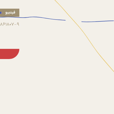
فیدیبو
861807-9