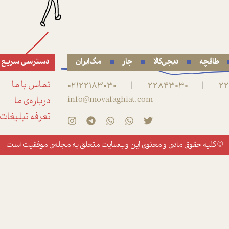
طاقچه
دیجی‌کالا
جار
مگ‌ایران
دسترسی سریع
22
22843030
02122183030
تماس با ما
|
|
info@movafaghiat.com
درباره‌ی ما
تعرفه تبلیغات
© کلیه حقوق مادی و معنوی این وب‌سایت متعلق به
مجله‌ی موفقیت
است