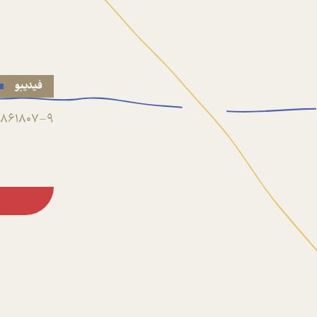
فیدیبو
861807-9