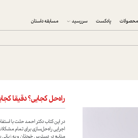
حصولات
پادکست
سررسید
مسابقه داستان
سررسید 1403
سفارش شرکتی سررسید 1403
پکيج نوروزي موفقيت
تقویم رومیزی
تقویم دیواری
راه‌حل کجایی؟ دقیقا کجا
در این کتاب دکتر احمد حلت با استفا
اجرایی راه‌حل‌سازی برای تمام مشکلات 
منابع در دسترس خودتان و به زبانی بس