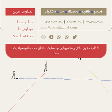
فیدیبو
طاقچه
دیجی‌کالا
جار
مگ‌ایران
دسترسی سریع
22861807-9
22843030
02122183030
تماس با ما
|
|
info@movafaghiat.com
درباره‌ی ما
تعرفه تبلیغات
© کلیه حقوق مادی و معنوی این وب‌سایت متعلق به
مجله‌ی موفقیت
است