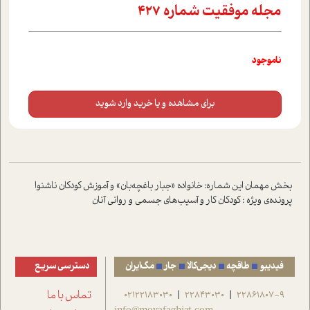
مجله موفقيت شماره 427
ناموجود
برای مشاهده و یا خرید وارد شوید
بخش مهمان این شماره: خانواده «جبار باغچه‌بان» و آموزش کودکان ناشنوا
پرونده‌ی ویژه : کودکان کار و آسیب‌های جسمی و روانی آنان
فیدیبو
طاقچه
دیجی‌کالا
جار
مگ‌ایران
دسترسی سریع
22861807-9
22843030
02122183030
تماس با ما
|
|