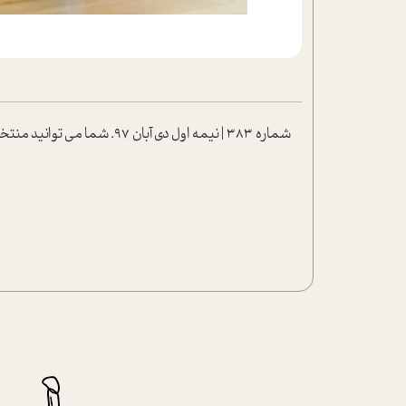
شماره 383 | نيمه اول دي آبان 97. شما مي توانيد منتخب مطالب مجله را به صورت فايل صوتي گوش کنيد .