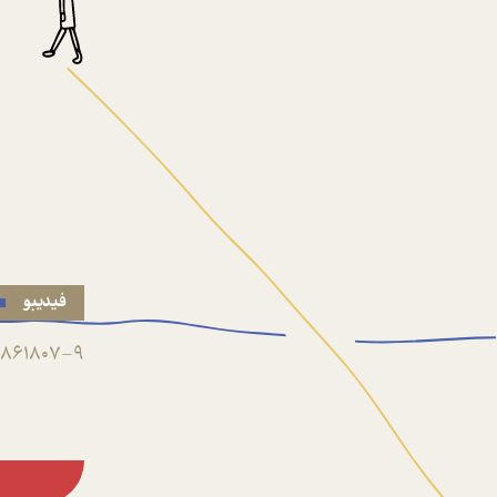
فیدیبو
861807-9