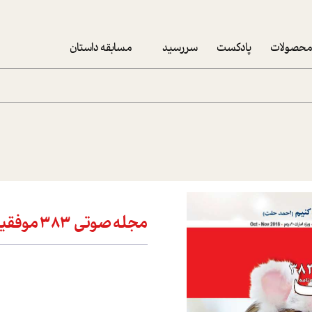
حصولات
پادکست
سررسید
مسابقه داستان
سررسید 1403
سفارش شرکتی سررسید 1403
پکيج نوروزي موفقيت
تقویم رومیزی
تقویم دیواری
مجله صوتي 383 موفقيت