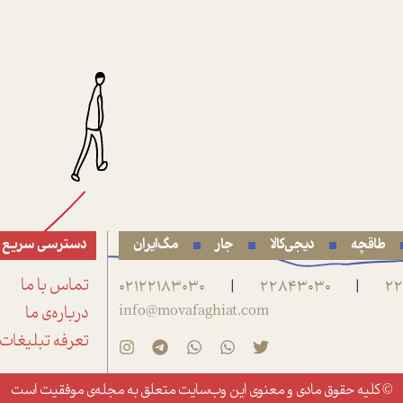
طاقچه
دیجی‌کالا
جار
مگ‌ایران
دسترسی سریع
22
22843030
02122183030
تماس با ما
|
|
info@movafaghiat.com
درباره‌ی ما
تعرفه تبلیغات
© کلیه حقوق مادی و معنوی این وب‌سایت متعلق به
مجله‌ی موفقیت
است