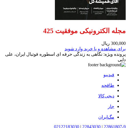
مجله الکترونیکی موفقیت 425
300,000 ریال
برای مشاهده و یا خرید وارد شوید
پرونده ویژه: نگاهی به زندگی حرفه ای اسطوره فوتبال ایران، علی
دایی
فیدیبو
طاقچه
دیجی‌کالا
جار
مگ‌ایران
02122183030
|
22843030
|
22861807-9