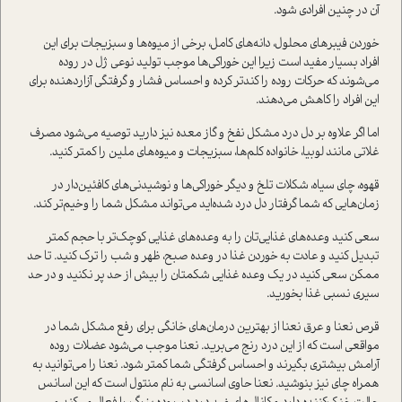
آن در چنین افرادی شود.
خوردن فیبرهای محلول، دانه‌های کامل، برخی از میوه‌ها و سبزیجات برای این
افراد بسیار مفید است زیرا این خوراکی‌ها موجب تولید نوعی ژل در روده
می‌شوند که حرکات روده را کندتر کرده و احساس فشار و گرفتگی آزار‌دهنده برای
این افراد را کاهش می‌دهند.
اما اگر علاوه بر دل درد مشکل نفخ و گاز معده نیز دارید توصیه می‌شود مصرف
غلاتی مانند لوبیا، خانواده کلم‌ها، سبزیجات و میوه‌های ملین را کمتر کنید.
قهوه، چای سیاه، شکلات تلخ و دیگر خوراکی‌ها و نوشیدنی‌های کافئین‌دار در
زمان‌هایی که شما گرفتار دل درد شده‌اید می‌تواند مشکل شما را وخیم‌تر کند.
سعی کنید وعده‌های غذایی‌تان را به وعده‌های غذایی کوچک‌تر با حجم کمتر
تبدیل کنید و عادت به خوردن غذا در وعده صبح، ظهر و شب را ترک کنید. تا حد
ممکن سعی کنید در یک وعده غذایی شکمتان را بیش از حد پر نکنید و در حد
سیری نسبی غذا بخورید.
قرص نعنا و عرق نعنا از بهترین درمان‌های خانگی برای رفع مشکل شما در
مواقعی است که از این درد رنج می‌برید. نعنا موجب می‌شود عضلات روده
آرامش بیشتری بگیرند و احساس گرفتگی شما کمتر شود. نعنا را می‌توانید به
همراه چای نیز بنوشید. نعنا حاوی اسانسی به نام منتول است که این اسانس