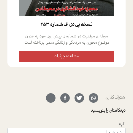
نسخه پي دي اف شماره 453
مجله ی موفقیت در شماره ی پیش روی خود به عنوان
موضوع محوری به مردانگی و زنانگی سمی پرداخته است؛
علاوه بر این که؛ گفت و گویی اختصاصی داشته ایم با فردین
علیخواه، جامعه شناس در بخش های مختلف تلاش کرده ایم
مشاهده جزئیات
از دریچه های گوناگون به این موضوع مهم بپردازیم.فصل
ایستگاه؛ شما را با دیدگاه های روانشناسان و کارشناسان
پیرامون موضوع مردانگی و زنانگی سمی و نیز چالش های
پیرامون آن آشنا می کند.در بخش دو فنجان داغ به سراغ افرادی
رفته ایم که موفقیت را در عمل به اثبات رسانده اند؛ سید
حمیدرضا محتشمی که بیست و پنجمین سال فعالیت حرفه
اشتراک گذاری
ای خود را در حوزه ی کوچینگ، توسعه ی فردی و رهبری پشت
سر نهاده است و نیز کرامت عزیز زاده؛ سفیر صلح و دوستی که
دیدگاهتان را بنویسید
با رکاب زدن در بیش از هفتاد کشور و کاشتن درخت، به نماد
حمایت از محیط زیست و منابع طبیعی تبدیل گشته
است.فصل روایت اجنبی ها در این شماره به دو موضوع
نام*
جذاب پرداخته است که عبارتند از جنبش آهستگی و نیز مقاله