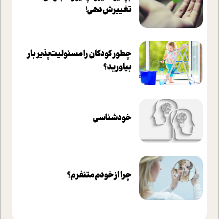
تغييرش دهي!‏
چطور کودکان را مسئولیت‌پذیر بار
بیاورید؟
خودشناسی
چرا از خودم متنفرم؟