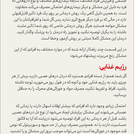
جسمی‌ و فیزیکی افراد مختلف، سابقه بیماری‌های مختلف و نوع داروهایی که
فرد به دلیل این مشکل و دیگر بیماری‌های احتمالی مصرف می‌کند، متفاوت
است. به همین دلیل گاهی یک روش درمانی بر روی یک فرد تاثیر قابل‌قبولی
دارد در حالی که بر فرد دیگر هیچ اثری ندارد، پس اگر شما و اطرافیانتان با این
مشکل مواجه هستید هرگز روش درمانی خاصی که روی شما تاثیر مثبت
داشته را به یگران توصیه نکنید و تجویز راه درمان را به پزشک واگذار کنید.
درمان این مشکل کاملا مبتنی بر روش آزمون وخطا است.
در این قسمت چند راهکار ارائه شده که در موارد مختلف به افرادی که از این
مشکل رنج می‌برند پیشنهاد می‌شود:
رژیم غذایی:
اگر شما همم از دسته افرادی هستید که دردل درهای عصبی دارید بیش از هر
چیزی باید به رژیم غذایی خود و آنچه که در طول روز می‌خورید توجه داشته
باشید. افراط و تفریط نکنید، مصرف مواد و خوراکی‌های محرک را به حداقل
برسانید.
احتمال زیادی وجود دارد که افرادی که بیشتر اوقات اسهال دارند یا زمانی که
عصبانی می‌شوند این مشکل برایشان ایجاد می‌شود از نوع دل دردهای عصبی
باشد. قبل از هر درمانی به این افراد توصیه می‌شود دریابند که آیا به لاکتوز
حساسیت دارند یا نه. همچنین مصرف بیش از حد میوه و سوربیتول که نوعی
قند موجود در خوراکی‌ها است نیز می‌تواند موجب بروز این مشکل و یا تشدید