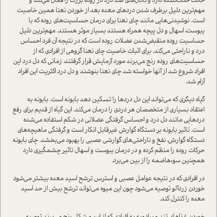
حالت خنک‌کننده دارد و کانال‌های ضد درد در روده بزرگ را فعال می‌کند و
مهم‌ترین دلیل برطرف شدن دردهای معده بعد از خوردن نعنا همین خاصیت
است. نوشیدنی‌هایی مانند چای نعنا برای درمان حساسیت‌های روده که با
یبوست، اسهال و دل پیچه همراه هستند بسیار موثر هستند. مهم‌ترین دلیل
حساسیت روده منقبض‌شدن عضلات روده است که در نتیجه آن فرد احساس
درد و ناراحتی می‌کند. برای اثبات خاصیت چای نعنا گروهی از افرادی که از
حساسیت‌های روده رنج می‌برند مورد آزمایش قرار گرفتند، زمانی که دل درد این
افراد شروع شد از آنها خواسته شد چای نعنا بنوشند و دل درد اکثریت این افراد
آرام شد.
گیاه دیگری که می‌تواند این دل دردها را تسکین دهد بابونه است. بابونه به
اعتقاد بسیاری از متخصصان هر دردی را درمان می‌کند. این گیاه از قدیم برای رفع
دردهایی مانند دل درد و احساس گرفتگی عضلانی در شکم استفاده می‌شده
است. تاثیر بابونه بر دستگاه گوارش غیر‌قابل انکار است و گرفتگی ماهیچه‌های
دستگاه گوارش، نفخ و ناراحتی‌های گوارشی عصبی را بهبود می‌بخشد. چای بابونه
حرکات روده را منظم کرده و در درمان یبوست و اسهال تاثیر چشمگیری دارد
همچنین سو‌ءهاضمه را از بین می‌برد.
در افرادی که در نتیجه عوامل عصبی و استرس ترشح اسید معده بیشتر می‌شود
خوردن زرد‌آلو توصیه می‌شود چون این میوه می‌تواند ترشح بیش از حد اسید
معده را کنترل کند.