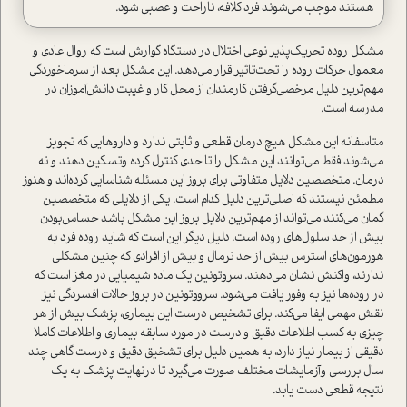
هستند موجب می‌شوند فرد کلافه، ناراحت و عصبی شود.
مشکل روده تحریک‌پذیر نوعی اختلال در دستگاه گوارش است که روال عادی و
معمول حرکات روده را تحت‌تاثیر قرار می‌دهد. این مشکل بعد از سرماخوردگی
مهم‌ترین دلیل مرخصی‌گرفتن کارمندان از محل کار و غیبت دانش‌آموزان در
مدرسه است.
متاسفانه این مشکل هیچ درمان قطعی و ثابتی ندارد و داروهایی که تجویز
می‌شوند فقط می‌توانند این مشکل را تا حدی کنترل کرده وتسکین دهند و نه
درمان. متخصصین دلایل متفاوتی برای بروز این مسئله شناسایی کرده‌اند و هنوز
مطمئن نیستند که اصلی‌ترین دلیل کدام است. یکی از دلایلی که متخصصین
گمان می‌کنند می‌تواند از مهم‌ترین دلایل بروز این مشکل باشد حساس‌بودن
بیش از حد سلول‌های روده است. دلیل دیگر این است که شاید روده فرد به
هورمون‌های استرس بیش از حد نرمال و بیش از افرادی که چنین مشکلی
ندارند، واکنش نشان می‌دهند. سروتونین یک ماده شیمیایی در مغز است که
در روده‌ها نیز به وفور یافت می‌شود. سرووتونین در بروز حالات افسردگی نیز
نقش مهمی ‌ایفا می‌کند. برای تشخیص درست این بیماری، پزشک بیش از هر
چیزی به کسب اطلاعات دقیق و درست در مورد سابقه بیماری و اطلاعات کاملا
دقیقی از بیمار نیاز دارد، به همین دلیل برای تشخیق دقیق و درست گاهی چند
سال بررسی وآزمایشات مختلف صورت می‌گیرد تا در‌نهایت پزشک به یک
نتیجه قطعی دست یابد.