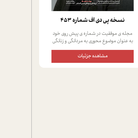
نسخه پي دي اف شماره 453
مجله ی موفقیت در شماره ی پیش روی خود
به عنوان موضوع محوری به مردانگی و زنانگی
سمی پرداخته است؛ علاوه بر این که؛ گفت و
گویی اختصاصی داشته ایم با فردین علیخواه،
مشاهده جزئیات
جامعه شناس در بخش های مختلف تلاش
کرده ایم از دریچه های گوناگون به این موضوع
مهم بپردازیم.فصل ایستگاه؛ شما را با دیدگاه
های روانشناسان و کارشناسان پیرامون
موضوع مردانگی و زنانگی سمی و نیز چالش
های پیرامون آن آشنا می کند.در بخش دو
فنجان داغ به سراغ افرادی رفته ایم که
موفقیت را در عمل به اثبات رسانده اند؛ سید
حمیدرضا محتشمی که بیست و پنجمین
سال فعالیت حرفه ای خود را در حوزه ی
کوچینگ، توسعه ی فردی و رهبری پشت سر