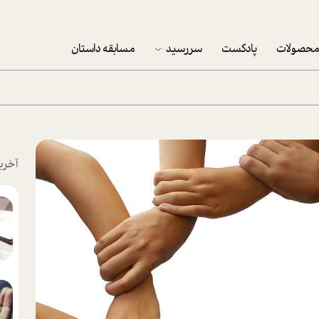
حصولات
پادکست
سررسید
مسابقه داستان
سررسید 1403
سفارش شرکتی سررسید 1403
پکيج نوروزي موفقيت
آخری
تقویم رومیزی
تقویم دیواری