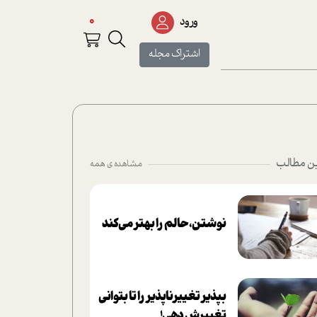
0
ورود
اشتراک مجله
ن مطالب
مشاهده ی همه
نوشتن، حالم را بهتر می‌کند
بپذير تغييرناپذير را تا بتواني
تغييرش دهي!‏