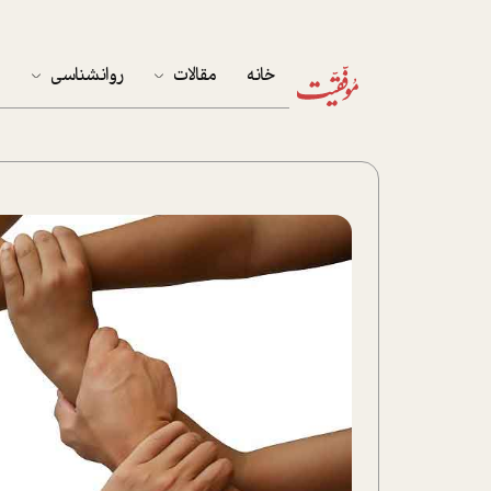
خانه
مقالات
روانشناسی
م
آخرین مقالات
تست روان‌شناسی
مهمان خانه
کوکولوژی
پرونده ویژه
زندگی
نوجوان
کار
پلاس