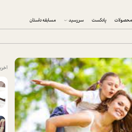
حصولات
پادکست
سررسید
مسابقه داستان
سررسید 1403
سفارش شرکتی سررسید 1403
پکيج نوروزي موفقيت
آخری
تقویم رومیزی
تقویم دیواری