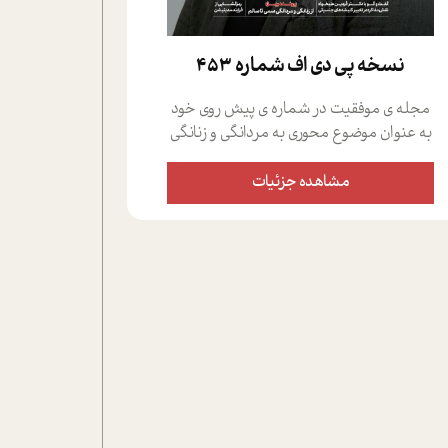
نسخه پي دي اف شماره 453
مجله ی موفقیت در شماره ی پیش روی خود
به عنوان موضوع محوری به مردانگی و زنانگی
سمی پرداخته است؛ علاوه بر این که؛ گفت و
گویی اختصاصی داشته ایم با فردین علیخواه،
مشاهده جزئیات
جامعه شناس در بخش های مختلف تلاش
کرده ایم از دریچه های گوناگون به این موضوع
مهم بپردازیم.فصل ایستگاه؛ شما را با دیدگاه
های روانشناسان و کارشناسان پیرامون
موضوع مردانگی و زنانگی سمی و نیز چالش
های پیرامون آن آشنا می کند.در بخش دو
فنجان داغ به سراغ افرادی رفته ایم که
موفقیت را در عمل به اثبات رسانده اند؛ سید
حمیدرضا محتشمی که بیست و پنجمین
سال فعالیت حرفه ای خود را در حوزه ی
کوچینگ، توسعه ی فردی و رهبری پشت سر