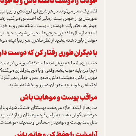
خودت را دوست داشته باش و به خودت
فقط یک مادر می‌تواند در هر شرایطی فرزندش را زیبا ببیند
صورتتان پر از جوش است، زمانی که احساس می‌کنید زشت‌
جوش‌ها رفتنی‌اند؛ خودت را دوست داشته باش و به خودت ا
اما بعد از سال‌ها که این جوش‌ها محو می‌شود به حرف او
خودتان باور داشته باشید از نظر ظاهری هم زیبا دیده می‌ش
با دیگران طوری رفتار کن که دوست دار
حتما برای شما هم پیش آمده است که تصور می‌کنید مادرتا
«چرا من باید خوب باشم وقتی او با من بد‌رفتاری می‌کند؟
مهربان باش، بخشنده باش، صبور باش. خیلی نمی‌گذرد که
اجتماعی خوب باید مهربان، صبور و بخشنده باشید.
مراقب پوست و موهایت باش
مادرها از اینکه اجازه می‌دهید پوستتان خشک شود و یا ا
حرفشان گوش دهید. به آرامی‌ گره موهایتان را باز کنید و
سال بعد پوست و موهایتان حساس و ضعیف خواهند شد. از
آرامشت را حفظ کن و خانم باش