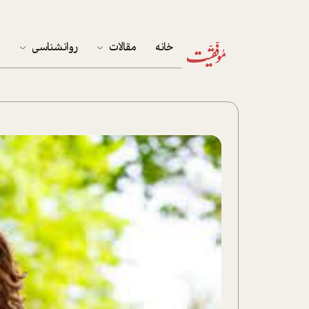
خانه
مقالات
روانشناسی
م
آخرین مقالات
تست روان‌شناسی
مهمان خانه
کوکولوژی
پرونده ویژه
زندگی
نوجوان
کار
پلاس