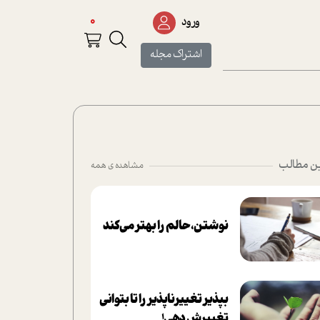
0
ورود
اشتراک مجله
ن مطالب
مشاهده ی همه
نوشتن، حالم را بهتر می‌کند
بپذير تغييرناپذير را تا بتواني
تغييرش دهي!‏