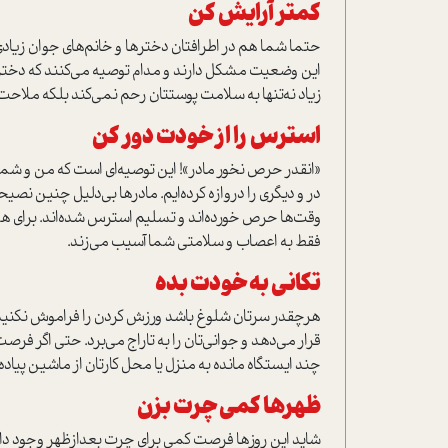
کمتر آرایش کن
حتما شما هم در اطرافتان دخترها و خانم‌های جوان زیادی
این وضعیت مشکل دارند و مدام توصیه می‌کنند که دخترش
زیاد نه‌تنها به سلامت پوستتان رحم نمی‌کند بلکه ملاحت 
استرس را از خودت دور کن
«انقدر حرص نخور مادر»! این توصیه‌ای است که من و شما بار
در و ديگري را دروازه کرده‌ایم. مادرها بی‌دلیل چنین نصیح
وقت‌ها حرص خورده‌اند و تسلیم استرس شده‌اند. برای ه
فقط به اعصاب و سلامتی شما آسیب می‌زند.
تکانی به خودت بده
هر‌چقدر سرتان شلوغ باشد ورزش کردن را فراموش نکنید.
قرار می‌دهد و جوانی‌تان را به تاراج می‌برد. حتی اگر فرصت
چند ایستگاه مانده به منزل یا محل کارتان از ماشین پیاده
ظهرها کمی‌ چرت بزن
شاید این روزها فرصت کمی ‌برای چرت بعد‌از‌ظهر وجود دا