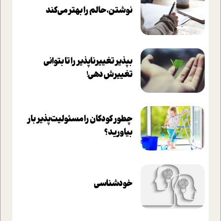
نوشتن، حالم را بهتر می‌کند
بپذير تغييرناپذير را تا بتواني
تغييرش دهي!‏
چطور کودکان را مسئولیت‌پذیر بار
بیاورید؟
خودشناسی