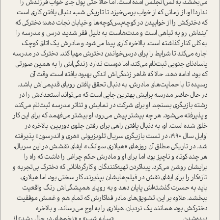
می‌بخشد، به لس‌آنجلس آمده است. اما حالا حتی پول جای خواب فرزندش را
ندارد! او، از زمانی که از خواب بر‌می‌خیزد تا تاریکی شب، دنبال یافتن کاری است
که دخترکش را از خوابیدن در کوچه‌پس‌کوچه‌ها و خیابان نجات دهد؛ دخترکی که
آیند‌اش رو به تباهی است و مدت‌هاست به دلیل فقر شدید، درس و مدرسه را
به کلی کنار گذاشته است. بالاخره کاری پیدا می‌شود و مادرش یک اتاق کوچک
اجاره می‌کند تا شرایط را برای درس‌خواندن دخترش مهیا کند. دخترک در مدرسه
پاسادنای جنوبی ثبت‌نام می‌کند، اما دوست ندارد زندگی‌اش را به همین صورتی
که بود، ادامه دهد. حالا که ظاهر زندگی‌اش اندکی بهبود یافته است، وقت آن
رسیده تا با حمایت‌های مادرش، به دنبال تحقق یافتن رویای قدیمی‌اش باشد.
در حال حاضر مدرسه برایش بهترین جایی است که می‌تواند استعدادش را در
رشته بازیگری بسنجد. او برای شرکت در نمایش و تئاتر مدرسه ثبت‌نام می‌کند
و پذیرفته می‌شود. هر چه بیشتر پیش می‌رود، او بیشتر می‌فهمد که برای این کار
خلق شده است. او، به دنبال یافتن راهی برای رفتن جلوی دوربین، بالاخره در
اوایل سال 1990، در تست بازیگری سریال تلویزیونی «هری و اندرسون» پذیرفته
شد. در تاریکی مطلق آن روزهای «هیلاری سوانک»، ایفای نقشش در این سریال،
هر چند کوتاه و ناچیز بود، اما برای او و مادرش حکم چراغی را داشت که راه را
برایشان روشن می‌کرد. پیدا‌کردن تهیه‌کنندگان و کارگردانانی که دخترک بی‌تجربه و
تازه‌کار را برای ایفای نقش در فیلم‌هایشان بپذیرند، کار سختی بود، اما هیلاری،
باید به حسرت گذشته‌اش پایان دهد و به رویای همیشگی‌اش رنگ واقعیت
ببخشد. علاوه بر این، تشویق‌های مادر فداکارش که تمام هم و غمش موفقیت
دخترکش بود، همانند یک نردبان، هیلاری را به اوج می‌رساند. و بالاخره
دیده‌شدن «سایه شب» و «زخم‌های در حال رشد» از