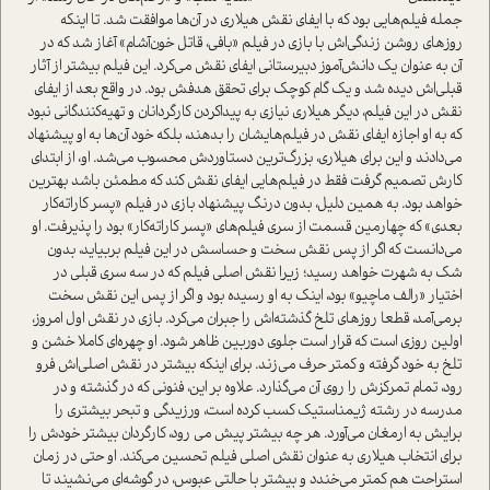
جمله فیلم‌هایی بود که با ایفای نقش هیلاری در آن‌ها موافقت شد. تا اینکه
روزهای روشن زندگی‌اش با بازی در فیلم «بافی، قاتل خون‌آشام» آغاز شد که در
آن به عنوان یک دانش‌آموز دبیرستانی ایفای نقش می‌کرد. این فیلم بیشتر از آثار
قبلی‌اش دیده شد و یک گام کوچک برای تحقق هدفش بود. در واقع بعد از ایفای
نقش در این فیلم، دیگر هیلاری نیازی به پیدا‌کردن کارگردانان و تهیه‌کنندگانی نبود
که به او اجازه ایفای نقش در فیلم‌هایشان را بدهند، بلکه خود آن‌ها به او پیشنهاد
می‌دادند و این برای هیلاری، بزرگ‌ترین دستاوردش محسوب می‌شد. او، از ابتدای
کارش تصمیم گرفت فقط در فیلم‌هایی ایفای نقش کند که مطمئن باشد بهترین
خواهد بود. به همین دلیل، بدون درنگ پیشنهاد بازی در فیلم «پسر کاراته‌کار
بعدی» که چهارمین قسمت از سری فیلم‌های «پسر کاراته‌کار» بود را پذیرفت. او
می‌دانست که اگر از پس نقش سخت و حساسش در این فیلم بربیاید، بدون
شک به شهرت خواهد رسید؛ زیرا نقش اصلی فیلم که در سه سری قبلی در
اختیار «رالف ماچیو» بود، اینک به او رسیده بود و اگر از پس این نقش سخت
برمی‌آمد، قطعا روزهای تلخ گذشته‌اش را جبران می‌کرد. بازی در نقش اول امروز،
اولین روزی است که قرار است جلوی دوربین ظاهر شود. او چهره‌ای کاملا خشن و
تلخ به خود گرفته و کمتر حرف می‌زند. برای اینکه بیشتر در نقش اصلی‌اش فرو
رود، تمام تمرکزش را روی آن می‌گذارد. علاوه بر این، فنونی که در گذشته و در
مدرسه در رشته ژیمناستیک کسب کرده است، ورزیدگی و تبحر بیشتری را
برایش به ارمغان می‌آورد. هر چه بیشتر پیش می رود، کارگردان بیشتر خودش را
برای انتخاب هیلاری به عنوان نقش اصلی فیلم تحسین می‌کند. او حتی در زمان
استراحت هم کمتر می‌خندد و بیشتر با حالتی عبوس، در گوشه‌ای می‌نشیند تا