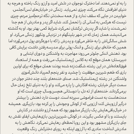
را به او نمی‌دهند. اما دخترک نوجوان، در دلش امید و آرزو رنگ باخته و هرچه به
دنیای اطرافش نگاه می‌کند، چیزی نمی‌یابد. زندگی در خیابان‌های لس‌آنجلس،
خوابیدن در جایی که سقف ندارد و از همه سخت‌تر، نگاه ترحم‌آمیز مردم، چیزی
نیست که هرکس به آسانی آن را تحمل کند. شاید اگر پدر و مادرش از هم جدا
نمی‌شدند یا شاید اگر پدرش ترکشان نمی‌کرد، شرایط کمی بهتر بود. او به گذشته
می‌اندیشد، همان زمان که در شهر بلينگهام در نزدیکی ونکوور زندگی می‌کرد. او
شش سالگی‌اش را به خاطر می‌آورد و پدرش را که با دوره‌گردی پول در‌می‌آورد؛ اما
همین که خانه‌ای برای زندگی و اندک پولی برای مدرسه‌رفتن داشت، برایش کافی
بود. ذهنش اندکی جلوتر می‌رود: مهاجرت به واشنگتن و دوران ابتدایی و
دبیرستان؛ همان موقع که به کلاس ژیمناستیک می‌رفت و همه از استعداد
فوق‌العاده‌اش در این رشته، شگفت‌زده شده بودند؛ همان موقع که برای اولین
باری که طعم شیرین موفقیت را چشید و نفر پنجم المپیاد دانش‌آموزی
واشنگتن در رشته ژیمناستیک شد. صدای خنده‌های بلند چند دختر جوان در
سمت دیگر خیابان، رشته افکارش را پاره می‌کند و او را به دنیای تلخ زمان حال
بر‌می‌گرداند. خنده‌های از ته دل، با دوستانی هم‌سن‌و‌سال، چیزی است که او
مدت‌هاست به دست فراموشی سپرده است. دوست دارد ذهنش را بیشتر
درگیر آرزویش کند؛ آرزویی که از کودکی وجودش را پر کرده بود: بازیگری. همیشه
در خیال‌بافی‌هایش یک بازیگر مشهور بود که همه آرزو داشتند در کنارش
بایستند و با او عکس بگیرند. در کودکی، شیرین‌ترین بازی‌هایش، ایفای نقش به
جای بازیگران مشهور بود و این رویا لحظه‌ای رهایش نمی‌کرد. نگاهش را به
مادرش انداخت؛ مادری که با آرزوی اینکه به رویای دخترکش رنگ واقعیت