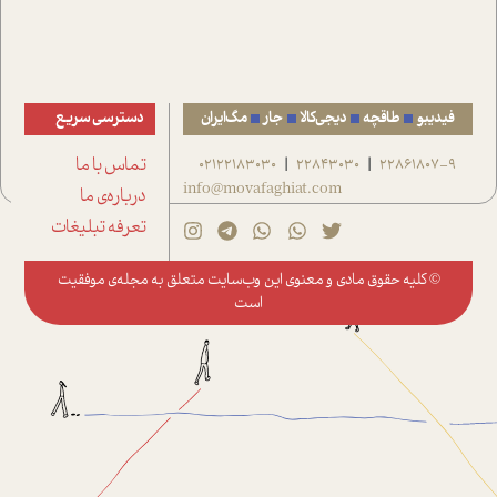
فیدیبو
طاقچه
دیجی‌کالا
جار
مگ‌ایران
دسترسی سریع
22861807-9
22843030
02122183030
تماس با ما
|
|
info@movafaghiat.com
درباره‌ی ما
تعرفه تبلیغات
© کلیه حقوق مادی و معنوی این وب‌سایت متعلق به
مجله‌ی موفقیت
است