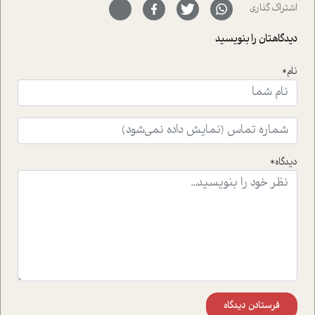
اشتراک گذاری
ای خود را در حوزه ی کوچینگ، توسعه ی فردی و رهبری پشت
سر نهاده است و نیز کرامت عزیز زاده؛ سفیر صلح و دوستی که
دیدگاهتان را بنویسید
با رکاب زدن در بیش از هفتاد کشور و کاشتن درخت، به نماد
حمایت از محیط زیست و منابع طبیعی تبدیل گشته
است.فصل روایت اجنبی ها در این شماره به دو موضوع
نام*
جذاب پرداخته است که عبارتند از جنبش آهستگی و نیز مقاله
ای که به زندگی شگفت انگیز جین گودال و تاثیرات کاوش های
ایشان در حوزه ی شامپانزه ها بر زندگی امروزی ما نگاهی
افکنده است.فصل اتاق 333 شما را پای صحبت یک تجربه ی
واقعی در ارتباط با اختلال شخصیت اسکزوئید و مشکلات و نیز
راهکارهای حل آن قرار می دهد که در اتاق درمان اتفاق افتاده
دیدگاه*
است.در فصل پایانی زیر ذره بین نیز همکاران ما تلاش کرده
اند تا در کنار مطالب سرگرمی و انگیزشی، شما را با بهترین و
موثرترین راهکارهای استفاده از هوش مصنوعی در حوزه های
مختلف کسب و کار آشنا کنند.
فرستادن دیدگاه