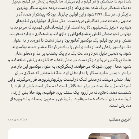
شده بود که نقشش را در فیلم بازی می‌کرد. اما نتیجه بازی‌اش در فیلم، تبدیل
به یک شاهکار بزرگ شد؛ به‌طوری‌که او توانست برنده جایزه اسکار بهترین
بازیگر زن در سال 1999 شود و این اولین جایزه‌ای بود که بیشتر از همه، آن را
مدیون زحمات‌ مادر فداکارش می‌دانست. یکی دیگر از موفق‌ترین فیلم‌های
هیلاری، «عزیز یک‌میلیون دلاری» است. او از فیلم‌نامه‌اش فهمید که می‌تواند به
بهترین نحو ممکن نقش پیشنهادی‌اش را بازی کند و شاهکاری دوباره بیافریند.
نقش او در این فیلم، یک بوکسور آماتور بود و نیاز داشت تا دوره‌ای را به عنوان
یک بوکسور زندگی کند. او باید وزنش را زیاد می‌کرد تا بیشتر شبیه بوکسورها
شود. به همین دلیل، هر دو ساعت یک بار، یک بشقاب پر غذا و محلول‌های
غلیظ پروتئینی می‌خورد و توانست در مدتی اندک، 13 کیلو به وزنش اضافه کند و
شبیه همان چیزی شود که می‌خواهد. زندگی‌کردن به عنوان بوکسور، این بار هم
برایش دومین جایزه اسکار را به ارمغان آورد. حالا فیلم‌هایی که هیلاری در آن
ایفای نقش می‌کند، در مدتی اندک در لیست پرفروش‌ترین‌ها قرار می‌گیرند و این
ثمره تحمل و مقاومت در برابر مشکلاتی است که ممکن است خیلی از افراد را
شکست دهد. دختری که در آرزوی یک سقف برای خوابیدن بود، حالا یکی از زنان
ثروتمند جهان است که همه موفقیت و ثروتش را مدیون زحمات و تشویق‌های
مادرش است.
آخرین مطالب
مشاهده ی همه