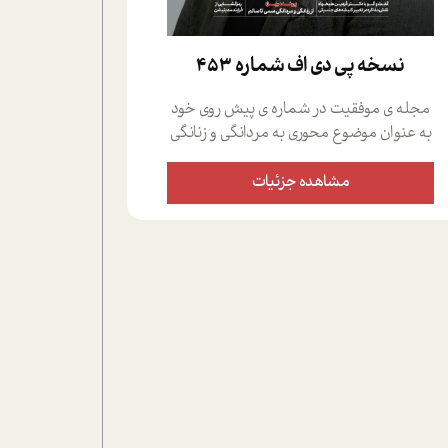
نسخه پي دي اف شماره 453
مجله ی موفقیت در شماره ی پیش روی خود
به عنوان موضوع محوری به مردانگی و زنانگی
سمی پرداخته است؛ علاوه بر این که؛ گفت و
گویی اختصاصی داشته ایم با فردین علیخواه،
مشاهده جزئیات
جامعه شناس در بخش های مختلف تلاش
کرده ایم از دریچه های گوناگون به این موضوع
مهم بپردازیم.فصل ایستگاه؛ شما را با دیدگاه
های روانشناسان و کارشناسان پیرامون
موضوع مردانگی و زنانگی سمی و نیز چالش
های پیرامون آن آشنا می کند.در بخش دو
فنجان داغ به سراغ افرادی رفته ایم که
موفقیت را در عمل به اثبات رسانده اند؛ سید
حمیدرضا محتشمی که بیست و پنجمین
سال فعالیت حرفه ای خود را در حوزه ی
کوچینگ، توسعه ی فردی و رهبری پشت سر