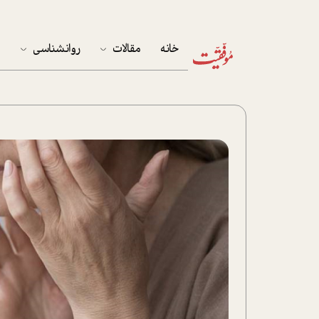
خانه
مقالات
روانشناسی
م
آخرین مقالات
تست روان‌شناسی
مهمان خانه
کوکولوژی
پرونده ویژه
زندگی
نوجوان
کار
پلاس