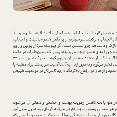
مشغول کار با لپ‌تاپ یا تلفن همراهتان نباشید. افراد به‌طور متوسط
یا لپ‌تاپ می‌کنند. سرخم‌کردن روی تلفن همراه یا تبلت و لپ‌تاپ،
ازک و مستعد چروک‌شدن است. اگر پیوسته سرتان پایین و روی
یت چروک‌های عمیق ایجاد می‌شوند. زمانی که ستون‌فقرات در حالت
مستقیم هستند، وزن سر حدود 5/4 کیلوگرم است، اما اگر با یک زاویه 45درجه سرتان را روی گوشی خم کنید، وزن سر 22
شار می‌آورد و به‌مرور زمان به آن‌ها آسیب می‌رساند. برای مقابله با
ید و آن‌ها را در ارتفاع بالاتر نگه دارید تا سرتان در موقعیت طبیعی
در هوا باعث کاهش رطوبت پوست و خشکی و سفتی آن می‌شود؛
هواست و پوست را دچار کم‌آبی می‌کند. گرمای زیاد درون منزل نیز
خور برای مقابله با خشکی هوا استفاده کنید؛ مخصوصا زمانی که