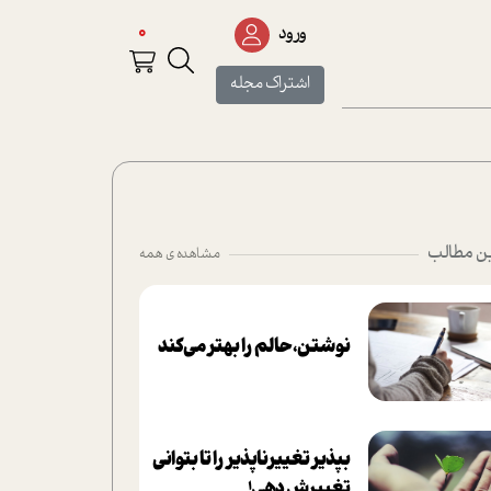
0
ورود
اشتراک مجله
ن مطالب
مشاهده ی همه
نوشتن، حالم را بهتر می‌کند
بپذير تغييرناپذير را تا بتواني
تغييرش دهي!‏