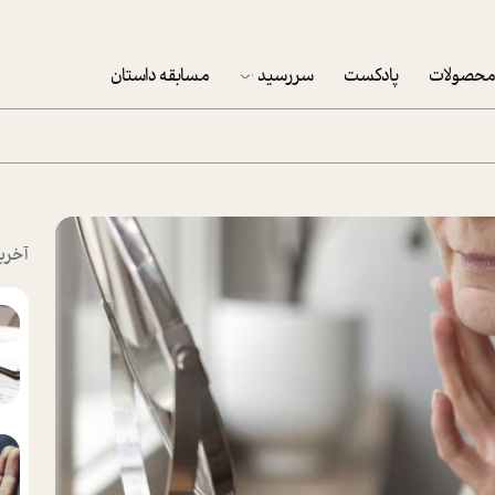
حصولات
پادکست
سررسید
مسابقه داستان
سررسید 1403
سفارش شرکتی سررسید 1403
پکيج نوروزي موفقيت
آخری
تقویم رومیزی
تقویم دیواری