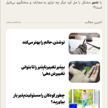
با
تدبیر
مشکل را حل کرد دیگر چه نیازی به مجازات و سختگیری بی‌دلیل
است!؟"
آخرین مطالب
مشاهده ی همه
نوشتن، حالم را بهتر می‌کند
بپذير تغييرناپذير را تا بتواني
تغييرش دهي!‏
چطور کودکان را مسئولیت‌پذیر بار
بیاورید؟