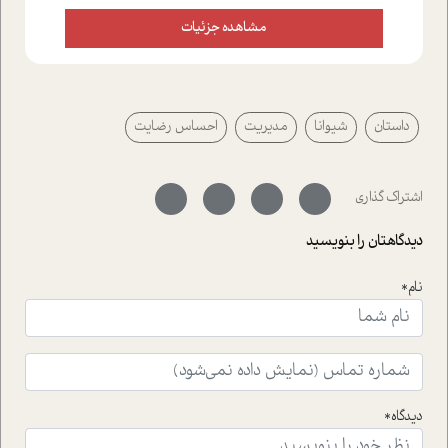
علاوه بر این که؛ گفت و گویی اختصاصی داشته ایم با فردین
علیخواه، جامعه شناس در بخش های مختلف تلاش کرده ایم
مشاهده جزئیات
از دریچه های گوناگون به این موضوع مهم بپردازیم.فصل
ایستگاه؛ شما را با دیدگاه های روانشناسان و کارشناسان
پیرامون موضوع مردانگی و زنانگی سمی و نیز چالش های
پیرامون آن آشنا می کند.در بخش دو فنجان داغ به سراغ افرادی
داستان
شیوانا
مدیریت
احساس رضایت
رفته ایم که موفقیت را در عمل به اثبات رسانده اند؛ سید
حمیدرضا محتشمی که بیست و پنجمین سال فعالیت حرفه
ای خود را در حوزه ی کوچینگ، توسعه ی فردی و رهبری پشت
سر نهاده است و نیز کرامت عزیز زاده؛ سفیر صلح و دوستی که
اشتراک گذاری
با رکاب زدن در بیش از هفتاد کشور و کاشتن درخت، به نماد
حمایت از محیط زیست و منابع طبیعی تبدیل گشته
دیدگاهتان را بنویسید
است.فصل روایت اجنبی ها در این شماره به دو موضوع
جذاب پرداخته است که عبارتند از جنبش آهستگی و نیز مقاله
نام*
ای که به زندگی شگفت انگیز جین گودال و تاثیرات کاوش های
ایشان در حوزه ی شامپانزه ها بر زندگی امروزی ما نگاهی
افکنده است.فصل اتاق 333 شما را پای صحبت یک تجربه ی
واقعی در ارتباط با اختلال شخصیت اسکزوئید و مشکلات و نیز
راهکارهای حل آن قرار می دهد که در اتاق درمان اتفاق افتاده
است.در فصل پایانی زیر ذره بین نیز همکاران ما تلاش کرده
دیدگاه*
اند تا در کنار مطالب سرگرمی و انگیزشی، شما را با بهترین و
موثرترین راهکارهای استفاده از هوش مصنوعی در حوزه های