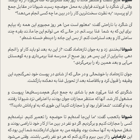
شیوانا
هیچ نگفت و منتظر ماند تا روز بعد شاگردی که غذا می‌آورد از راه برسد.
وقتی آن شاگرد با غرولند فراوان به محل حوضچه رسید، شیوانا در مقابل جمع
از او پرسید: "به نظرت سخت‌ترین کار را در بین ما چه کسی انجام می‌دهد؟"
آن شاگرد با ناراحتی گفت: "معلوم است من! هر روز مجبورم این همه راه بیایم
برای این‌که به شما غذا برسانم. در حالی که می‌توانم این‌جا مانند بقیه چند
ساعتی کار و بعد استراحت كنم. از بس این جاده را دیده‌ام خسته شده‌ام."
شیوانا
لبخندی زد و به جوان تازه‌داماد گفت: "از این به بعد تو باید کار او را انجام
دهی. بنابراین از این پس هر روز صبح از مدرسه غذا برمی‌داری و به کوهستان
می‌آیی و بعد همین راه را برمی‌گردی."
جوان تازه‌داماد با خوشحالی و در حالی که از شادی در پوست خود نمی‌گنجید این
وظیفه را قبول کرد و بلافاصله بعد از تحویل غذا به دهکده بازگشت.
شاگردی که غذا می‌آورد هم با شادی به جمع دیگر هم‌مدرسه‌ای‌ها پیوست و
مشغول کار شد. آنها که منتظر مجازات جوان بودند با اعتراض نزد شیوانا رفتند
و به او گفتند: "شما قرار بود او را مجازات کنید! این طوری که به او پاداش دادید؟!"
شیوانا
باتعجب گفت: "ما این‌جا آمده‌ایم تا حوضچه را تعمیر کنیم. نیامده‌ایم
کسی را مجازات کنیم و برگردیم. اگر دو نفر در بین ما از کار خود ناراضی بودند و
شغل محوله به آنها سخت بود، وظیفه من به عنوان اداره‌کننده شما این بود که
این
نارضایتی
را از بین ببرم و کاری کنم که هر دو نفر راضی باشند. وقتی می‌شود