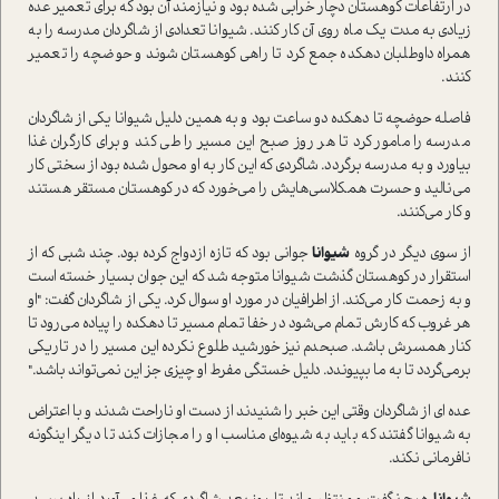
در ارتفاعات کوهستان دچار خرابی شده بود و نیازمند آن بود که برای تعمیر عده
زیادی به مدت یک ماه روی آن کار کنند. شیوانا تعدادی از شاگردان مدرسه را به
همراه داوطلبان دهکده جمع کرد تا راهی کوهستان شوند و حوضچه را تعمیر
کنند.
فاصله حوضچه تا دهکده دو ساعت بود و به همین دلیل شیوانا یکی از شاگردان
مدرسه را مامور کرد تا هر روز صبح این مسیر را طی کند و برای کارگران غذا
بیاورد و به مدرسه برگردد. شاگردی که این کار به او محول شده بود از سختی کار
می‌نالید و حسرت همکلاسی‌هایش را می‌خورد که در کوهستان مستقر هستند
و کار می‌کنند.
از سوی دیگر در گروه
شیوانا
جوانی بود که تازه ازدواج کرده بود. چند شبی که از
استقرار در کوهستان گذشت شیوانا متوجه شد که این جوان بسیار خسته است
و به زحمت کار می‌کند. از اطرافیان در مورد او سوال کرد. یکی از شاگردان گفت: "او
هر غروب که کارش تمام می‌شود در خفا تمام مسیر تا دهکده را پیاده می‌رود تا
کنار همسرش باشد. صبحدم نیز خورشید طلوع نکرده این مسیر را در تاریکی
برمی‌گردد تا به ما بپیوندد. دلیل خستگی مفرط او چیزی جز این نمی‌تواند باشد."
عده ای از شاگردان وقتی این خبر را شنیدند از دست او ناراحت شدند و با اعتراض
به شیوانا گفتند که باید به شیوه‌ای مناسب او را مجازات کند تا دیگر اینگونه
نافرمانی نکند.