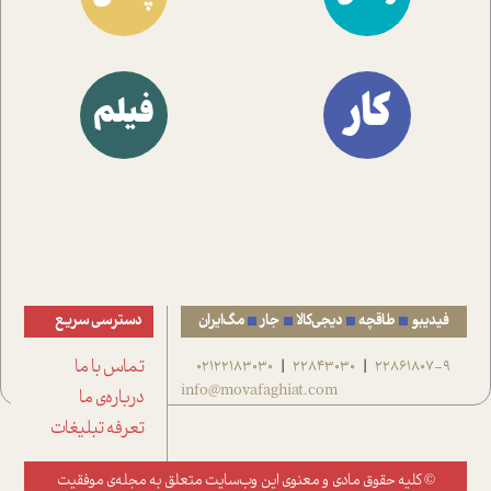
کار
فیلم
فیدیبو
طاقچه
دیجی‌کالا
جار
مگ‌ایران
دسترسی سریع
22861807-9
22843030
02122183030
تماس با ما
|
|
info@movafaghiat.com
درباره‌ی ما
تعرفه تبلیغات
© کلیه حقوق مادی و معنوی این وب‌سایت متعلق به
مجله‌ی موفقیت