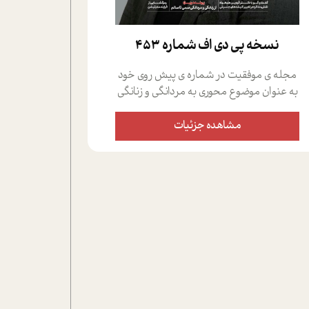
نسخه پي دي اف شماره 453
مجله ی موفقیت در شماره ی پیش روی خود
به عنوان موضوع محوری به مردانگی و زنانگی
سمی پرداخته است؛ علاوه بر این که؛ گفت و
گویی اختصاصی داشته ایم با فردین علیخواه،
مشاهده جزئیات
جامعه شناس در بخش های مختلف تلاش
کرده ایم از دریچه های گوناگون به این موضوع
مهم بپردازیم.فصل ایستگاه؛ شما را با دیدگاه
های روانشناسان و کارشناسان پیرامون
موضوع مردانگی و زنانگی سمی و نیز چالش
های پیرامون آن آشنا می کند.در بخش دو
فنجان داغ به سراغ افرادی رفته ایم که
موفقیت را در عمل به اثبات رسانده اند؛ سید
حمیدرضا محتشمی که بیست و پنجمین
سال فعالیت حرفه ای خود را در حوزه ی
کوچینگ، توسعه ی فردی و رهبری پشت سر