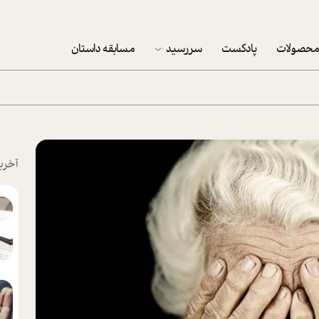
حصولات
پادکست
سررسید
مسابقه داستان
سررسید 1403
سفارش شرکتی سررسید 1403
پکيج نوروزي موفقيت
آخری
تقویم رومیزی
تقویم دیواری