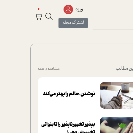
0
ورود
اشتراک مجله
ن مطالب
مشاهده ی همه
نوشتن، حالم را بهتر می‌کند
بپذير تغييرناپذير را تا بتواني
تغييرش دهي!‏