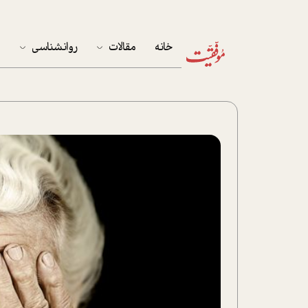
خانه
مقالات
روانشناسی
م
آخرین مقالات
تست روان‌شناسی
مهمان خانه
کوکولوژی
پرونده ویژه
زندگی
نوجوان
کار
پلاس