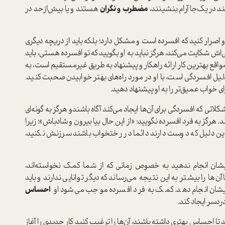
ند در یک‌جا آرام بنشینند،
مضطرب و نگران
هستند و یا بیش‌از‌حد در
او اصرار کنید که افسرده است و مشکل دارد؛ بلکه باید از دریچه دیگری
اش شکایت می‌کند، هرگز نباید به او بگویید که تو افسرده هستی، باید
واقع بهترین کار ارائه راهکار و پیشنهاد به طریق غیرمستقیم است، به
 دلیل افسردگی است، با او در مورد راه‌های بهتر خوابیدن صحبت کنید.
ی خواب عمیق‌تر را به او پیشنهاد دهید.
مشکلاتی که افسردگی برای آن‌ها ایجاد می‌کند آگاه باشندو هرگز به گونه‌ای
 هرگز به فرد افسرده نگویید: «از این حال بیا بیرون و شادباش»؛ زیرا
به این دلیل که دوست دارند دائما در رختخواب باشند سرزنش نکنید،
رایشان انجام ندهید به خصوص زمانی که از شما کمک نخواسته‌اند،
 را بیشتر به این نتیجه می‌رساند که دیگر توانایی ندارند و باید
برایشان انجام دهد. کمک به فرد افسرده موجب می‌شود او
احساس
ردسر ایجاد کند.
 تا احساس بهتری داشته باشند، آن‌ها را ترغیب کنید کار جدیدی را آغاز