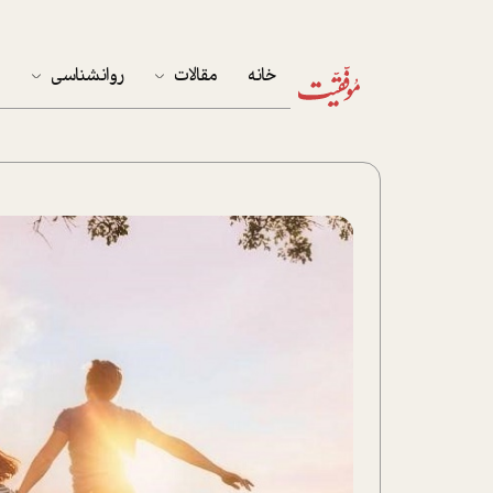
خانه
مقالات
روانشناسی
م
آخرین مقالات
تست روان‌شناسی
مهمان خانه
کوکولوژی
پرونده ویژه
زندگی
نوجوان
کار
پلاس