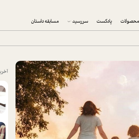
حصولات
پادکست
سررسید
مسابقه داستان
سررسید 1403
سفارش شرکتی سررسید 1403
پکيج نوروزي موفقيت
آخری
تقویم رومیزی
تقویم دیواری