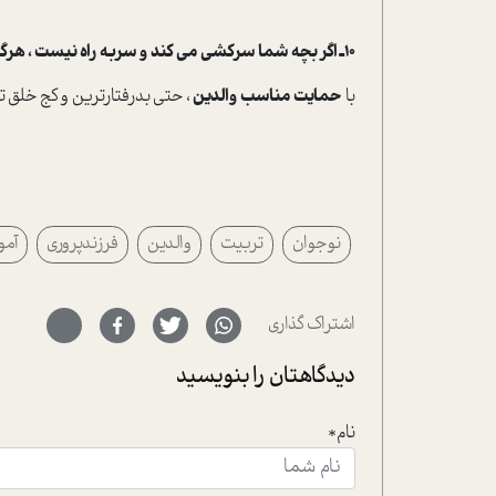
10ـ اگر بچه شما سرکشی می کند و سربه راه نیست ، هرگز و هیچ وقت تسلیم نشوید.
با
حمایت مناسب والدین
، حتی بدرفتارترین و کج خلق ت
نوجوان
تربیت
والدین
فرزندپروری
آم
اشتراک گذاری
دیدگاهتان را بنویسید
نام*