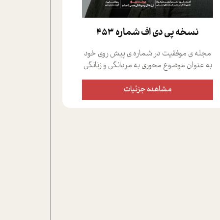
نسخه پي دي اف شماره 453
مجله ی موفقیت در شماره ی پیش روی خود
به عنوان موضوع محوری به مردانگی و زنانگی
سمی پرداخته است؛ علاوه بر این که؛ گفت و
گویی اختصاصی داشته ایم با فردین علیخواه،
مشاهده جزئیات
جامعه شناس در بخش های مختلف تلاش
کرده ایم از دریچه های گوناگون به این موضوع
مهم بپردازیم.فصل ایستگاه؛ شما را با دیدگاه
های روانشناسان و کارشناسان پیرامون
موضوع مردانگی و زنانگی سمی و نیز چالش
های پیرامون آن آشنا می کند.در بخش دو
فنجان داغ به سراغ افرادی رفته ایم که
موفقیت را در عمل به اثبات رسانده اند؛ سید
حمیدرضا محتشمی که بیست و پنجمین
سال فعالیت حرفه ای خود را در حوزه ی
کوچینگ، توسعه ی فردی و رهبری پشت سر