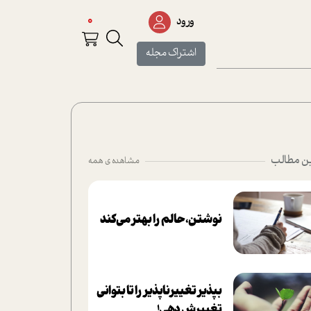
0
ورود
اشتراک مجله
ن مطالب
مشاهده ی همه
نوشتن، حالم را بهتر می‌کند
بپذير تغييرناپذير را تا بتواني
تغييرش دهي!‏