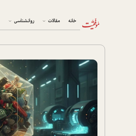
خانه
مقالات
روانشناسی
م
آخرین مقالات
تست روان‌شناسی
مهمان خانه
کوکولوژی
پرونده ویژه
زندگی
نوجوان
کار
پلاس