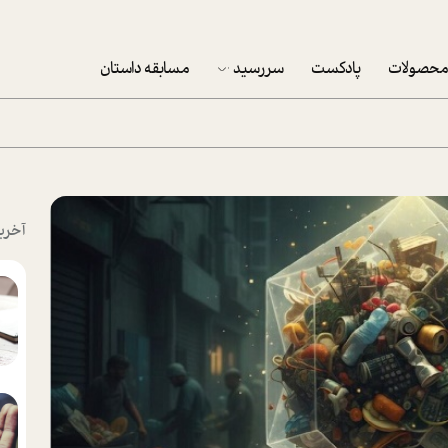
حصولات
پادکست
سررسید
مسابقه داستان
سررسید 1403
سفارش شرکتی سررسید 1403
پکيج نوروزي موفقيت
آخری
تقویم رومیزی
تقویم دیواری