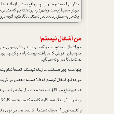
بنگریم، آنچه دور می‌ریزیم، درواقع بخشی از داشته‌هایما
دوش محیط‌زیست و شهرداری برداشته‌ایم، که منبعی تازه 
یک بار به سطل زباله‌ی کنار دستتان نگاه کنید. آنچه درو
من آشغال نیستم!
من آشغال نیستم، نه تنها آشغال نیستم، غذای خوبی هم 
مقوا، بطری، قوطی، کاغذ باطله، پوست بادام و گردو.... پو
دستمال کاغذی و ته سیگار....
اینها همه چیز هستند، اما زباله نیستند، انصافاً کدام یک از 
من نه تنها آشغال نیستم که طلا هستم (بعضی می گویند ط
همه ی انواع من قابل استفاده مجدد، باز تولید و تبدیل ب
از بدترین آن مثلا ته سیگار (بگذریم که مصرف سیگار کلا
یا کثیف ترین آن مچاله دستمال کاغذی، هم می توان مثلا