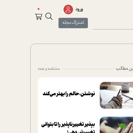
0
ورود
اشتراک مجله
ن مطالب
مشاهده ی همه
نوشتن، حالم را بهتر می‌کند
بپذير تغييرناپذير را تا بتواني
تغييرش دهي!‏