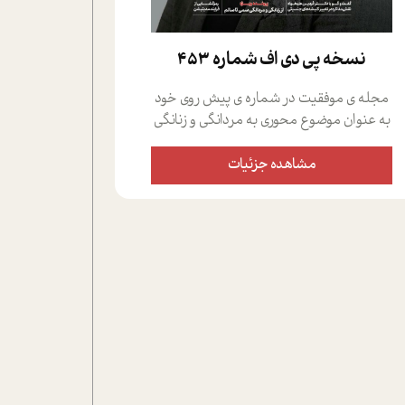
نسخه پي دي اف شماره 453
مجله ی موفقیت در شماره ی پیش روی خود
به عنوان موضوع محوری به مردانگی و زنانگی
سمی پرداخته است؛ علاوه بر این که؛ گفت و
گویی اختصاصی داشته ایم با فردین علیخواه،
مشاهده جزئیات
جامعه شناس در بخش های مختلف تلاش
کرده ایم از دریچه های گوناگون به این موضوع
مهم بپردازیم.فصل ایستگاه؛ شما را با دیدگاه
های روانشناسان و کارشناسان پیرامون
موضوع مردانگی و زنانگی سمی و نیز چالش
های پیرامون آن آشنا می کند.در بخش دو
فنجان داغ به سراغ افرادی رفته ایم که
موفقیت را در عمل به اثبات رسانده اند؛ سید
حمیدرضا محتشمی که بیست و پنجمین
سال فعالیت حرفه ای خود را در حوزه ی
کوچینگ، توسعه ی فردی و رهبری پشت سر