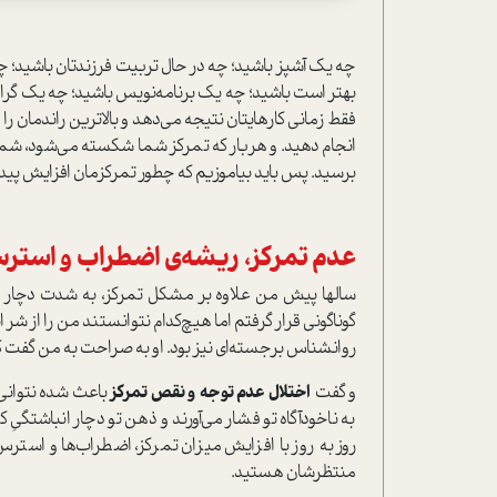
چه یک آشپز باشید؛ چه در حال تربیت فرزندتان باشید؛ چ
بهتر است باشید؛ چه یک برنامه‌نویس باشید؛ چه یک گر
فقط زمانی کارهایتان نتیجه می‌دهد و بالاترین راندمان را 
انجام دهید. و هربار که تمرکز شما شکسته می‌شود، شما م
برسید. پس باید بیاموزیم که چطور تمرکزمان افزایش پیدا
عدم تمرکز، ریشه‌ی اضطراب و استر
سالها پیش من علاوه بر مشکل تمرکز، به شدت دچار
گوناگونی قرار گرفتم اما هیچ‌کدام نتوانستند من را از شر 
روانشناس برجسته‌ای نیز بود. او به صراحت به من گف
و گفت
اختلال عدم توجه و نقص تمرکز
باعث شده نتوانی ک
به ناخودآگاه تو فشار می‌آورند و ذهن تو دچار انباشتگی
روز به روز با افزایش میزان تمرکز، اضطراب‌ها و استرس
منتظرشان هستید.