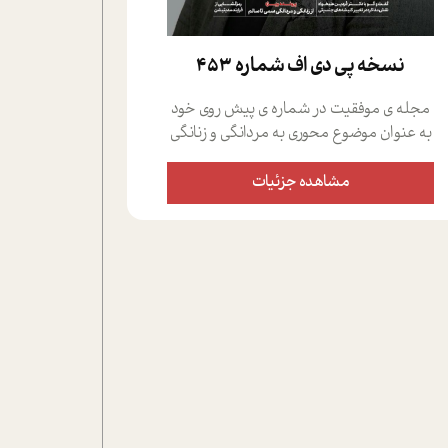
نسخه پي دي اف شماره 453
مجله ی موفقیت در شماره ی پیش روی خود
به عنوان موضوع محوری به مردانگی و زنانگی
سمی پرداخته است؛ علاوه بر این که؛ گفت و
گویی اختصاصی داشته ایم با فردین علیخواه،
مشاهده جزئیات
جامعه شناس در بخش های مختلف تلاش
کرده ایم از دریچه های گوناگون به این موضوع
مهم بپردازیم.فصل ایستگاه؛ شما را با دیدگاه
های روانشناسان و کارشناسان پیرامون
موضوع مردانگی و زنانگی سمی و نیز چالش
های پیرامون آن آشنا می کند.در بخش دو
فنجان داغ به سراغ افرادی رفته ایم که
موفقیت را در عمل به اثبات رسانده اند؛ سید
حمیدرضا محتشمی که بیست و پنجمین
سال فعالیت حرفه ای خود را در حوزه ی
کوچینگ، توسعه ی فردی و رهبری پشت سر