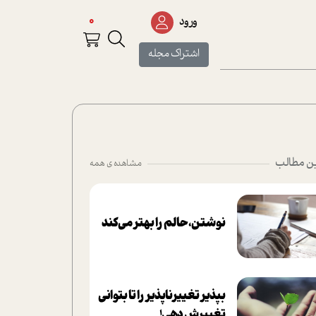
0
ورود
اشتراک مجله
ن مطالب
مشاهده ی همه
نوشتن، حالم را بهتر می‌کند
بپذير تغييرناپذير را تا بتواني
تغييرش دهي!‏