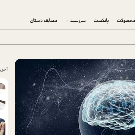
حصولات
پادکست
سررسید
مسابقه داستان
سررسید 1403
سفارش شرکتی سررسید 1403
پکيج نوروزي موفقيت
آخری
تقویم رومیزی
تقویم دیواری