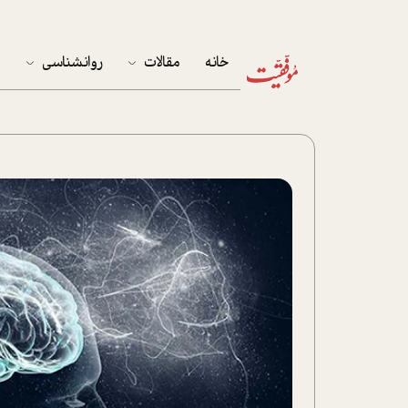
خانه
مقالات
روانشناسی
م
آخرین مقالات
تست روان‌شناسی
مهمان خانه
کوکولوژی
پرونده ویژه
زندگی
نوجوان
کار
پلاس