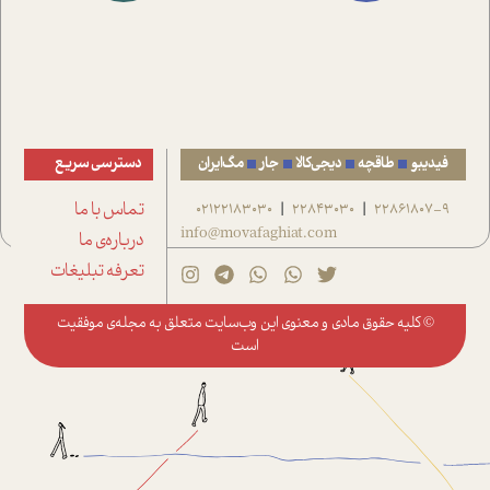
فیدیبو
طاقچه
دیجی‌کالا
جار
مگ‌ایران
دسترسی سریع
22861807-9
22843030
02122183030
تماس با ما
|
|
info@movafaghiat.com
درباره‌ی ما
تعرفه تبلیغات
© کلیه حقوق مادی و معنوی این وب‌سایت متعلق به
مجله‌ی موفقیت
است