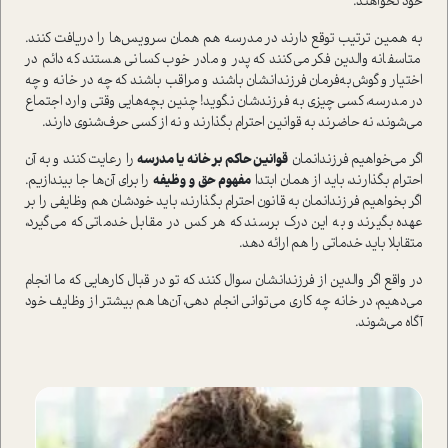
خود نخواهند.
به همين ترتيب توقع دارند در مدرسه هم همان سرويس‌ها را دريافت كنند.
متاسفانه والدين فكر مي‌كنند كه پدر و مادر خوب كساني هستند كه دائم در
اختیار و گوش‌به‌فرمان فرزندانشان باشند و مراقب باشند که چه در خانه و چه
در مدرسه، كسي چيزي به فرزندشان نگويد! چنين بچه‌هايي وقتي وارد اجتماع
مي‌شوند، نه حاضرند به قوانين احترام بگذارند و نه از كسي حرف‌شنوي دارند.
اگر مي‌خواهيم فرزندانمان
قوانين حاكم بر خانه يا مدرسه
را رعايت كنند و به آن
احترام بگذارند، بايد از همان ابتدا
مفهوم حق و وظيفه
را براي آن‌ها جا بيندازيم.
اگر بخواهيم فرزندانمان به قانون احترام بگذارند، بايد خودشان هم وظايفي را بر
عهده بگيرند و به اين درك برسند كه هر كس در مقابل خدماتي كه مي‌گيرد،
متقابلا بايد خدماتي را هم ارائه دهد.
در واقع اگر والدين از فرزندانشان سوال كنند كه تو در قبال كارهايي كه ما انجام
مي‌دهيم، در خانه چه كاري می‌توانی انجام ‌دهي، آن‌ها هم بيشتر از وظايف خود
آگاه مي‌شوند.