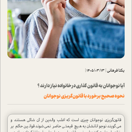
یکتا فرهانی
|
1405/03/13
|
آیا نوجوانان به قانون گذاری در خانواده نیاز دارند ؟
نحوه صحیح برخورد با قانون‌گريزي نوجوانان
قانون‌گريزي نوجوانان چيزي است كه اغلب والدين از آن شاكي هستند و
مي‌گويند نوجوانانشان به هيچ قيمتي حاضر نمي‌شوند قوانين حاكم بر