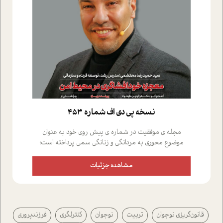
نسخه پي دي اف شماره 453
مجله ی موفقیت در شماره ی پیش روی خود به عنوان
موضوع محوری به مردانگی و زنانگی سمی پرداخته است؛
علاوه بر این که؛ گفت و گویی اختصاصی داشته ایم با فردین
علیخواه، جامعه شناس در بخش های مختلف تلاش کرده ایم
مشاهده جزئیات
از دریچه های گوناگون به این موضوع مهم بپردازیم.فصل
ایستگاه؛ شما را با دیدگاه های روانشناسان و کارشناسان
پیرامون موضوع مردانگی و زنانگی سمی و نیز چالش های
پیرامون آن آشنا می کند.در بخش دو فنجان داغ به سراغ افرادی
قانون‌گريزي نوجوان
تربیت
نوجوان
کنترلگری
فرزندپروری
رفته ایم که موفقیت را در عمل به اثبات رسانده اند؛ سید