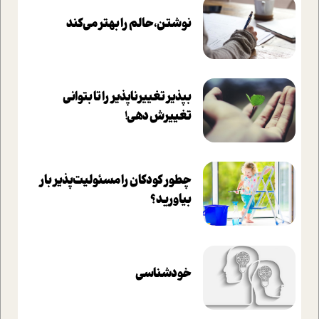
نوشتن، حالم را بهتر می‌کند
بپذير تغييرناپذير را تا بتواني
تغييرش دهي!‏
چطور کودکان را مسئولیت‌پذیر بار
بیاورید؟
خودشناسی