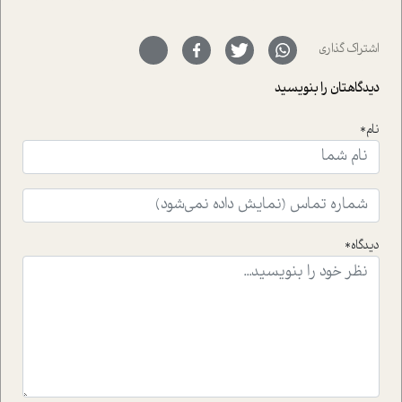
حمیدرضا محتشمی که بیست و پنجمین سال فعالیت حرفه
ای خود را در حوزه ی کوچینگ، توسعه ی فردی و رهبری پشت
سر نهاده است و نیز کرامت عزیز زاده؛ سفیر صلح و دوستی که
اشتراک گذاری
با رکاب زدن در بیش از هفتاد کشور و کاشتن درخت، به نماد
حمایت از محیط زیست و منابع طبیعی تبدیل گشته
دیدگاهتان را بنویسید
است.فصل روایت اجنبی ها در این شماره به دو موضوع
جذاب پرداخته است که عبارتند از جنبش آهستگی و نیز مقاله
نام*
ای که به زندگی شگفت انگیز جین گودال و تاثیرات کاوش های
ایشان در حوزه ی شامپانزه ها بر زندگی امروزی ما نگاهی
افکنده است.فصل اتاق 333 شما را پای صحبت یک تجربه ی
واقعی در ارتباط با اختلال شخصیت اسکزوئید و مشکلات و نیز
راهکارهای حل آن قرار می دهد که در اتاق درمان اتفاق افتاده
است.در فصل پایانی زیر ذره بین نیز همکاران ما تلاش کرده
دیدگاه*
اند تا در کنار مطالب سرگرمی و انگیزشی، شما را با بهترین و
موثرترین راهکارهای استفاده از هوش مصنوعی در حوزه های
مختلف کسب و کار آشنا کنند.