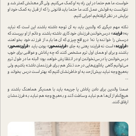
خواست، ما هم حتما در اين راه به او كمك مي‌كنيم. ولي اگر معدلش كمتر شد و
نتوانست به قولش عمل كند، ما حتما بايد قانوني را كه از قبل به كمك خود او
برايش در نظر گرفته‌ايم، اجرایی كنيم.
نكته مهم ديگري كه والدين بايد به آن توجه داشته باشند اين است كه نبايد
به«
فرايند
» درس‌خواندن فرزندان خود كاري داشته باشند و دائم از او بپرسند كه
درسش را خوانده يا نه! درواقع چيزي كه آن‌ها بايد از فرزند خود بخواهند،
«
فرآورده
» است نه فرايند؛ يعني به جاي «
فرايند‌محور
» بودن، بايد «
فرآورده‌محور
»
باشند و براي او همان اول ترم مشخص كنند كه چه پاداش و عواقبي براي خوب
درس‌خواندن يا درس‌نخواندن او در انتظارش خواهد بود؛ البته ما در طول ترم
مي‌توانيم گاهي يادآوري‌هايي در حد تذكر هم براي فرزندمان داشته باشيم، ولي
به‌هيچ‌وجه نبايد بيش‌از‌حد به او خاطر‌نشان كنيم كه بهتر است درس بخواند و
...
ضمنا والدين براي دادن پاداش يا جريمه بايد با همديگر هماهنگ باشند و
هيچ‌كدام از آن‌ها هم نبايد وساطت كند و به‌هيچ‌وجه هم نبايد به فرزندشان
ارفاق كنند.