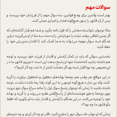
سوالات مهم
بهتر است والدين براي وضع قوانين، سه سوال مهم را از فرزندان خود بپرسند و
پس از آن، قانون را بدون هيچ‌گونه فشار و اجباری عملي كنند.
مثلا نوجوان نتوانسته معدلي را كه قول داده، بگيرد و شما هم قرار گذاشته‌ايد كه
اگر چنين اتفاقي بيفتد، تبلت يا موبايلش رابه مدت سه ماه از او مي‌گيريد؛ دراين
هنگام «سه سوال مهم» مي‌تواند به شما كمك كند تا اقتدار مديريتي خود را
حفظ كنيد:
نخستین سوالی که بايد در كمال آرامش و اقتدار از فرزند خود بپرسيد و توجه
هم داشته باشيد كه«حتما» خود او پاسخ بدهد، اين است: «عزيزم؛ قانون ما در
اين‌خصوص چه بود؟قرار شده بود اگر معدلت كمتر از 18 شد، چه كار كنيم؟»
در اين مواقع، هر چقدر هم بچه‌ها بهانه‌هاي معقول و نامعقول بياورند يا گريه
كنند، والدين نبايد هيچ‌گونه توجهي به اين‌گونه رفتارها داشته باشند. توجه
داشته باشيد تا زماني كه نوجوان پاسخ سوال اول را نداده، سراغ سوال دوم نروید؛
چون بچه‌ها به‌طور هوشمندانه‌اي از پاسخ‌گفتن طفره مي‌روند و با گريه و بهانه
خود را توجيه مي‌كنند. در اين هنگام با آرامش و اقتدار بايد به او بگوييد که «فقط
بگو قانون ما چه بود؟»
زماني كه او جواب داد، سوال دوم را مطرح كنيد: «الان تو چه كار كردي و چه نتيجه‌اي