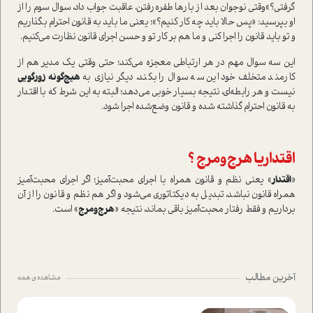
گرفتي؟»وقتي نوجوان بعد از بارها طفره‌رفتن، عاقبت جواب داد، سوال سوم را از
او بپرسید: «پس حالا بايد چه كار كنيم؟»؛ يعني ما بايد به قانون احترام بگذاريم
و تو بايد قانون را اجرا كني و ما هم بر كار تو و حسن اجراي قانون نظارت مي‌كنيم.
اين سه سوال مهم در هر ارتباطي معجزه مي‌كند؛ حتي وقتي يك مدير هم از
كارمند متخلف خود اين سه سوال را بكند، ديگر نيازي به
هيچ‌گونه زورگويي
نيست و هر رابطه‌اي، نتيجه بسيار خوبي مي‌دهد؛ البته به اين شرط كه با اقتدار
به قانون احترام گذاشته شده و قانون وضع‌شده اجرا شود.
اقتداريا هرج‌و‌مرج ؟
«
اقتدار
» يعني نظم و قانون همراه با اجراي محبت‌آميز؛ اگر اجراي محبت‌آميز
همراه قانون نباشد، تبديل به ديكتاتوري مي‌شود و اگر هم نظم و قانون را از آن
برداريم و فقط رفتار محبت‌آميز باقي بماند، نتیجه «
هرج‌و‌مرج
» است.
آخرین مطالب
مشاهده ی همه