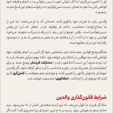
تو را تامين مي‌كنيم. اما اگر نتواني خوب درس بخواني و در انجام وظيفه خود
كوتاهي كني، ما هم به همان نسبت نمي‌توانيم به درخواست‌هاي تو پاسخ مثبت
بدهيم.»
والدين بايد به فرزند خود يادآوري كنند خدماتي كه به او مي‌دهند (به غير از
مايحتاج اوليه)، متناسب با انجام وظيفه او در شغل اصلي‌اش يعني
درس‌خواندن است. وقتي نوجوان اين پيام را دريافت مي‌كند، متوجه مي‌شود
قوانيني وجود دارد كه در آن، وظايف هر شخص مشخص شده و حد‌و‌حدود
رفتارها نيز در آن معلوم است.
هنگام وضع قوانين هم حتما بايد مشخص شود اگر كسي در انجام وظايف خود
كوتاهي كند، چه عواقبي در انتظارش خواهد بود. نكته مهم ديگري هم كه بايد به
آن توجه شود، اين است كه قانون بايد با
مشاركت فرزندان
وضع شده و براي
انجام‌نشدن آن هم پيامدي در خور و متناسب با آن درنظر گرفته شود. اگر والدين
خودشان به‌تنهايي قانون را تعيين كنند و خودشان هم بخواهند با
كنترل‌گري
كاري
كنند كه نوجوان آن را اجرا كند، «
ديكتاتوري
» محسوب خواهد شد.
شرايط قانون‌گذاري والدين
مثلا اگر فرزند ما قول مي‌دهد که ترم آينده معدلش كمتر از 18 نمي‌شود، بايد
اجازه بدهيم خودش براي رسيدن به چنين نمره‌اي برنامه‌ريزي كند؛ البته اگر