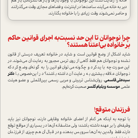
خانه را رعايت كنند؛ این نوجوانان با وجود بارها و بارها تذكر‌دادن، باز هم
دير به خانه مي‌آيند، ساعت‌ها در اينترنت و فضاهاي مجازي وقت مي‌گذرانند
و حاضر نمي‌شوند وقت ‌زيادي را با خانواده بگذارند.
چرا نوجوانان تا اين حد نسبت‌به اجراي قوانين حاكم
بر خانواده بي‌اعتنا هستند؟
شايد اشكال از وضع قوانين است و شايد در خانواده تعريف درستي از قانون
نشده و نوجوانان هم فقط گاهي از روي ترس مجبور به رعايت آن مي‌شوند. در
اين صورت چه بايد كرد و چگونه مي‌توان قوانين را به گونه‌اي وضع كرد كه
نوجوانان علاقه بيشتري به رعايت آن داشته باشند؟ در اين‌خصوص با
دکتر
سیدعلی قاسمی
، روان‌شناس تربیتی و مربي رسمي بين‌اللملي و عضو هيئت
علمي
موسسه ويليام گلسر
صحبت كرده‌ايم.
فرزندان متوقع!
با توجه به اينكه هر كدام از اعضاي خانواده وظايفي دارند، نوجوانان نيز بايد
وظيفه‌اي را بر عهده داشته باشند؛ ولي متاسفانه آن‌ها در بسياري از مواقع توقع
دارند فقط والدين به آن‌ها سرويس بدهند و در قبال آن هم چيزي از فرزندان