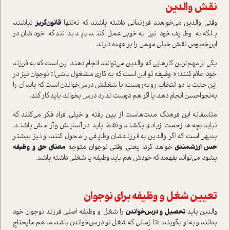
نقش والدين
وقتي والدين مي‌خواهند فرزنداني داشته باشند كه نه‌تنها
قانون‌گريز
نباشند،
بلكه به وظايف خود نيز به‌خوبي عمل كنند، بايد بدانند كه خودشان در
اين‌خصوص نقش خيلي مهمي را بر عهده دارند.
يكي از مهم‌ترين كارهايي كه والدین مي‌توانند انجام دهند، اين است كه به فرزند
خود اعلام كنند: « وظيفه تو اين است كه به كاري مشغول باشی!» نوجوان نيز در
اين حالت با دو انتخاب روبه‌روست؛ يا شغلش درس‌خواندن است كه بايد آن را
به‌نحو‌احسن انجام دهد، يا اگر هم دوست ندارد درس بخواند، بايد كار كند.
متاسفانه اين فرهنگ مدت‌هاست از بين رفته و خيلي افراد فكر مي‌كنند که
نبايد بچه‌ها زحمت زيادي بكشند و فقط باید در آسايش و آرامش باشند.
بدیهی است که اگر والدين به فرزندشان وظايفي را محول کنند، او نيز بيشتر
حس ارزشمندي
خواهد كرد؛ يعني وقتي نوجوان متوجه
معناي حق و وظيفه
بشود، مي‌تواند بفهمد كه خودش هم بايد وظيفه يا شغلي داشته باشد.
تعيين شغل و وظيفه براي نوجوان
والدين بايد
تحصيل و درس‌خواندن
را شغل و وظيفه اصلي فرزند نوجوان خود
بدانند و به او بگويند: «تا زماني كه شغل تو درس‌خواندن باشد، ما هم مايحتاج