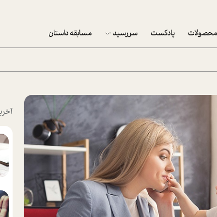
حصولات
پادکست
سررسید
مسابقه داستان
سررسید 1403
سفارش شرکتی سررسید 1403
پکيج نوروزي موفقيت
آخری
تقویم رومیزی
تقویم دیواری