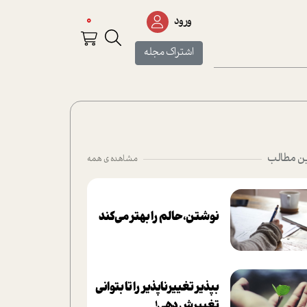
0
ورود
اشتراک مجله
ن مطالب
مشاهده ی همه
نوشتن، حالم را بهتر می‌کند
بپذير تغييرناپذير را تا بتواني
تغييرش دهي!‏