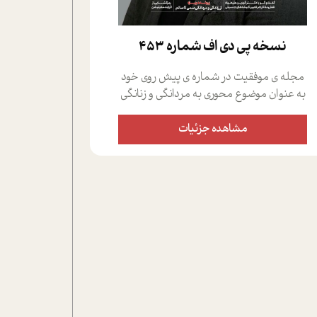
نسخه پي دي اف شماره 453
مجله ی موفقیت در شماره ی پیش روی خود
به عنوان موضوع محوری به مردانگی و زنانگی
سمی پرداخته است؛ علاوه بر این که؛ گفت و
گویی اختصاصی داشته ایم با فردین علیخواه،
مشاهده جزئیات
جامعه شناس در بخش های مختلف تلاش
کرده ایم از دریچه های گوناگون به این موضوع
مهم بپردازیم.فصل ایستگاه؛ شما را با دیدگاه
های روانشناسان و کارشناسان پیرامون
موضوع مردانگی و زنانگی سمی و نیز چالش
های پیرامون آن آشنا می کند.در بخش دو
فنجان داغ به سراغ افرادی رفته ایم که
موفقیت را در عمل به اثبات رسانده اند؛ سید
حمیدرضا محتشمی که بیست و پنجمین
سال فعالیت حرفه ای خود را در حوزه ی
کوچینگ، توسعه ی فردی و رهبری پشت سر