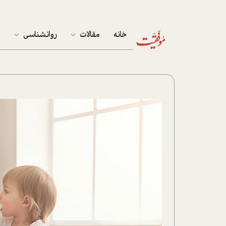
خانه
مقالات
روانشناسی
م
آخرین مقالات
تست روان‌شناسی
مهمان خانه
کوکولوژی
پرونده ویژه
زندگی
نوجوان
کار
پلاس