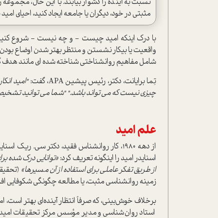
نسبت به آینده را دشوار بیابند. با این حال، مجموعه
مثبتی در خود، دیگران یا جامعه ایجاد کنید، احیای امید
با درک اینکه امید چیست - و چه نیست - شروع کنی
واقعیت یا بیکار نشستن و منتظر بهتر شدن اوضاع بودن 
شامل مفاهیم روانشناختی شناخته شده ای مانند هدف گذ
تِما برایانت، دکتر، رئیس پیشین APA، گفت:
"امید انکا
چیزی نیست که می تواند باشد." "شما می توانید تشخیص
علم امید
از دهه 1980، کار روانشناس فقید، دکتر سی. ریک 
اسنایدر امید را اینگونه تعریف کرد:
«توانایی درک شده برا
از طریق تفکر عاملی برای استفاده از آن مسیرها»
زمینه روانشناسی مثبت، یا مطالعه چگونگی شکوفایی افرا
برخلاف خوش‌بینی، که صرفاً انتظار آینده‌ای بهتر است، 
استاد روان‌شناسی و مدیر مؤسس مرکز تحقیقات امید در