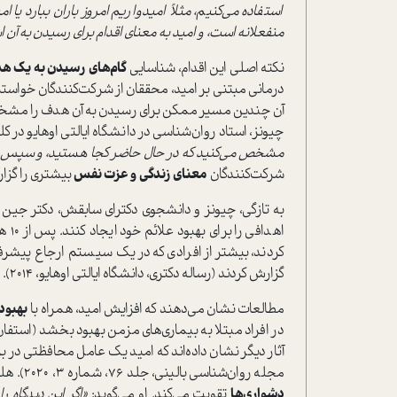
استفاده می‌کنیم، مثلاً امیدواریم امروز باران ببارد 
منفعلانه است، و امید به معنای اقدام برای رسیدن به آن 
نکته اصلی این اقدام، شناسایی
گام‌های رسیدن به یک ه
درمانی مبتنی بر امید، محققان از شرکت‌کنندگان خواستند ا
چیونز، استاد روان‌شناسی در دانشگاه ایالتی اوهایو در 
مشخص می‌کنید که در حال حاضر کجا هستید، و سپس راه‌ه
شرکت‌کنندگان
معنای زندگی و عزت نفس
بیشتری را گزا
به تازگی، چیونز و دانشجوی دکترای سابقش، دکتر جین هی
اهدا
کردند، بیشتر از افرادی که در یک سیستم ارجاع پیشرفت
گزارش کردند (رساله دکتری، دانشگاه ایالتی اوهایو، 2014).
مطالعات نشان می‌دهند که افزایش امید، همراه با
بهبود
آثار دیگر نشان داده‌اند که امید یک عامل محافظتی در بر
مجله روان‌شناسی بالینی، جلد 76، شماره 3، 2020). هلمن امید را به عنوان یک طرز فکر می‌بیند که
دشواری‌ها
تقویت می‌کند. او می‌گوید:
«اگر این دیدگاه ر