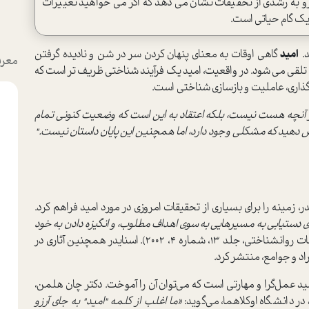
 رو به رشدی از تحقیقات نشان می دهد که اگر می خواهید تغییرات
 یک گام حیاتی است.
د.
امید
گاهی اوقات به معنای پنهان کردن سر در شن و نادیده گرفتن
معرف
تلقی می شود. در واقعیت، امید یک فرآیند شناختی ظریف تر است که
اری، عاملیت و بازسازی شناختی
است.
ر آنچه هست نیست، بلکه اعتقاد به این است که وضعیت کنونی تمام
 دهید که مشکلی وجود دارد، اما همچنین این پایان داستان نیست."
اسنایدر، زمینه را برای بسیاری از تحقیقات امروزی در مورد امید فراهم کرد.
ی دستیابی به مسیرهایی به سوی اهداف مطلوب، و انگیزه دادن به خود
(تحقیقات روانشناختی، جلد 13، شماره 4، 2002). اسنایدر همچنین آثاری در
د و جوامع، منتشر کرد.
امید عمل‌گرا و مهارتی است که می‌توان آن را آموخت. دکتر چان هلمن،
 دانشگاه اوکلاهما، می‌گوید:
«ما اغلب از کلمه "امید" به جای آرزو