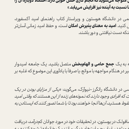
متوجه می‌شوید که انجام کاری حس خوبی دارد، احتمالاً دوباره آن را
نسبت به آینده نیز افزایش می‌یابد.»
 کمی در دانشگاه هوستون و ویراستار کتاب راهنمای امید آکسفورد،
 کنید.
امید به معنای پذیرش امکان
است، و حفظ امید زمانی آسان‌تر
که دست نیافتنی و دور باشند.
که به یک
جمع حامی و الهام‌بخش
متصل باشید. یک جامعه امیدوار
ر هنگام مواجهه با موانع، یا صرفاً با یادآوری این موضوع که غلبه بر
ی در دانشگاه راتگرز-نیوآرک، می‌گوید:
«یکی از مزایای بودن در یک
که افرادی وجود دارند که نمونه‌های زنده از این هستند که وقتی امید
 هستید، آن‌ها آنجا خواهند بود تا با شما تصور کنند که ایستادن به
افولک در بوستون، در تحقیقات خود در مورد جوانان کم‌درآمد، دریافت
ویژه در غیاب حمایت‌های دیگر، مانند یک خانواده تشویق‌کننده. به