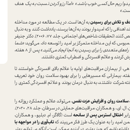
یا امیدواریم حال کسی خوب باشد.» «اما آرزو کردن نسبت به یک هدف
است.»
دف و تلاش برای رسیدن
به آن‌ها است. در یک مطالعه در مورد مداخله
هدافی را که امیدوار بودند به آن‌ها برسند، یادداشت کنند و به دنبال
آن چندین مسیر ممکن برای رسیدن به آن هدف را مشخص کنند (تحقیقات شاخص‌های اجتماعی، جلد 77، 2006). دکتر جنیفر
کلمبوس، که این مداخله متمرکز بر امید را توسعه داد، می‌گوید:
«شما
ای متعددی را برای رسیدن به آنجا ایجاد می‌کنید.»
پس از 8 هفته،
رش کردند و علائم افسردگی و اضطراب کمتری داشتند.
، از بیماران مراقبت‌های اولیه با علائم بالای افسردگی خواستند تا
فی را برای بهبود علائم خود ایجاد کنند. پس از 10 هفته، بیمارانی که مسیرهایی را برای بهبود سلامت روان خود تعریف
ه شرکت داشتند، به دنبال درمان بودند و علائم افسردگی کمتری را
 سلامت روان و افزایش عزت نفس
، می‌تواند علائم و عملکرد روزانه را
در افراد مبتلا به بیماری‌های مزمن بهبود بخشد (استفان، ال. ای.، و همکاران، مراقبت‌های حمایتی در سرطان، جلد 28، 2020).
ابر
اختلال استرس پس از سانحه
است (گالاگر، ام. دبلیو.، و همکاران،
تاب‌آوری را در مواجهه با
ا داشته باشم که چیز بهتری در آینده ممکن است، آنگاه می‌توانم بهتر