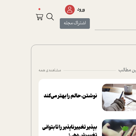
0
ورود
اشتراک مجله
ن مطالب
مشاهده ی همه
نوشتن، حالم را بهتر می‌کند
بپذير تغييرناپذير را تا بتواني
تغييرش دهي!‏