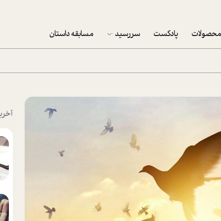
حصولات
پادکست
سررسید
مسابقه داستان
سررسید 1403
سفارش شرکتی سررسید 1403
پکيج نوروزي موفقيت
آخری
تقویم رومیزی
تقویم دیواری