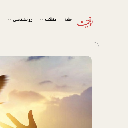
خانه
مقالات
روانشناسی
م
آخرین مقالات
تست روان‌شناسی
مهمان خانه
کوکولوژی
پرونده ویژه
زندگی
نوجوان
کار
پلاس