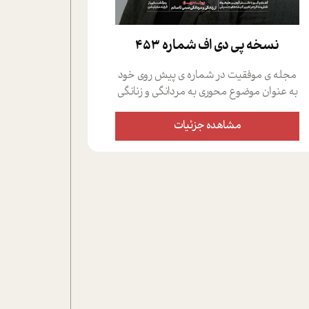
نسخه پي دي اف شماره 453
مجله ی موفقیت در شماره ی پیش روی خود
به عنوان موضوع محوری به مردانگی و زنانگی
سمی پرداخته است؛ علاوه بر این که؛ گفت و
گویی اختصاصی داشته ایم با فردین علیخواه،
مشاهده جزئیات
جامعه شناس در بخش های مختلف تلاش
کرده ایم از دریچه های گوناگون به این موضوع
مهم بپردازیم.فصل ایستگاه؛ شما را با دیدگاه
های روانشناسان و کارشناسان پیرامون
موضوع مردانگی و زنانگی سمی و نیز چالش
های پیرامون آن آشنا می کند.در بخش دو
فنجان داغ به سراغ افرادی رفته ایم که
موفقیت را در عمل به اثبات رسانده اند؛ سید
حمیدرضا محتشمی که بیست و پنجمین
سال فعالیت حرفه ای خود را در حوزه ی
کوچینگ، توسعه ی فردی و رهبری پشت سر