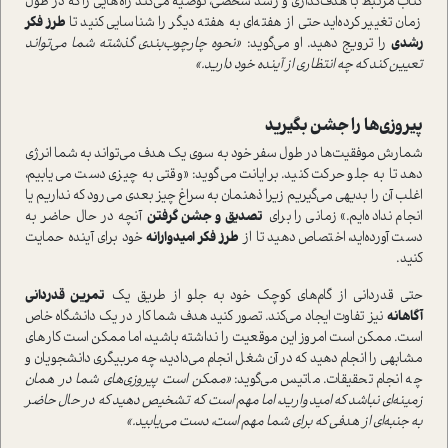
کتاب مرتبط با هدف‌گذاری و رشد شخصی، توصیه می‌کند راه‌هایی را که در طول
زمان تغییر کرده‌اید حتی از هفته‌ای به هفته دیگر را شناسایی کنید تا
طرز فکر
رشدی
را ترویج دهید. او می‌گوید:
«نحوه چارچوب‌بندی گذشته شما می‌تواند
تعیین کند که چه انتظاری از آینده خود دارید.»
پیروزی‌ها را جشن بگیرید
شمارش موفقیت‌ها در طول سفر خود به سوی یک هدف می‌تواند به شما انرژی
دهد تا به جلو حرکت کنید. برایانت می‌گوید: «وقتی به چیزی دست می‌یابیم،
اغلب آن را بدیهی می‌گیریم زیرا ذهنمان به سراغ چیز بعدی می‌رود که نداریم یا
انجام نداده‌ایم.» زمانی را برای
تصدیق و جشن گرفتن
آنچه در حال حاضر به
دست آورده‌اید، اختصاص دهید تا از
طرز فکر امیدوارانه
خود برای آینده حمایت
کنید.
حتی قدردانی از گام‌های کوچک خود به جلو از طریق یک
تمرین قدردانی
آگاهانه
نیز تفاوت ایجاد می‌کند. تصور کنید هدف شما کار در یک دانشگاه خاص
است. ممکن است امروز این موقعیت را نداشته باشید، اما ممکن است کارهای
مشابهی را انجام دهید که در آن شغل انجام می‌دادید، چه مربیگری دانشجویان و
چه انجام تحقیقات. ماتیس می‌گوید:
«ممکن است پیروزی‌های شما در همان
زمینه‌ای نباشد که امیدوارید، اما مهم است که تشخیص دهید که در حال حاضر
به جنبه‌ای از هدفی که برای شما مهم است، دست می‌یابید.»