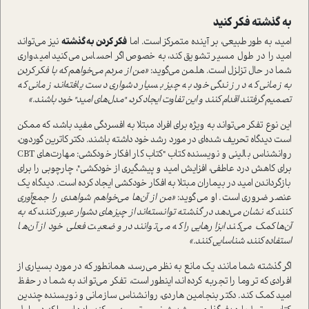
به گذشته فکر کنید
امید، به طور طبیعی، بر آینده متمرکز است. اما
فکر کردن به گذشته
نیز می‌تواند
امید را در طول مسیر تشویق کند، به خصوص اگر احساس می‌کنید امیدواری
شما در حال تزلزل است. هلمن می‌گوید:
«من از مردم می‌خواهم که با فکر کردن
به زمانی که در زندگی خود به چیز بسیار دشواری دست یافته‌اند، زمانی که
تصمیم گرفتند اقدام کنند و این تفاوت ایجاد کرد، "مدل‌های امید" خود باشند.»
این نوع تفکر می‌تواند به ویژه برای افراد مبتلا به افسردگی مفید باشد، که ممکن
است دیدگاه تحریف شده‌ای در مورد رشد خود داشته باشند. دکتر کاترین گوردون،
روانشناس بالینی و نویسنده کتاب "کتاب کار افکار خودکشی: مهارت‌های CBT
برای کاهش درد عاطفی، افزایش امید و پیشگیری از خودکشی"، چارچوبی را برای
بازگرداندن امید در بیماران مبتلا به افکار خودکشی ایجاد کرده است. دیدگاه یک
عنصر ضروری است. او می‌گوید:
«من از آن‌ها می‌خواهم شواهدی را جمع‌آوری
کنند که نشان می‌دهد در گذشته توانسته‌اند از چیزهای دشوار عبور کنند، که به
آن‌ها کمک می‌کند ابزارهایی را که می‌توانند در وضعیت فعلی خود از آن‌ها
استفاده کنند، شناسایی کنند.»
اگر گذشته شما مانند یک مانع به نظر می‌رسد، همانطور که در مورد بسیاری از
افرادی که تروما را تجربه کرده‌اند، اینطور است، تفکر می‌تواند به شما در حفظ
امید کمک کند. دکتر بنجامین هاردی، روانشناس سازمانی و نویسنده چندین