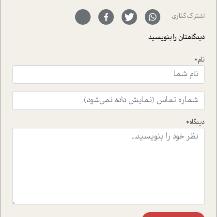
ای خود را در حوزه ی کوچینگ، توسعه ی فردی و رهبری پشت
سر نهاده است و نیز کرامت عزیز زاده؛ سفیر صلح و دوستی که
اشتراک گذاری
با رکاب زدن در بیش از هفتاد کشور و کاشتن درخت، به نماد
حمایت از محیط زیست و منابع طبیعی تبدیل گشته
دیدگاهتان را بنویسید
است.فصل روایت اجنبی ها در این شماره به دو موضوع
جذاب پرداخته است که عبارتند از جنبش آهستگی و نیز مقاله
نام*
ای که به زندگی شگفت انگیز جین گودال و تاثیرات کاوش های
ایشان در حوزه ی شامپانزه ها بر زندگی امروزی ما نگاهی
افکنده است.فصل اتاق 333 شما را پای صحبت یک تجربه ی
واقعی در ارتباط با اختلال شخصیت اسکزوئید و مشکلات و نیز
راهکارهای حل آن قرار می دهد که در اتاق درمان اتفاق افتاده
است.در فصل پایانی زیر ذره بین نیز همکاران ما تلاش کرده
دیدگاه*
اند تا در کنار مطالب سرگرمی و انگیزشی، شما را با بهترین و
موثرترین راهکارهای استفاده از هوش مصنوعی در حوزه های
مختلف کسب و کار آشنا کنند.