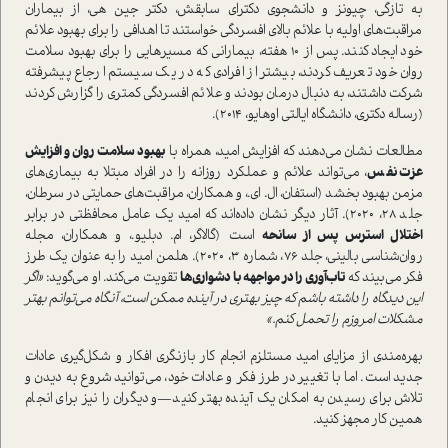
به تازگی، چیونز و دانشجوی دکترای سابقش، دکتر جین هی، از بیماران
مراقبت‌های اولیه با علائم بالای افسردگی خواستند تا اهدافی را برای بهبود علائم
خود ایجاد کنند. پس از 10 هفته، بیمارانی که مسیرهایی را برای بهبود سلامت
روان خود تعریف کردند، بیشتر از افرادی که در یک سیستم ارجاع پیشرفته
شرکت داشتند، به دنبال درمان بودند و علائم افسردگی کمتری را گزارش کردند
(رساله دکتری، دانشگاه ایالتی اوهایو، 2014).
مطالعات نشان می‌دهند که افزایش امید، همراه با
بهبود سلامت روان و افزایش
عزت نفس
، می‌تواند علائم و عملکرد روزانه را در افراد مبتلا به بیماری‌های
مزمن بهبود بخشد (استفان، ال. ای.، و همکاران، مراقبت‌های حمایتی در سرطان،
جلد 28، 2020). آثار دیگر نشان داده‌اند که امید یک عامل محافظتی در برابر
اختلال استرس پس از سانحه
است (گالاگر، ام. دبلیو.، و همکاران، مجله
روان‌شناسی بالینی، جلد 76، شماره 3، 2020). هلمن امید را به عنوان یک طرز
فکر می‌بیند که
تاب‌آوری را در مواجهه با دشواری‌ها
تقویت می‌کند. او می‌گوید:
«اگر
این دیدگاه را داشته باشم که چیز بهتری در آینده ممکن است، آنگاه می‌توانم بهتر
مشکلات امروزم را تحمل کنم.»
بهره‌مندی از مزایای امید مستلزم انجام کار بازنگری افکار و شکل‌گیری عادات
جدید است. اما با تغییر در طرز فکر و عادات خود، می‌توانید شروع به دیدن و
تلاش برای رسیدن به امکان یک آینده بهتر کنید—و دیگران را نیز برای انجام
همین کار مجهز کنید.