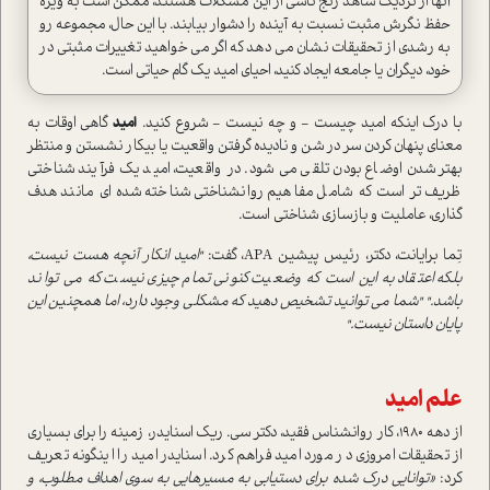
آنها از نزدیک شاهد رنج ناشی از این مشکلات هستند، ممکن است به ویژه
حفظ نگرش مثبت نسبت به آینده را دشوار بیابند. با این حال، مجموعه رو
به رشدی از تحقیقات نشان می دهد که اگر می خواهید تغییرات مثبتی در
خود، دیگران یا جامعه ایجاد کنید، احیای امید یک گام حیاتی است.
با درک اینکه امید چیست - و چه نیست - شروع کنید.
امید
گاهی اوقات به
معنای پنهان کردن سر در شن و نادیده گرفتن واقعیت یا بیکار نشستن و منتظر
بهتر شدن اوضاع بودن تلقی می شود. در واقعیت، امید یک فرآیند شناختی
ظریف تر است که شامل مفاهیم روانشناختی شناخته شده ای مانند هدف
گذاری، عاملیت و بازسازی شناختی
است.
تِما برایانت، دکتر، رئیس پیشین APA، گفت:
"امید انکار آنچه هست نیست،
بلکه اعتقاد به این است که وضعیت کنونی تمام چیزی نیست که می تواند
باشد." "شما می توانید تشخیص دهید که مشکلی وجود دارد، اما همچنین این
پایان داستان نیست."
علم امید
از دهه 1980، کار روانشناس فقید، دکتر سی. ریک اسنایدر، زمینه را برای بسیاری
از تحقیقات امروزی در مورد امید فراهم کرد. اسنایدر امید را اینگونه تعریف
کرد:
«توانایی درک شده برای دستیابی به مسیرهایی به سوی اهداف مطلوب، و