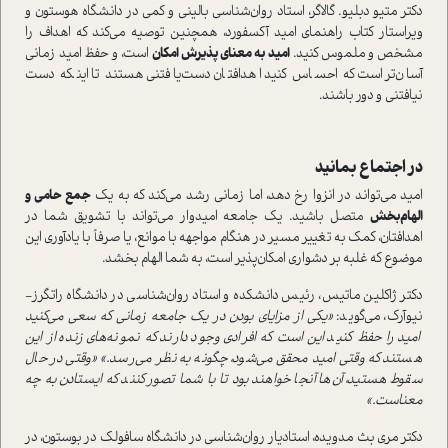
دکتر متیو دبلیو. گالاگر، استاد روان‌شناسی بالینی و کمی در دانشگاه هوستون و
ویراستار کتاب راهنمای امید آکسفورد، همچنین توصیه می‌کند که اهداف را
مشخص و ملموس کنید.
امید به معنای پذیرش امکان
است، و حفظ امید زمانی
آسان‌تر است که احساس کنید اهدافتان دست‌یافتنی هستند تا اینکه دست
نیافتنی و دور باشند.
در اجتماع بمانید
امید می‌تواند در انزوا رخ دهد، اما زمانی رشد می‌کند که به یک
جمع حامی و
الهام‌بخش
متصل باشید. یک جامعه امیدوار می‌تواند با تشویق شما در
اهدافتان، کمک به تغییر مسیر در هنگام مواجهه با موانع، یا صرفاً با یادآوری این
موضوع که غلبه بر دشواری امکان‌پذیر است، به شما الهام بخشد.
دکتر ژاکلین ماتیس، رئیس دانشکده و استاد روان‌شناسی در دانشگاه راتگرز-
نیوآرک، می‌گوید:
«یکی از مزایای بودن در یک جامعه زمانی که سعی می‌کنید
امید را حفظ کنید این است که افرادی وجود دارند که نمونه‌های زنده از این
هستند که وقتی امید محقق می‌شود، چگونه به نظر می‌رسد.» «وقتی در حال
سقوط هستید، آن‌ها آنجا خواهند بود تا با شما تصور کنند که ایستادن به چه
معناست.»
دکتر مری بث مدویده، استادیار روان‌شناسی در دانشگاه سافولک در بوستون، در