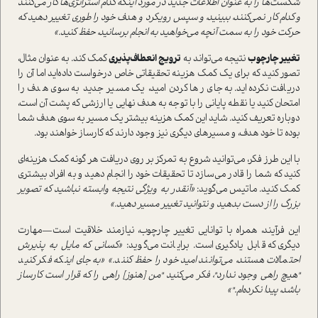
شکست‌ها را به عنوان اطلاعات جدید در مورد اینکه کدام استراتژی‌ها کار می‌کنند
و کدام کار نمی‌کنند، ببینید، و سپس رویکرد و هدف خود را طوری تغییر دهید که
حرکت خود را به سمت آنچه می‌خواهید به انجام برسانید، حفظ کنید.»
تغییر چارچوب
نتیجه می‌تواند به
ترویج انعطاف‌پذیری
کمک کند. به عنوان مثال،
تصور کنید که برای یک کمک هزینه تحقیقاتی خاص درخواست داده‌اید اما آن را
دریافت نکرده‌اید. به جای رها کردن امید، یک مسیر جدید به سوی هدف را
امتحان کنید یا نقطه پایانی را با توجه به هدف نهایی یا ارزشی که پشت آن است،
دوباره تعریف کنید. شاید این کمک هزینه بیشتر یک مسیر به سوی هدف شما
بوده تا خود هدف، و مسیرهای دیگری نیز وجود دارند که کارساز خواهند بود.
با این طرز فکر، می‌توانید شروع به تمرکز بر روی دریافت هر گونه کمک هزینه‌ای
کنید که شما را قادر می‌سازد تا تحقیقات خود را انجام دهید و به افراد بیشتری
کمک کنید. ماتیس می‌گوید:
«آنقدر به ویژگی نتیجه وابسته نباشید که تصویر
بزرگ را از دست بدهید و نتوانید تغییر مسیر دهید.»
این فرآیند، همراه با توانایی تغییر چارچوب، نیازمند خلاقیت است—مهارت
دیگری که قابل یادگیری است. برایانت می‌گوید:
«کسانی که مایل به پذیرش
احتمالات هستند، می‌توانند امید خود را حفظ کنند.» «به جای اینکه فکر کنید
"هیچ راهی وجود ندارد"، فکر می‌کنید "من [هنوز] راهی را که قرار است کارساز
باشد، پیدا نکرده‌ام."»