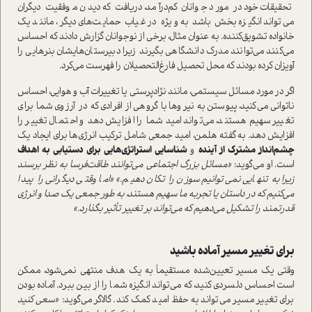
تحقیقات خود در مورد جوانان کم‌درآمد، دریافت که دیدن موفقیت دیگران
می‌تواند انگیزه بخش باشد به ویژه در غیاب حمایت‌های دیگر، مانند یک
خانواده تشویق‌کننده. به عنوان مثال، برخی از نوجوانان گزارش دادند که احساس
می‌کنند می‌توانند مدرک دانشگاهی بگیرند زیرا دبیرستان‌هایشان بنرهایی را
آویزان کرده بودند که محل تحصیل فارغ‌التحصیلان را فهرست می‌کرد.
اگر در مورد مسائل سیستمی، مانند نژادپرستی یا تغییرات آب و هوایی، احساس
ناتوانی می‌کنید، پیوستن به نیروها با گروهی از افرادی که در آرزوی شما برای
تغییر سهیم هستند، می‌تواند امید شما را افزایش دهد و احتمال تغییر را
افزایش دهد. به گفته هلمن، امید جمعی شامل ترکیب انرژی‌ها برای ایجاد یک
چشم‌انداز مشترک از آینده
و
شناسایی استراتژی‌هایی برای دستیابی به اهداف
است. او می‌گوید:
«مسائل بزرگ اجتماعی می‌توانند طاقت‌فرسا به نظر برسند
زیرا به تنهایی نمی‌توانیم سوزن را تکان دهیم.» «اما وقتی دیگرانی را پیدا
می‌کنیم که در داستان یا تجربه ما سهیم هستند، به طور جمعی یک صدا و انرژی
قدرتمند را تشکیل می‌دهیم که می‌تواند بر تغییر تأثیر بگذارد.»
برای تغییر مسیر آماده باشید
وقتی یک مسیر تعیین‌شده مستقیماً به یک هدف منتهی نمی‌شود، ممکن
است احساس دلسردی کنید، که می‌تواند انگیزه شما را از بین ببرد. آماده بودن
برای تغییر مسیر می‌تواند به حفظ امید کمک کند. گالاگر می‌گوید:
«سعی کنید