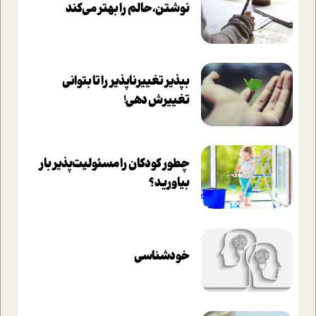
نوشتن، حالم را بهتر می‌کند
بپذير تغييرناپذير را تا بتواني
تغييرش دهي!‏
چطور کودکان را مسئولیت‌پذیر بار
بیاورید؟
خودشناسی