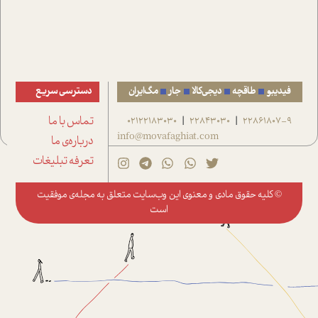
فیدیبو
طاقچه
دیجی‌کالا
جار
مگ‌ایران
دسترسی سریع
22861807-9
22843030
02122183030
تماس با ما
|
|
info@movafaghiat.com
درباره‌ی ما
تعرفه تبلیغات
© کلیه حقوق مادی و معنوی این وب‌سایت متعلق به
مجله‌ی موفقیت
است