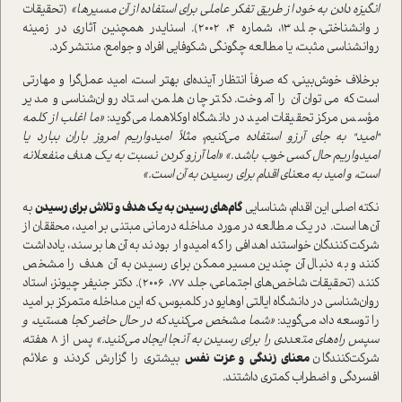
انگیزه دادن به خود از طریق تفکر عاملی برای استفاده از آن مسیرها»
(تحقیقات
روانشناختی، جلد 13، شماره 4، 2002). اسنایدر همچنین آثاری در زمینه
روانشناسی مثبت، یا مطالعه چگونگی شکوفایی افراد و جوامع، منتشر کرد.
برخلاف خوش‌بینی، که صرفاً انتظار آینده‌ای بهتر است، امید عمل‌گرا و مهارتی
است که می‌توان آن را آموخت. دکتر چان هلمن، استاد روان‌شناسی و مدیر
مؤسس مرکز تحقیقات امید در دانشگاه اوکلاهما، می‌گوید:
«ما اغلب از کلمه
"امید" به جای آرزو استفاده می‌کنیم، مثلاً امیدواریم امروز باران ببارد یا
امیدواریم حال کسی خوب باشد.» «اما آرزو کردن نسبت به یک هدف منفعلانه
است، و امید به معنای اقدام برای رسیدن به آن است.»
نکته اصلی این اقدام، شناسایی
گام‌های رسیدن به یک هدف و تلاش برای رسیدن
به
آن‌ها است. در یک مطالعه در مورد مداخله درمانی مبتنی بر امید، محققان از
شرکت‌کنندگان خواستند اهدافی را که امیدوار بودند به آن‌ها برسند، یادداشت
کنند و به دنبال آن چندین مسیر ممکن برای رسیدن به آن هدف را مشخص
کنند (تحقیقات شاخص‌های اجتماعی، جلد 77، 2006). دکتر جنیفر چیونز، استاد
روان‌شناسی در دانشگاه ایالتی اوهایو در کلمبوس، که این مداخله متمرکز بر امید
را توسعه داد، می‌گوید:
«شما مشخص می‌کنید که در حال حاضر کجا هستید، و
سپس راه‌های متعددی را برای رسیدن به آنجا ایجاد می‌کنید.»
پس از 8 هفته،
شرکت‌کنندگان
معنای زندگی و عزت نفس
بیشتری را گزارش کردند و علائم
افسردگی و اضطراب کمتری داشتند.