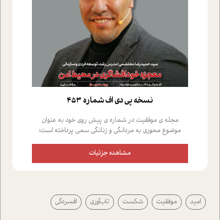
نسخه پي دي اف شماره 453
مجله ی موفقیت در شماره ی پیش روی خود به عنوان
موضوع محوری به مردانگی و زنانگی سمی پرداخته است؛
علاوه بر این که؛ گفت و گویی اختصاصی داشته ایم با فردین
علیخواه، جامعه شناس در بخش های مختلف تلاش کرده ایم
مشاهده جزئیات
از دریچه های گوناگون به این موضوع مهم بپردازیم.فصل
ایستگاه؛ شما را با دیدگاه های روانشناسان و کارشناسان
پیرامون موضوع مردانگی و زنانگی سمی و نیز چالش های
پیرامون آن آشنا می کند.در بخش دو فنجان داغ به سراغ افرادی
امید
موفقیت
شکست
تاب‌آوری
افسردگی
رفته ایم که موفقیت را در عمل به اثبات رسانده اند؛ سید
حمیدرضا محتشمی که بیست و پنجمین سال فعالیت حرفه