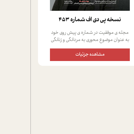
نسخه پي دي اف شماره 453
مجله ی موفقیت در شماره ی پیش روی خود
به عنوان موضوع محوری به مردانگی و زنانگی
سمی پرداخته است؛ علاوه بر این که؛ گفت و
گویی اختصاصی داشته ایم با فردین علیخواه،
مشاهده جزئیات
جامعه شناس در بخش های مختلف تلاش
کرده ایم از دریچه های گوناگون به این موضوع
مهم بپردازیم.فصل ایستگاه؛ شما را با دیدگاه
های روانشناسان و کارشناسان پیرامون
موضوع مردانگی و زنانگی سمی و نیز چالش
های پیرامون آن آشنا می کند.در بخش دو
فنجان داغ به سراغ افرادی رفته ایم که
موفقیت را در عمل به اثبات رسانده اند؛ سید
حمیدرضا محتشمی که بیست و پنجمین
سال فعالیت حرفه ای خود را در حوزه ی
کوچینگ، توسعه ی فردی و رهبری پشت سر