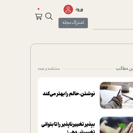
0
ورود
اشتراک مجله
ن مطالب
مشاهده ی همه
نوشتن، حالم را بهتر می‌کند
بپذير تغييرناپذير را تا بتواني
تغييرش دهي!‏