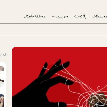
حصولات
پادکست
سررسید
مسابقه داستان
سررسید 1403
سفارش شرکتی سررسید 1403
پکيج نوروزي موفقيت
آخری
تقویم رومیزی
تقویم دیواری