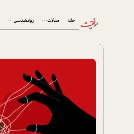
خانه
مقالات
روانشناسی
م
آخرین مقالات
تست روان‌شناسی
مهمان خانه
کوکولوژی
پرونده ویژه
زندگی
نوجوان
کار
پلاس