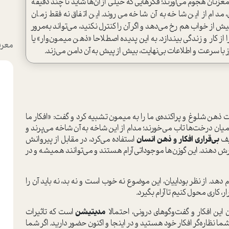
غزتان هجوم می‌آورند؛ فکرهایی که خیلی از آن‌ها شاید تا چند دقیقه
دام از این شاخه به آن شاخه می‌روند. این اتفاق نه‌فقط زمان
از خواب هم رخ می‌دهد و اگر آن را کنترل نکنید، می‌تواند به‌مرور
ز کار و زندگی بیندازد. به این پدیده اصطلاحا «ذهن میمون‌وار» یا
معرف
 با سرعت و اطلاعات بی‌نهایت، بیش از پیش به آن دامن می‌زند.
هن شلوغ و پراکنده‌ی‌ ما را به میمون تشبیه کرد و گفت: «افکار ما
یان درخت‌ها تاب می‌خورند؛ مدام از این شاخه به آن شاخه می‌پرند و
صیف
بی‌قراری افکار و ذهن انسان‌
استفاده می‌کرد، در مقابل از پیروانش
 دهند. این گوزن‌ها موجوداتی آرام هستند و می‌توانند همیشه و در
 دهد. از نظر بوداییان، این موضوع نه خوب است و نه بد، نه باید آن را
، کاری محول کنیم تا آرام بگیرد.
ین افکار و گفت‌وگوهای درونی، احتمالا
مدیتیشن
است که تاثیرات
نظاره‌‌گر افکار خود هستید و در اینجا و اکنون حضور دارید. اگر شما