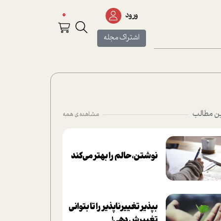
0
ورود
اشتراک مجله
ن مطالب
مشاهده ی همه
نوشتن، حالم را بهتر می‌کند
بپذير تغييرناپذير را تا بتواني
تغييرش دهي!‏