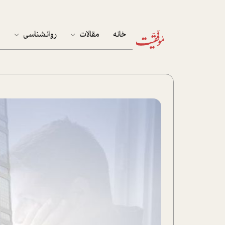
خانه
مقالات
روانشناسی
م
آخرین مقالات
تست روان‌شناسی
مهمان خانه
کوکولوژی
پرونده ویژه
زندگی
نوجوان
کار
پلاس