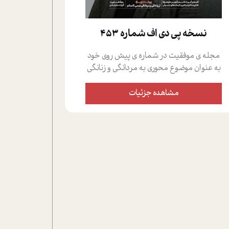
نسخه پي دي اف شماره 453
مجله ی موفقیت در شماره ی پیش روی خود
به عنوان موضوع محوری به مردانگی و زنانگی
سمی پرداخته است؛ علاوه بر این که؛ گفت و
گویی اختصاصی داشته ایم با فردین علیخواه،
مشاهده جزئیات
جامعه شناس در بخش های مختلف تلاش
کرده ایم از دریچه های گوناگون به این موضوع
مهم بپردازیم.فصل ایستگاه؛ شما را با دیدگاه
های روانشناسان و کارشناسان پیرامون
موضوع مردانگی و زنانگی سمی و نیز چالش
های پیرامون آن آشنا می کند.در بخش دو
فنجان داغ به سراغ افرادی رفته ایم که
موفقیت را در عمل به اثبات رسانده اند؛ سید
حمیدرضا محتشمی که بیست و پنجمین
سال فعالیت حرفه ای خود را در حوزه ی
کوچینگ، توسعه ی فردی و رهبری پشت سر