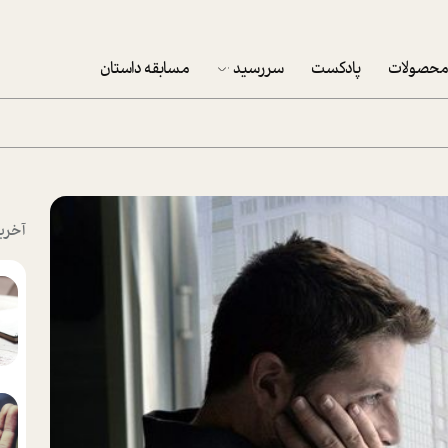
حصولات
پادکست
سررسید
مسابقه داستان
سررسید 1403
سفارش شرکتی سررسید 1403
پکيج نوروزي موفقيت
آخری
تقویم رومیزی
تقویم دیواری