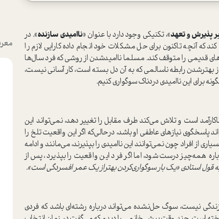
ر پذیرش و تعهد
»، تکنیکی وجود دارد با عنوان «
ناامیدی سازنده
». در
معرف
کند که آنچه تاکنون برای حل مشکلات خود انجام داده کارایی لازم را
های قدیمی را متوقف کند. مسلما ناامیدشدن از روشی که فرد سال‌ها
 از بهترشدن رابطه ناسالمی که به آن دل بسته است، کار آسانی نیست،
ونه برای این ناامیدی دردناک سوگواری کنیم.
اکارآمد است و تلاش می‌کند طرف مقابل را تغییر دهد، نمی‌تواند این
د پاسخگوی نیاز‌های عاطفی او باشد، درحالی‌که اگر این واقعیت تلخ را
ی از افراد چون نمی‌توانند این ناامیدی را بپذیرند، می‌مانند و ادامه
ره همه‌چیز درست شود، اما اگر فرد این واقعیت را بپذیرد، پس از
 به قول استادی «یک بار سوگواری‌کردن بهتراز یک عمر افسردگی است».
دگی نیست، سوگ حل‌نشده می‌تواند درباره رشته‌ای باشد که فردی
داخته است. چند وقت پیش خانمی را دیدم که می‌گفت در زمان انتخاب