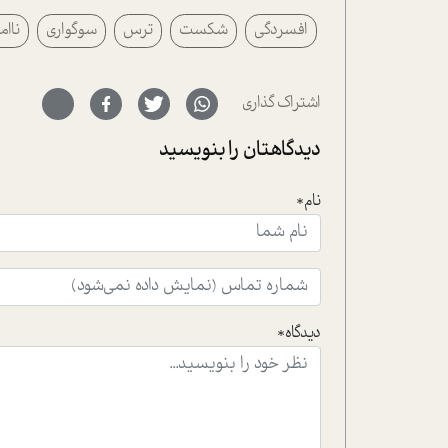
افسردگی
شکست
ترس
سوگواری
ناام
اشتراک گذاری
دیدگاهتان را بنویسید
نام*
دیدگاه*