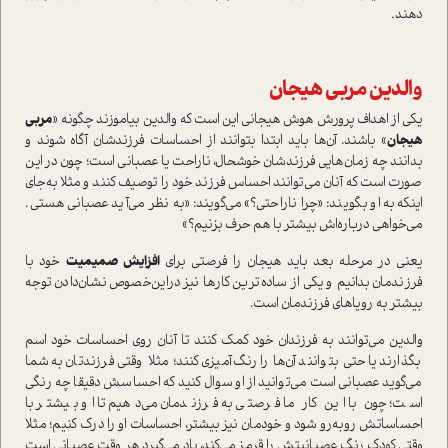
دهند‌.
والدين مربي هيجان
يكي از اهداف پرورش هوش هيجاني اين است كه والدين بياموزند چگونه «
مربي
هيجان
» باشند. آن‌ها‌ بايد ابتدا بتوانند از احساسات فرزندشان آگاه شوند و
بدانند چه زمان‌هايي فرزندشان خوشحال، ناراحت یا عصباني است‌؛ چون در این
صورت است که آنان می‌توانند احساس فرزند خود را توصيف كنند و مثلا به‌جای
اینکه به او بگویند: «چرا ناراحتي؟» می‌گویند: «به نظر مي‌آيد‌ عصباني هستي.
مي‌خواهي درباره‌اش بيشتر با هم حرف بزنيم؟»
يعني در مرحله بعد بايد هيجان را فرصتي براي
افزايش صميميت
خود با
فرزندمان‌ بدانیم ‌و يكي از ساده‌ترين كار‌ها نيز دراين‌خصوص نشان‌دادن توجه
بیشتر به رویاهای فرزندمان است.
والدين مي‌توانند به فرزندان خود كمك كنند تا آنان روي احساسات خود اسم
بگذارند يا حتي بتوانند آن‌ها را رنگ‌آميزي كنند؛ ‌مثلا وقتي فرزندتان به شما
مي‌گويد عصباني است مي‌توانيد از او سوال كنيد كه احساسش دقيقا چه رنگي
است‌؛ چون با این کار ما فرصتي به فرزندمان می‌دهيم تا او بيشتر با
احساساتش روبه‌رو شود و‌ خودمان نيز بيشتر، احساسات او را درك كنيم؛ مثلا
وقتي‌ كودك رنگ عصبانيتش را قرمز مي‌كند، ياد مي‌گيرد هر وقت عصباني است