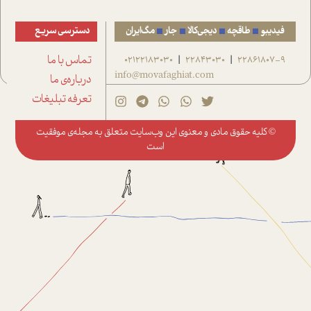
فیدیبو
طاقچه
دیجی‌کالا
جار
مگ‌ایران
دسترسی سریع
22861807-9
22843030
02122183030
تماس با ما
|
|
info@movafaghiat.com
درباره‌ی ما
تعرفه تبلیغات
© کلیه حقوق مادی و معنوی این وب‌سایت متعلق به
مجله‌ی موفقیت
است