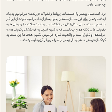
چه حسي دارد‌.
براي آشناشدن بيشتر با احساسات‌، روياها و تخيلات فرزندمان مي‌توانيم به‌جاي
اينكه خودمان‌ براي فرزندانمان‌ داستان بخوانيم، از آن‌ها بخواهيم خودشان اين كار
را انجام بدهند؛ برای مثال آنان مي‌توانند از روياها، تخيلات و آرزوهاي خود
بگويند، ولي نكته مهم اين است كه والدين نبايد به كودكشان بگويند همه
حرف‌های او تخيل است و واقعيت ندارد‌. فراموش نكنيم‌ هدف ما اين است به
كودكمان فرصتي بدهيم تا او زماني را صرف‌ رويا و آرزوهاي خود بكند‌.