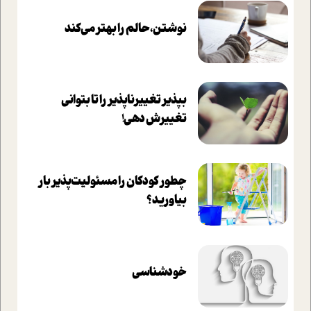
نوشتن، حالم را بهتر می‌کند
بپذير تغييرناپذير را تا بتواني
تغييرش دهي!‏
چطور کودکان را مسئولیت‌پذیر بار
بیاورید؟
خودشناسی