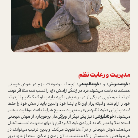
مديريت و رعايت نظم
«
خودمديريتي
» و «
خودنظم‌دهي
» ازجمله موضوعات‌ مهم در هوش هيجاني
هستند ‌كه باعث مي‌شوند فرد در زندگی آرامش لازم را کسب کند؛ ‌مثلا اگر كودك
نتواند نمره خوبي در يكي از درس‌هايش بگيرد، بايد به او كمك كنيم تا بتواند
خود را آرام كند، و البته برای این کار، ابتدا خود والدين بايد آرامش خود را حفظ
کنند؛ بنابراین «خود نظم‌دهي» و مديريت صحيح شرايط باعث‌ موفقيت بيشتر
مي‌شود‌. «
خودانگيزشي
» نيز يكي دیگر از ويژگي‌هاي برخورداری از هوش هيجاني
است؛ مثلا والديني كه به فرزندان خود انگيزه لازم را براي مديريت احساساتشان
مي‌دهند، هوش هيجاني را در آن‌ها تقویت می‌کنند و بدين ترتيب مي‌توانند در
هر موقعيتي احساساتي را كه متناسب با آن‌ زمان و مكان است، از خو‌د بروز