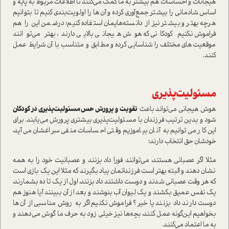
هيجانات و احساسات هم بيشتر به ما كمك مي‌كنند‌ تا اطلاعات مربوط به پايه و
اساس شادماني را‌ بيشتر جمع‌آوري کرده و آن‌ها را اولويت‌بندي كنيم تا بتوانيم
هرچه بهتر و بيشتر‌ نيز از دانسته‌هایمان استفاده كنيم‌؛ درضمن این را هم
فراموش نکنیم كودكاني که هوش هيجاني بالایی دارند، بهتر مي‌توانند
موقعيت‌هاي مختلف را شناسايي کرده و مطابق‌ و متناسب با آن شرايط عمل
كنند‌.
مسئوليت‌پذيري
هوش هيجاني‌ مي‌تواند باعث‌ ‌
تقويت و پرورش‌ حس‌ مسئوليت‌پذيري‌ در كودكان‌
شود‌ و بدین ترتیب فرزندان با مسئوليت‌پذيري بيشتری پرورش می‌یابند. براي
اين كار مي‌توانيم به آنان بياموزيم وقتي احساسات منفي سراغشان مي‌آيد‌،
خودشان‌ حق انتخاب دارند؛
مثلا اگر عصباني هستند، مي‌توانند فورا‌ داد بزنند‌ و عصبانيت خود را به همه
نشان دهند‌ و البته بهتر است فرزندانمان یباد بگیرند که‌ مثلا اين‌ يك بازي‌ است
كه هر وقت عصباني شدند‌ و دوست داشتند‌ داد بزنند‌، اول ‌از يك تا ده بشمارند‌،
يك نفس عميق بكشند و يك ليوان آب بنوشند و بعد از آن‌ ببينند آيا هنوز هم
دوست دارند داد بزنند یا خیر‌؟ فراموش نكنيم اگر به روش مناسبي از آن‌ها
بخواهيم اين‌گونه عمل كنند، بچه‌‌ها‌ نيز خيلي زود به حرف ما گوش مي‌دهند و
به ما اعتماد مي‌كنند‌.