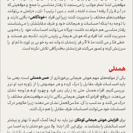
موقعيتي ابتدا تمام‌ جوانب را مي‌سنجد تا رفتار متناسبي با جمع ‌و موقعيتي كه
در آن قرار گرفته است، داشته باشد. بدين ترتيب آنان به‌راحتي‌ مي‌توانند
موقعيت‌هاي مختلف را مديريت ‌كنند؛ زيرا این افراد «
خودآگاهي
» بالايي دارند و
با توجه به اينكه احساسات و هيجانات خود‌ و طرف مقابلشان را مي‌شناسند،
رفتار مناسبي‌ هم خواهند داشت؛ چراکه مي‌توانند احساسات خود را به‌خوبي
مديريت كنند، ‌اما افرادي كه هوش هيجاني پاييني دارند، تك‌بعدي‌ هستند‌ و
خطي فكر مي‌كنند؛ مثلا اگر فرزندشان نتواند نمره خوبي بياورد، دائم او را
سرزنش کرده و تصور مي‌كنند فرزندشان به‌قدرکافی تلاش نکرده است.
همدلي
يكي از مولفه‌هاي مهم هوش هيجاني برخوردار‌ی از
حس همدلي
است؛ ‌يعني ما
باید احساسات طرف مقابل را درك كرده و هر موضوعي را از زاويه ديد او ‌نيز
بررسي‌ كنيم. افراد همدل حتي به زبان بدن فرد‌ و چهره او هم توجه نشان
مي‌دهند‌. در‌واقع افرادي كه هوش هيجاني بالايي دارند، موقعيت‌هاي مختلف را
درك مي‌كنند و مناسب با آن، عكس‌العمل نشان مي‌دهند‌؛ زيرا علاوه‌بر درك
احساسات خود مي‌توانند احساسات طرف مقابل را هم درك كنند‌.
براي
افزايش هوش هيجاني كودكان‌
نيز بايد به آن‌ها كمك كنيم تا‌ بهتر و بيشتر
احساساتشان را بشناسند. براي‌ اين كار ابتدا والدين خودشان بايد احساس‌
همدلانه‌اي‌ با فرزندانشان داشته باشند و به آن‌ها اجازه دهند احساساتشان را