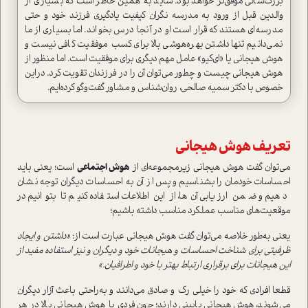
بزرگ‌سالي موفق‌تر خواهد بود. شايد به همين خاطر است كه بسياري‌ از
والدين قبل از ورود به‌ مدرسه ‌نگران كيفيت يادگيري فرزند خود و‌ حتي
مدرسه‌اي هستند‌ كه قرار است او در آنجا درس بخواند‌. اما بسياري از ما
نمي‌دانيم تنها داشتن بهره‌هوشي بالا براي كسب موفقيت كافي نيست و
هوش هيجاني يا «اي‌كيو» عامل مهم دیگری برای موفقیت است. اما منظور از
هوش هيجاني چيست و چطور مي‌توان آن را در فرزندان تقويت كرد‌. در‌اين
خصوص با دكتر سميه صالحي‌، روان‌شناس و مشاور گفت‌و‌گو كرده‌ايم‌.
تعريف هوش هيجاني
می‌توان گفت هوش هيجاني زيرمجموعه‌اي از
هوش اجتماعي
است‌؛ یعنی باید
احساسات خودمان را بشناسيم و پس از آن به احساسات ديگران توجه نشان
دهيم و ضمن ارزیابی آن‌ها، از اين اطلاعات استفاده كنيم تا بتوانيم در
موقعيت‌هاي مناسب عملكرد مناسب داشته باشيم‌؛
یعنی به‌طور خلاصه‌ مي‌توان گفت هوش هيجانی عبارت است از:
«داشتن و ایجاد
ظرفیتی براي شناخت احساسات و هيجانات خود و ديگران و نیز استفاده مفید از
اين هيجانات براي برقراري ارتباط بهتر با خود و اطرافیان.»
قطعا افرادي كه خود را خيلي رك و صادق مي‌دانند و به‌راحتي باعث آزار ديگران
مي‌شوند‌، هوش هيجاني پاييني دارند؛ چون فردي‌ با هوش هيجاني بالا در هر