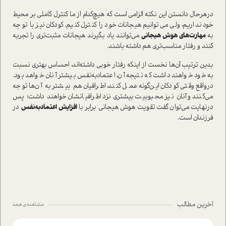
درهرحال دانستن این نکته الزامی است که هيچ‌كدام از ما كنترل ‌كاملي بر محيط
خود نداريم، ولي مي‌توانيم هيجانات خود را كنترل كنيم‌. كودكان‌ نيز با توجه
به
مهارت‌هاي‌ هوش هيجاني
مي‌توانند ياد بگيرند هيجانات مثبت‌تري را تجربه
كنند‌ و رفتار مناسب‌تري‌ هم داشته باشند‌.
بدين ترتيب‌ آن‌ها نخست‌ از اينكه رفتار خوبي داشته‌اند، ‌احساس بهتري‌ نسبت
به خود خواهند داشت‌ که نتیجه آن، اعتمادبه‌نفس بيشتر آنان خواهد بود‌.‌
درواقع وقتي كودكان اين‌گونه عمل كنند، اطرافيان هم بيشتر به ‌آن‌ها توجه
مي‌كنند و آنان نیز محبوبيت بيشتري نزد اطرافیانشان خواهند داشت؛ پس
درنهایت می‌توان گفت تقویت هوش هيجاني برابر با
افزايش اعتماد‌به‌نفس
در
فرزندان است.
آخرین مطالب
مشاهده ی همه