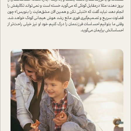
بروز دهند؛ مثلا درمقابل كودكي كه مي‌گويد خسته است و نمي‌تواند تكاليفش را
انجام دهد، نبايد گفت که «تنبلي نكن‌ و همين الان مشق‌هایت را بنويس!» چون
قضاوت سریع و تصمیم‌گیری فوری مانع رشد هوش هیجانی کودک خواهد شد.
وقتي ما‌ بتوانيم احساسات فرزند‌مان‌ را درك كنيم، خود او‌ نيز خيلي راحت‌تر از
احساساتش برايمان مي‌گويد.