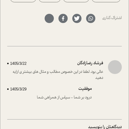
حمیدرضا محتشمی که بیست و پنجمین سال فعالیت حرفه
ای خود را در حوزه ی کوچینگ، توسعه ی فردی و رهبری پشت
سر نهاده است و نیز کرامت عزیز زاده؛ سفیر صلح و دوستی که
اشتراک گذاری
با رکاب زدن در بیش از هفتاد کشور و کاشتن درخت، به نماد
حمایت از محیط زیست و منابع طبیعی تبدیل گشته
است.فصل روایت اجنبی ها در این شماره به دو موضوع
جذاب پرداخته است که عبارتند از جنبش آهستگی و نیز مقاله
ای که به زندگی شگفت انگیز جین گودال و تاثیرات کاوش های
ایشان در حوزه ی شامپانزه ها بر زندگی امروزی ما نگاهی
افکنده است.فصل اتاق 333 شما را پای صحبت یک تجربه ی
فرشاد رضازادگان
1405/3/22
واقعی در ارتباط با اختلال شخصیت اسکزوئید و مشکلات و نیز
راهکارهای حل آن قرار می دهد که در اتاق درمان اتفاق افتاده
عالی بود. لطفا در این خصوص مطالب و مثال های بیشتر ی ارایه
است.در فصل پایانی زیر ذره بین نیز همکاران ما تلاش کرده
دهید
اند تا در کنار مطالب سرگرمی و انگیزشی، شما را با بهترین و
موفقیت
موثرترین راهکارهای استفاده از هوش مصنوعی در حوزه های
1405/3/29
مختلف کسب و کار آشنا کنند.
درود بر شما - سپاس از همراهی شما
دیدگاهتان را بنویسید