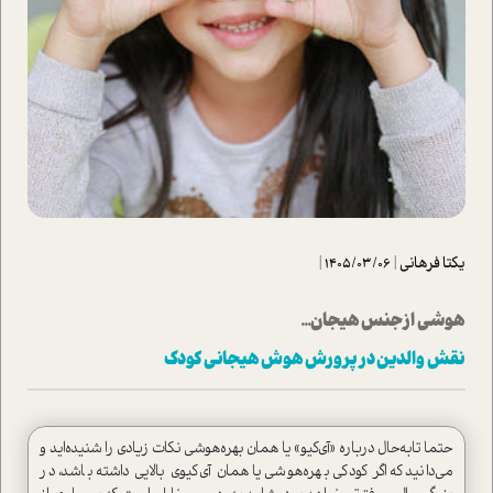
یکتا فرهانی
|
1405/03/06
|
هوشي از جنس هيجان...
نقش والدين در پرورش هوش هيجاني کودک
حتما تابه‌حال درباره «آي‌كيو»‌ يا همان بهره‌هوشي نکات زيادي را شنیده‌اید و
مي‌دانيد ‌كه اگر كودكي بهره‌هوشي يا همان آي‌كيوي بالايي داشته باشد، در