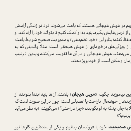
هم در هوش هيجاني هستند ‌كه باعث مي‌شوند فرد در زندگی آرامش
 از درس‌هايش بگيرد، بايد به او كمك كنيم تا بتواند خود را آرام كند، و
 را حفظ کنند؛ بنابراین «خود نظم‌دهي» و مديريت صحيح شرايط باعث‌
 از ويژگي‌هاي برخورداری از هوش هيجاني است؛ مثلا والديني كه به
 مي‌دهند، هوش هيجاني را در آن‌ها تقویت می‌کنند و بدين ترتيب
ان و مكان است، از خو‌د بروز دهند‌.
 بياموزند چگونه «
مربي هيجان
» باشند. آن‌ها‌ بايد ابتدا بتوانند از
رزندشان خوشحال، ناراحت یا عصباني است‌؛ چون در این صورت است که
‌جای اینکه به او بگویند: «چرا ناراحتي؟» می‌گویند: «به نظر مي‌آيد‌
بزنيم؟»
يش صميميت
خود با فرزندمان‌ بدانیم ‌و يكي از ساده‌ترين كار‌ها نيز