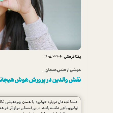
تحلیل فیلم
شیوانا
داستان
یکتا فرهانی
|
1405/03/06
|
هوشي از جنس هيجان...
نقش والدين در پرورش هوش هيجان
حتما تابه‌حال درباره «آي‌كيو»‌ يا همان بهره‌هوشي نکا
آي‌كيوي بالايي داشته باشد، در بزرگ‌سالي موفق‌تر خواهد