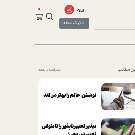
0
ورود
اشتراک مجله
ن مطالب
مشاهده ی همه
نوشتن، حالم را بهتر می‌کند
بپذير تغييرناپذير را تا بتواني
تغييرش دهي!‏