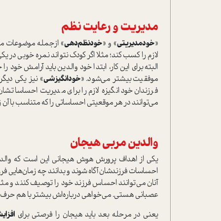
مديريت و رعايت نظم
«
خودمديريتي
» و «
خودنظم‌دهي
» ازجمله موضوعات‌ م
لازم را کسب کند؛ ‌مثلا اگر كودك نتواند نمره خوبي در يكي
البته برای این کار، ابتدا خود والدين بايد آرامش خود
موفقيت بيشتر مي‌شود‌. «
خودانگيزشي
» نيز يكي دیگر
فرزندان خود انگيزه لازم را براي مديريت احساساتشان
مي‌توانند در هر موقعيتي احساساتي را كه متناسب با آن‌ زم
والدين مربي هيجان
يكي از اهداف پرورش هوش هيجاني اين است كه والدين
احساسات فرزندشان آگاه شوند و بدانند چه زمان‌هايي ف
آنان می‌توانند احساس فرزند خود را توصيف كنند و مثلا به
عصباني هستي. مي‌خواهي درباره‌اش بيشتر با هم حرف 
يعني در مرحله بعد بايد هيجان را فرصتي براي
افزا