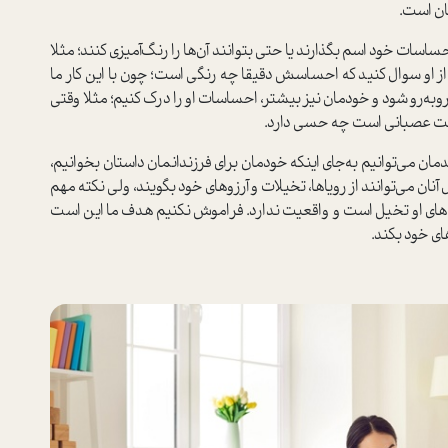
ان است.
ساسات خود اسم بگذارند يا حتي بتوانند آن‌ها را رنگ‌آميزي كنند؛ ‌مثلا
ز او سوال كنيد كه احساسش دقيقا چه رنگي است‌؛ چون با این کار ما
ه‌رو شود و‌ خودمان نيز بيشتر، احساسات او را درك كنيم؛ مثلا وقتي‌
وقت عصباني است چه حسي دارد‌.
ان مي‌توانيم به‌جاي اينكه خودمان‌ براي فرزندانمان‌ داستان بخوانيم،
ل آنان مي‌توانند از روياها، تخيلات و آرزوهاي خود بگويند، ولي نكته مهم
های او تخيل است و واقعيت ندارد‌. فراموش نكنيم‌ هدف ما اين است
اي خود بكند‌.