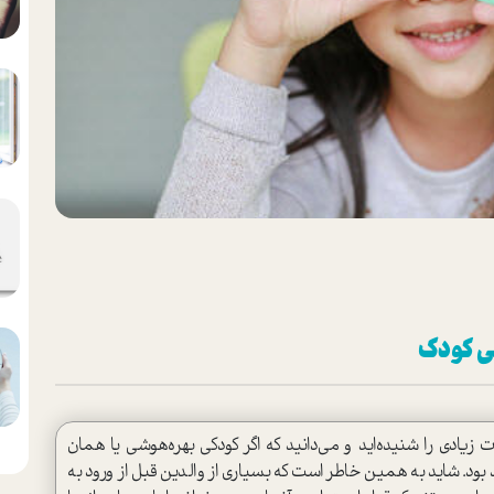
ي کودک
ت زيادي را شنیده‌اید و مي‌دانيد ‌كه اگر كودكي بهره‌هوشي يا همان
 بود. شايد به همين خاطر است كه بسياري‌ از والدين قبل از ورود به‌