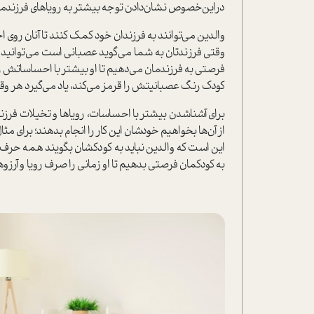
دراين‌خصوص نشان‌دادن توجه بیشتر به رویاهای فرزندم
والدين مي‌توانند به فرزندان خود كمك كنند تا آنان روي اح
وقتي فرزندتان به شما مي‌گويد عصباني است مي‌توانيد ا
فرصتي به فرزندمان می‌دهيم تا او بيشتر با احساساتش روب
كودك رنگ عصبانيتش را قرمز مي‌كند، ياد مي‌گيرد هر 
براي آشناشدن بيشتر با احساسات‌، روياها و تخيلات فرزندم
از آن‌ها بخواهيم خودشان اين كار را انجام بدهند؛ برای مثا
اين است كه والدين نبايد به كودكشان بگويند همه حرف‌
به كودكمان فرصتي بدهيم تا او زماني را صرف‌ رويا و آرزوه