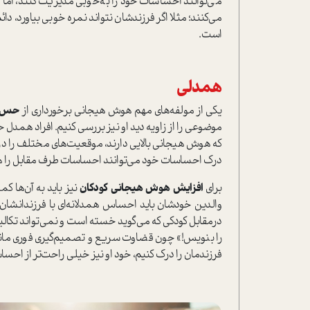
مي‌توانند احساسات خود را به‌خوبي مديريت كنند، ‌اما
مي‌كنند؛ مثلا اگر فرزندشان نتواند نمره خوبي بياورد، دا
است.
همدلي
يكي از مولفه‌هاي مهم هوش هيجاني برخوردار‌ی از
حس ه
موضوعي را از زاويه ديد او ‌نيز بررسي‌ كنيم. افراد همدل 
كه هوش هيجاني بالايي دارند، موقعيت‌هاي مختلف را درك
درك احساسات خود مي‌توانند احساسات طرف مقابل را هم
براي
افزايش هوش هيجاني كودكان‌
نيز بايد به آن‌ها كم
والدين خودشان بايد احساس‌ همدلانه‌اي‌ با فرزندانشان 
درمقابل كودكي كه مي‌گويد خسته است و نمي‌تواند تكالي
را بنويس!» چون قضاوت سریع و تصمیم‌گیری فوری مان
فرزند‌مان‌ را درك كنيم، خود او‌ نيز خيلي راحت‌تر از احس