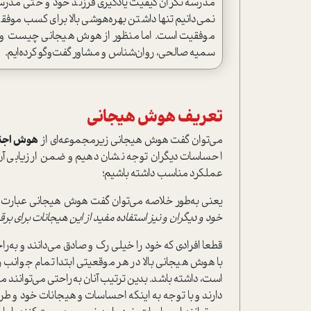
مدرسه ‌نگران كيفيت يادگيري فرزند خود و‌ حتي مدرسه‌
نمي‌دانيم تنها داشتن بهره‌هوشي بالا براي كسب موف
موفقیت است. اما منظور از هوش هيجاني چيست و چطور
سميه صالحي‌، روان‌شناس و مشاور گفت‌و‌گو كرده‌ايم‌.
تعريف هوش هيجاني
می‌توان گفت هوش هيجاني زيرمجموعه‌اي از
هوش اجت
احساسات ديگران توجه نشان دهيم و ضمن ارزیابی آن‌ها
عملكرد مناسب داشته باشيم‌؛
یعنی به‌طور خلاصه‌ مي‌توان گفت هوش هيجانی عبارت 
خود و ديگران و نیز استفاده مفید از اين هيجانات براي برقرا
قطعا افرادي كه خود را خيلي رك و صادق مي‌دانند و به‌را
با هوش هيجاني بالا در هر موقعيتي ابتدا تمام‌ جوانب ر
است، داشته باشد. بدين ترتيب آنان به‌راحتي‌ مي‌توانند م
دارند و با توجه به اينكه احساسات و هيجانات خود‌ و ط