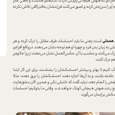
 افرادي كه هوش هيجاني پاييني دارند، تك‌بعدي‌ هستند‌ و خطي فكر
ئم او را سرزنش کرده و تصور مي‌كنند فرزندشان به‌قدرکافی تلاش نکرده
مدلي
است؛ ‌يعني ما باید احساسات طرف مقابل را درك كرده و هر
حتي به زبان بدن فرد‌ و چهره او هم توجه نشان مي‌دهند‌. در‌واقع افرادي
 مي‌كنند و مناسب با آن، عكس‌العمل نشان مي‌دهند‌؛ زيرا علاوه‌بر
 درك كنند‌.
ك كنيم تا‌ بهتر و بيشتر احساساتشان را بشناسند. براي‌ اين كار ابتدا
داشته باشند و به آن‌ها اجازه دهند احساساتشان را بروز دهند؛ مثلا
فش را انجام دهد، نبايد گفت که «تنبلي نكن‌ و همين الان مشق‌هایت
ع رشد هوش هیجانی کودک خواهد شد. وقتي ما‌ بتوانيم احساسات
اساتش برايمان مي‌گويد.