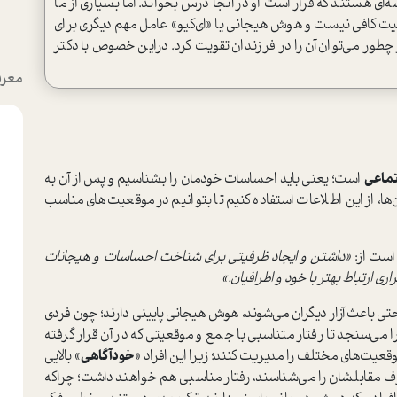
اي هستند‌ كه قرار است او در آنجا درس بخواند‌. اما بسياري از ما
قيت كافي نيست و هوش هيجاني يا «اي‌كيو» عامل مهم دیگری برای
 مي‌توان آن را در فرزندان تقويت كرد‌. در‌اين خصوص با دكتر
معرف
ماعي
است‌؛ یعنی باید احساسات خودمان را بشناسيم و پس از آن به
، از اين اطلاعات استفاده كنيم تا بتوانيم در موقعيت‌هاي مناسب
است از:
«داشتن و ایجاد ظرفیتی براي شناخت احساسات و هيجانات
ري ارتباط بهتر با خود و اطرافیان.»
حتي باعث آزار ديگران مي‌شوند‌، هوش هيجاني پاييني دارند؛ چون فردي‌
ا مي‌سنجد تا رفتار متناسبي با جمع ‌و موقعيتي كه در آن قرار گرفته
وقعيت‌هاي مختلف را مديريت ‌كنند؛ زيرا این افراد «
خودآگاهي
» بالايي
رف مقابلشان را مي‌شناسند، رفتار مناسبي‌ هم خواهند داشت؛ چراکه