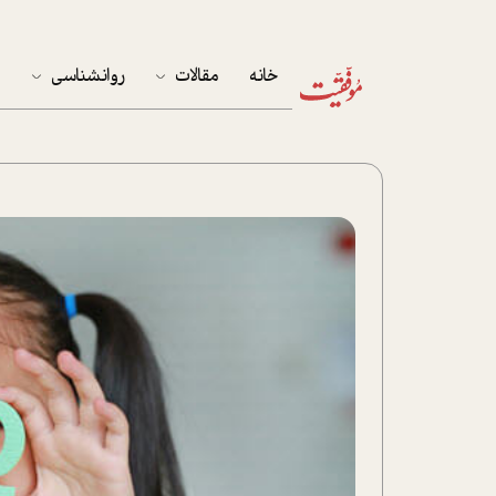
خانه
مقالات
روانشناسی
م
آخرین مقالات
تست روان‌شناسی
مهمان خانه
کوکولوژی
پرونده ویژه
زندگی
نوجوان
کار
پلاس