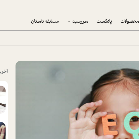
حصولات
پادکست
سررسید
مسابقه داستان
سررسید 1403
سفارش شرکتی سررسید 1403
پکيج نوروزي موفقيت
آخری
تقویم رومیزی
تقویم دیواری