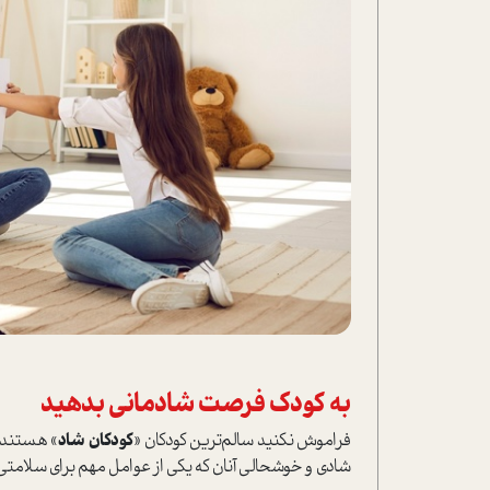
به كودك فرصت شادماني بدهيد
فراموش نكنيد سالم‌ترين كودكان «
كودكان شاد
» هستند؛ 
شادی و خوشحالی آنان که يكي از عوامل مهم برای سلامتي