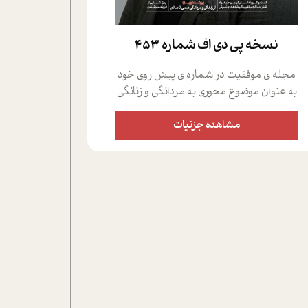
نسخه پي دي اف شماره 453
مجله ی موفقیت در شماره ی پیش روی خود
به عنوان موضوع محوری به مردانگی و زنانگی
سمی پرداخته است؛ علاوه بر این که؛ گفت و
گویی اختصاصی داشته ایم با فردین علیخواه،
مشاهده جزئیات
جامعه شناس در بخش های مختلف تلاش
کرده ایم از دریچه های گوناگون به این موضوع
مهم بپردازیم.فصل ایستگاه؛ شما را با دیدگاه
های روانشناسان و کارشناسان پیرامون
موضوع مردانگی و زنانگی سمی و نیز چالش
های پیرامون آن آشنا می کند.در بخش دو
فنجان داغ به سراغ افرادی رفته ایم که
موفقیت را در عمل به اثبات رسانده اند؛ سید
حمیدرضا محتشمی که بیست و پنجمین
سال فعالیت حرفه ای خود را در حوزه ی
کوچینگ، توسعه ی فردی و رهبری پشت سر