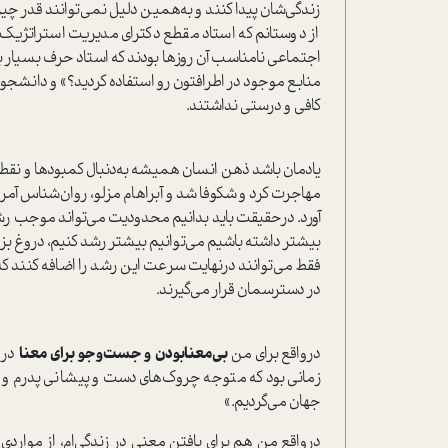
زندگی‌شان پیدا کنند و به‌همین دلیل نمی‌توانند قدر چیزهای
از دوستانم که ا‌ستاد مقطع دکترای مدیریت ا‌ستراتژیک
اجتماعی نامناسب آن روزها بودند که ا‌ستاد حرف بسیار 
منابع موجود در اطرافتون رو ا‌ستفاده کردید؟» و دانشجو
کافی و درستی نداشتند.
یادمان باشد ذهن انسان همیشه به‌دنبال کمبودها و نقط
مهاجرت کرد و شکوفا شد و آبراهام مزلو، روان‌شناس آمر
آورد. در‌حقیقت باید بدانیم محدودیت می‌تواند موجب رشد 
بیشتر داشته باشیم می‌توانیم بیشتر رشد کنیم، دروغ 
فقط می‌توانند در‌نهایت سرعت این رشد را اضافه کنند ک
در دسترسمان قرار می‌گیرند.
در‌واقع برای من
بی‌معنابودن و جست‌وجو برای معنا
زمانی بود که متوجه چروک‌های دست و پیشانی پدرم و نی
جهان می‌گردیم.»
در‌واقع من هم برای یافتن معنی در زندگی‌ام، از مواردی