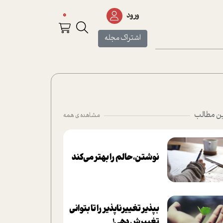
0
ورود
اشتراک مجله
ن مطالب
مشاهده ی همه
نوشتن، حالم را بهتر می‌کند
بپذير تغييرناپذير را تا بتواني
تغييرش دهي!‏