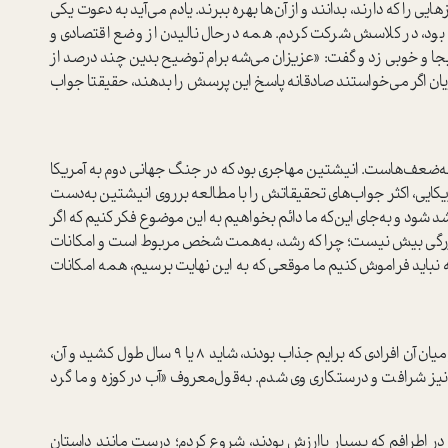
ی را که دارند‌، بدانند و از آن‌ها بهره ببرند. یادم می‌آید به دعوت یکی
 بود، در کلاسش شرکت کردم. همه در‌حال نالیدن از وضع اقتصادی و
بجا و خوبی زد و گفت‌: «عزیزان می‌شه برام توضیح بدین چند درصد از
یان اگر می‌خوا‌ستند صادقانه پاسخ این پرسش را بدهند، حقیقتا جواب
ه‌ضعف‌ها‌ست. انیشتین مهاجری بود که در جنگ جهانی دوم به آمریکا
یکایی، اکثر جواب‌های تحقیقاتش را با مطالعه برروی انیشتین به‌دست
شود و به‌جای این‌که ما دائم بخواهیم به این موضوع فکر کنیم که اگر
بزرگی بیش نیست؛ چرا‌ که رشد، به‌همت شخص مربوط ا‌ست و امکانات
ه نباید فراموش کنیم ما موقعی که به این نهایت برسیم، همه امکانات
در میان آن افرادی که برایم جذاب بودند، شاید 8 یا 9 سال طول کشید و آن‌،
ز شرافت و درستکاری وی شدم. به‌قول‌معروف «آب در کوزه و ما گرد
 در اطرافم که بسیار باارزش بودند، شروع کردم؛ درست مانند دا‌ستان