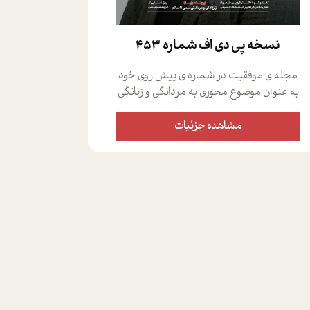
نسخه پي دي اف شماره 453
مجله ی موفقیت در شماره ی پیش روی خود
به عنوان موضوع محوری به مردانگی و زنانگی
سمی پرداخته است؛ علاوه بر این که؛ گفت و
گویی اختصاصی داشته ایم با فردین علیخواه،
مشاهده جزئیات
جامعه شناس در بخش های مختلف تلاش
کرده ایم از دریچه های گوناگون به این موضوع
مهم بپردازیم.فصل ایستگاه؛ شما را با دیدگاه
های روانشناسان و کارشناسان پیرامون
موضوع مردانگی و زنانگی سمی و نیز چالش
های پیرامون آن آشنا می کند.در بخش دو
فنجان داغ به سراغ افرادی رفته ایم که
موفقیت را در عمل به اثبات رسانده اند؛ سید
حمیدرضا محتشمی که بیست و پنجمین
سال فعالیت حرفه ای خود را در حوزه ی
کوچینگ، توسعه ی فردی و رهبری پشت سر