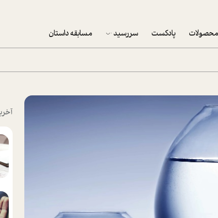
حصولات
پادکست
سررسید
مسابقه داستان
سررسید 1403
سفارش شرکتی سررسید 1403
پکيج نوروزي موفقيت
آخری
تقویم رومیزی
تقویم دیواری