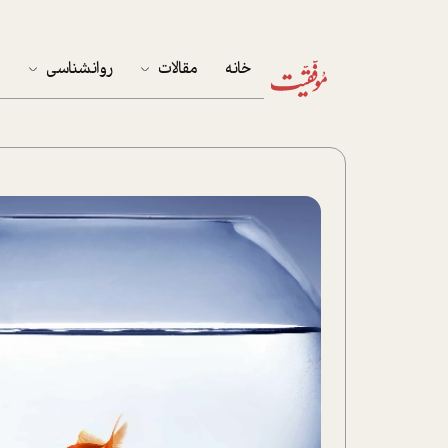
خانه
مقالات
روانشناسی
م
آخرین مقالات
تست روان‌شناسی
مهمان خانه
کوکولوژی
پرونده ویژه
زندگی
نوجوان
کار
پلاس