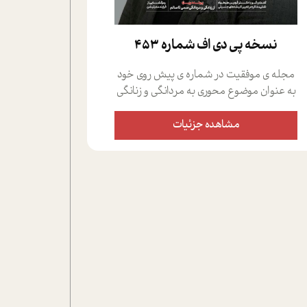
نسخه پي دي اف شماره 453
مجله ی موفقیت در شماره ی پیش روی خود
به عنوان موضوع محوری به مردانگی و زنانگی
سمی پرداخته است؛ علاوه بر این که؛ گفت و
گویی اختصاصی داشته ایم با فردین علیخواه،
مشاهده جزئیات
جامعه شناس در بخش های مختلف تلاش
کرده ایم از دریچه های گوناگون به این موضوع
مهم بپردازیم.فصل ایستگاه؛ شما را با دیدگاه
های روانشناسان و کارشناسان پیرامون
موضوع مردانگی و زنانگی سمی و نیز چالش
های پیرامون آن آشنا می کند.در بخش دو
فنجان داغ به سراغ افرادی رفته ایم که
موفقیت را در عمل به اثبات رسانده اند؛ سید
حمیدرضا محتشمی که بیست و پنجمین
سال فعالیت حرفه ای خود را در حوزه ی
کوچینگ، توسعه ی فردی و رهبری پشت سر