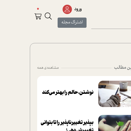
0
ورود
اشتراک مجله
ن مطالب
مشاهده ی همه
نوشتن، حالم را بهتر می‌کند
بپذير تغييرناپذير را تا بتواني
تغييرش دهي!‏