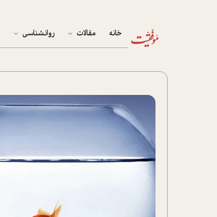
خانه
مقالات
روانشناسی
م
آخرین مقالات
تست روان‌شناسی
مهمان خانه
کوکولوژی
پرونده ویژه
زندگی
نوجوان
کار
پلاس