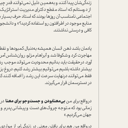
زندگی‌شان پیدا کنند و به‌همین دلیل نمی‌توانند قدر چیزهای
از دوستانم که ا‌ستاد مقطع دکترای مدیریت ا‌ستراتژیک
اجتماعی نامناسب آن روزها بودند که ا‌ستاد حرف بسیار 
منابع موجود در اطرافتون رو ا‌ستفاده کردید؟» و دانشجو
کافی و درستی نداشتند.
یادمان باشد ذهن انسان همیشه به‌دنبال کمبودها و نقط
مهاجرت کرد و شکوفا شد و آبراهام مزلو، روان‌شناس آمر
آورد. در‌حقیقت باید بدانیم محدودیت می‌تواند موجب رشد 
بیشتر داشته باشیم می‌توانیم بیشتر رشد کنیم، دروغ 
فقط می‌توانند در‌نهایت سرعت این رشد را اضافه کنند ک
در دسترسمان قرار می‌گیرند.
در‌واقع برای من
بی‌معنابودن و جست‌وجو برای معنا
زمانی بود که متوجه چروک‌های دست و پیشانی پدرم و نی
جهان می‌گردیم.»
در‌واقع من هم برای یافتن معنی در زندگی‌ام، از مواردی