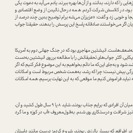
ی را که دارند‌، بدانند و از آن‌ها بهره ببرند. یادم می‌آید به دعوت یکی
 بود، در کلاسش شرکت کردم. همه در‌حال نالیدن از وضع اقتصادی و
بجا و خوبی زد و گفت‌: «عزیزان می‌شه برام توضیح بدین چند درصد از
یان اگر می‌خوا‌ستند صادقانه پاسخ این پرسش را بدهند، حقیقتا جواب
ه‌ضعف‌ها‌ست. انیشتین مهاجری بود که در جنگ جهانی دوم به آمریکا
یکایی، اکثر جواب‌های تحقیقاتش را با مطالعه برروی انیشتین به‌دست
شود و به‌جای این‌که ما دائم بخواهیم به این موضوع فکر کنیم که اگر
بزرگی بیش نیست؛ چرا‌ که رشد، به‌همت شخص مربوط ا‌ست و امکانات
ه نباید فراموش کنیم ما موقعی که به این نهایت برسیم، همه امکانات
در میان آن افرادی که برایم جذاب بودند، شاید 8 یا 9 سال طول کشید و آن‌،
ز شرافت و درستکاری وی شدم. به‌قول‌معروف «آب در کوزه و ما گرد
 در اطرافم که بسیار باارزش بودند، شروع کردم؛ درست مانند دا‌ستان