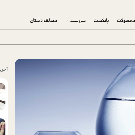
حصولات
پادکست
سررسید
مسابقه داستان
سررسید 1403
سفارش شرکتی سررسید 1403
پکيج نوروزي موفقيت
آخری
تقویم رومیزی
تقویم دیواری