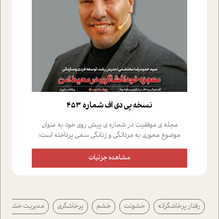
نسخه پي دي اف شماره 453
مجله ی موفقیت در شماره ی پیش روی خود به عنوان
موضوع محوری به مردانگی و زنانگی سمی پرداخته است؛
علاوه بر این که؛ گفت و گویی اختصاصی داشته ایم با فردین
علیخواه، جامعه شناس در بخش های مختلف تلاش کرده ایم
مشاهده جزئیات
از دریچه های گوناگون به این موضوع مهم بپردازیم.فصل
ایستگاه؛ شما را با دیدگاه های روانشناسان و کارشناسان
پیرامون موضوع مردانگی و زنانگی سمی و نیز چالش های
پیرامون آن آشنا می کند.در بخش دو فنجان داغ به سراغ افرادی
رفتار پرخاشگرانه
خشونت
خشم
پرخاشگری
مدیریت خشم
رفته ایم که موفقیت را در عمل به اثبات رسانده اند؛ سید
حمیدرضا محتشمی که بیست و پنجمین سال فعالیت حرفه