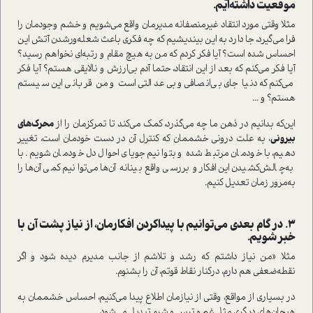
موقعیت داشته‌ایم.
مثلا وقتی مورد انتقاد غیرمنصفانه مدیرمان واقع می‌شویم و خشم وجودمان را
فرا می‌گیرد، جا دارد به این بیندیشیم که چه فکری باعث شعله‌ور‌شدن آتش این
احساس شده ا‌ست؟ آیا فکر کردم که من به هیچ مقام و رتبه‌ای نخواهم رسید؟
آیا فکر می‌کنم که بعد از این انتقاد، حتما آدم بی‌ارزش و نالایقی هستم؟ آیا فکر
می‌کنم که دنیا جای بی‌انصافی و بی‌عدالتی ا‌ست و من قربانی این سیستم
هستم؟ و ...
این‌که بدانیم در ذهن ما چه می‌گذرد، کمک می‌کند تا تمرکزمان را از
محرک‌های
بیرونی
، به علت درونی خشممان که کنترل آن در دست خودمان ا‌ست، تغییر
دهیم، با خودمان مرتبط شده و بتوانیم جویای احوال دل خودمان شویم. با
به‌چالش‌کشیدن این افکار و بررسی واقع‌بینانه آن‌ها می‌توانیم کمی آن‌ها را
به‌مرور زمان تعدیل کنیم.
3. در گام بعدی می‌توانیم با پیدا‌کردن افکارمان، از نیاز پشت آن با
خبر شویم.
مثلا «من نیاز داشتم که رشد و تلاشم از جانب مدیرم دیده شود و اگر
نقطه‌ضعفی هم دارم، در‌کنار نقاط قوتم، آن را بشنوم.
در بسیاری از مواقع، وقتی از نیازمان اطلاع پیدا می‌کنیم، احساس خشممان به
هیجان‌های د‌یگری مثل غم و ترس و شرم تبدیل می‌شود.