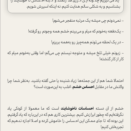
یاد می‌گیریم چگونه این انرژی قدرتمند و البته احساس ناخوشایند را
بشناسیم و به شکلی سالم هدایت کنیم، نه اینکه اسیرش شویم.
- نمی‌دونم چی میشه یک مرتبه منفجر می‌شوم!
- یک‌دفعه به‌خودم که میام و می‌بینم خشم همه وجودم رو گرفته!
- در یک لحظه می‌تونم همه‌چیز رو به‌همه بریزم!
- زبونم خیلی تلخ میشه و متوجه نیستم چی می‌گم؛ اما وقتی به‌خودم میام که
کار از کار گذشته!
احتمالا شما هم از این جمله‌ها زیاد شنیده یا حتی گفته باشید. به‌نظر شما چرا
واکنش ما در مقابل
احساس خشم
، اغلب به این‌صورت ا‌ست؟
خشم از آن دسته
احساسات ناخوشایند
ا‌ست که ما معمولا از کودکی یاد
نگرفته‌ایم که چطور ابرازش کنیم. بیشترین کاری هم که در این‌باره که یاد گرفتیم،
این بوده که تا جای ممکن این احساس را خاموش کرده و اصلا اجازه ندهیم که
تجربه‌اش کنیم!