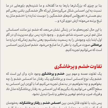
بنا بر چیزی که بزرگ‌تر‌ها بارها به ما گفته‌اند و ما شنیده‌ایم، باور‌هایی در ما
نسبت‌ به این احساس شکل می‌گیرد؛مثل این‌که «اگر خشمگین باشی، یعنی آدم
بدی هستی»، «هیچ‌کس آدم‌های خشمگین را دوست ندارد» یا «خشم مثل یه
تیغ برنده می‌مونه؛ ازش دوری کن» و ...
با این حال تجربه‌‌های ما در زندگی نشان می‌دهد که خشم نیز مانند احساساتی
مثل غم، ترس، حسرت، شادی، شرم و ... وجود دارد؛ پس برای مدیریت آن در گام
اول، ابتدا باید وجودش را به رسمیت بشناسیم؛ یعنی بدانیم زمانی‌که درباره ما
بی‌عدالتی
صورت می‌گیرد یا حقی از ما ضایع ‌می‌شود، خشم اصیل‌ترین احساسی
ا‌ست که می‌توانیم تجربه کنیم.
تفاوت خشم و پرخاشگری
یک تفاوت عمده و مهم بین
خشم و پرخاشگری
وجود دارد و آن این ا‌ست که
خشم یک نوع احساس ا‌ست و پرخاشگری یک رفتار. ما احساس خشم را، چه
بخواهیم و چه نخواهیم، در بدنمان تجربه می‌کنیم، اما با آوردن این احساس به
سطح آگاهی، می‌توانیم یاد بگیریم که این احساس به رفتار پرخاشگرانه مثل داد
و فریاد، ضرب و شتم، توهین و تحقیر و ناسزا تبدیل نشود.
پس باید با تفاوت قائل‌شدن بین
احساس خشم
و
رفتار پرخاشگرانه
، به‌خودمان