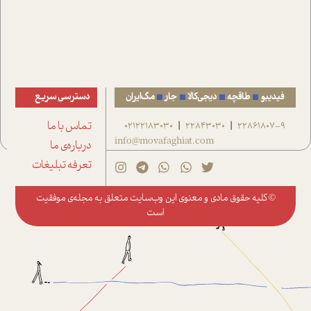
فیدیبو
طاقچه
دیجی‌کالا
جار
مگ‌ایران
دسترسی سریع
22861807-9
22843030
02122183030
تماس با ما
|
|
info@movafaghiat.com
درباره‌ی ما
تعرفه تبلیغات
© کلیه حقوق مادی و معنوی این وب‌سایت متعلق به
مجله‌ی موفقیت
است