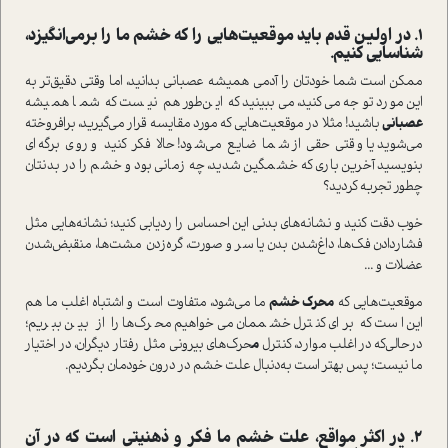
1. در اولین قدم باید موقعیت‌هایی را که خشم ما را برمی‌انگیزد،
شناسایی کنیم.
ممکن ا‌ست شما خودتان را آدمی همیشه عصبانی بدانید، اما وقتی دقیق‌تر به
این مورد توجه می‌کنید، می‌ببینید که این‌طور هم نیست که شما همیشه
عصبانی
باشید! مثلا در موقعیت‌هایی که مورد مقایسه قرار می‌گیرید، برافروخته
می‌شوید یا وقتی حقی از شما ضایع می‌شود! حالا فکر کنید و روی برگه‌ای
بنویسید آخرین باری که خشمگین شدید، چه زمانی بود و خشم را در بدنتان
چطور تجربه کردید؟
خوب دقت کنید و نشانه‌های بدنی این احساس را رد‌یابی کنید؛ نشانه‌هایی مثل
فشار‌دادن فک‌ها، داغ‌شدن بدن یا سر و صورت، گره‌زدن مشت‌ها، منقبض‌شدن
عضلات و ...
موقعیت‌هایی که
محرک خشم
ما می‌شود، متفاوت ا‌ست و اشتباه اغلب ما هم
این ا‌ست که برای کنترل خشممان می‌خواهیم محرک‌ها را از بین ببریم؛
در‌حالی‌که در اغلب موارد، کنترل
م
حرک‌های بیرونی مثل رفتار دیگران، در اختیار
ما نیست؛ پس بهتر ا‌ست به‌دنبال علت خشم در درون خودمان بگردیم.
2. در اکثر مواقع، علت خشم ما فکر و ذهنیتی ا‌ست که در آن‌