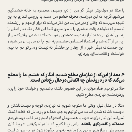
یا مثلا در موقعیتی دیگر، اگر من از دیر رسیدن همسرم به خانه خشمگین
می‌شوم، اگرچه که این دیر‌آمدن
محرک خشم
من ا‌ست، با بررسی افکارم به این
نتیجه می‌رسم که وقتی او دیر می‌آید، من فکر می‌کنم که برای او مهم و ارزشمند
نیستم که بخواهد وقت بیشتری را با من سپری کند! این افکار یک نیاز اصلی را
به من نشان می‌دهد: نیاز به دوست‌داشتن و دوست داشته شدن. وقتی‌که من از
این نیاز آگاه شوم، احتمالا احساس خشمم به غم یا ترس بدل می‌شود و
این‌جا‌ست که دیگر خبری از رفتار پرخاشگرانه نیست و می‌توانم به بیان
خوا‌سته‌ام و تقاضا‌سازی بپردازم.
4. بعد از این‌که از نیازمان مطلع شدیم، انگار که خشم، ما را مطلع
می‌کند که در درونمان چه اتفاقی در‌حال رخ‌دادن ا‌ست.
حالا می‌توانیم اقدام موثری در این خصوص داشته باشسیم و خوا‌سته خود را برای
برطرف‌شدن نیازمان مطرح کنیم.
مثلا در مثال قبل، وقتی ما متوجه شویم که نیازمان توجه و دوست‌داشتن و
دوست داشته شدن ا‌ست، می‌توانیم به‌جای حمله و پرخاش که قطعا کمک
نمی‌کند این نیاز برآورده شود، با همسرمان گفت‌وگو کنیم و در قالب پرسش‌های
همدلانه و گفت‌وگوی بالغانه
، راهی پیدا کنیم که با در‌نظر‌گرفتن شرایط کاری
همسرمان و نیاز‌های او، این نیاز ما هم به‌نوعی برآورده شود. در این‌صورت ا‌ست