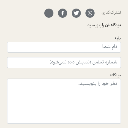
ای خود را در حوزه ی کوچینگ، توسعه ی فردی و رهبری پشت
سر نهاده است و نیز کرامت عزیز زاده؛ سفیر صلح و دوستی که
اشتراک گذاری
با رکاب زدن در بیش از هفتاد کشور و کاشتن درخت، به نماد
حمایت از محیط زیست و منابع طبیعی تبدیل گشته
دیدگاهتان را بنویسید
است.فصل روایت اجنبی ها در این شماره به دو موضوع
جذاب پرداخته است که عبارتند از جنبش آهستگی و نیز مقاله
نام*
ای که به زندگی شگفت انگیز جین گودال و تاثیرات کاوش های
ایشان در حوزه ی شامپانزه ها بر زندگی امروزی ما نگاهی
افکنده است.فصل اتاق 333 شما را پای صحبت یک تجربه ی
واقعی در ارتباط با اختلال شخصیت اسکزوئید و مشکلات و نیز
راهکارهای حل آن قرار می دهد که در اتاق درمان اتفاق افتاده
است.در فصل پایانی زیر ذره بین نیز همکاران ما تلاش کرده
دیدگاه*
اند تا در کنار مطالب سرگرمی و انگیزشی، شما را با بهترین و
موثرترین راهکارهای استفاده از هوش مصنوعی در حوزه های
مختلف کسب و کار آشنا کنند.