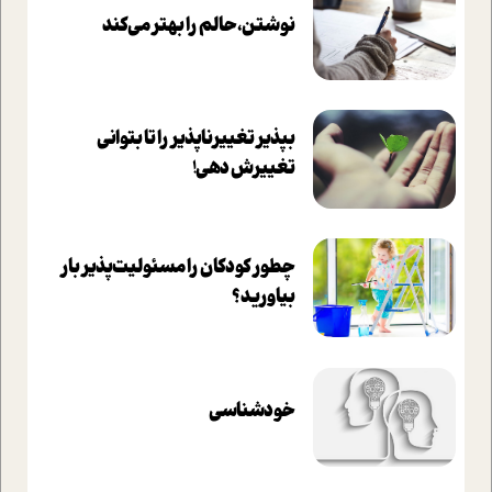
نوشتن، حالم را بهتر می‌کند
بپذير تغييرناپذير را تا بتواني
تغييرش دهي!‏
چطور کودکان را مسئولیت‌پذیر بار
بیاورید؟
خودشناسی