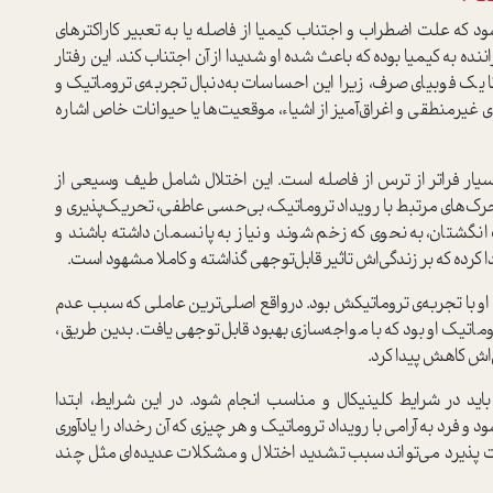
که علت اضطراب و اجتناب کیمیا از فاصله یا به تعبیر کاراکتر‌های
ده به کیمیا بوده که باعث شده او شدیدا از آن اجتناب کند. این رفتار
یک فوبیای صرف، زیرا این احساسات به‌دنبال تجربه‌ی تروماتیک و
ای غیرمنطقی و اغراق‌آمیز از اشیاء، موقعیت‌ها یا حیوانات خاص اشاره
یار فراتر از ترس از فاصله است. این اختلال شامل طیف وسیعی از
حرک‌های مرتبط با رویداد تروماتیک، بی‌حسی عاطفی، تحریک‌پذیری و
گشتان، به نحوی که زخم شوند و نیاز به پانسمان داشته باشند و
رده که بر زندگی‌اش تاثیر قابل‌توجهی گذاشته و کاملا مشهود است.
 او با تجربه‌ی تروماتیکش بود. درواقع اصلی‌ترین عاملی که سبب عدم
اتیک او بود که با مواجه‌سازی بهبود قابل‌توجهی یافت. بدین طریق،
اش کاهش پیدا کرد.
اید در شرایط کلینیکال و مناسب انجام شود. در این شرایط، ابتدا
 و فرد به آرامی با رویداد تروماتیک و هر چیزی که آن‌ رخداد را یادآوری
رت پذیرد می‌تواند سبب تشدید اختلال و مشکلات عدیده‌ای مثل چند