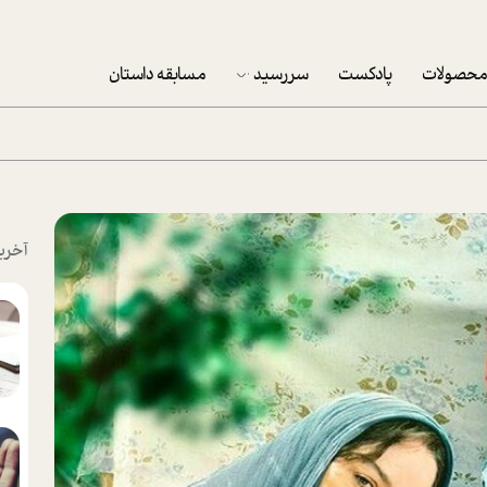
حصولات
پادکست
سررسید
مسابقه داستان
سررسید 1403
سفارش شرکتی سررسید 1403
پکيج نوروزي موفقيت
آخری
تقویم رومیزی
تقویم دیواری