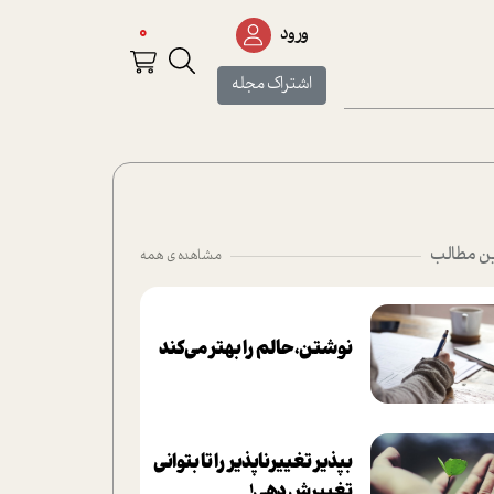
0
ورود
اشتراک مجله
ن مطالب
مشاهده ی همه
نوشتن، حالم را بهتر می‌کند
بپذير تغييرناپذير را تا بتواني
تغييرش دهي!‏