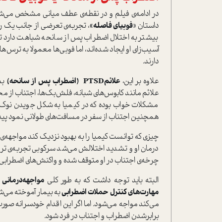
در ادامه‌ی فیلم و در نقطه‌ی عطف میانی مشخص می‌شود 
داستان «
فوبیای فاصله»
، تجربه‌ی تعرضی از جانب یک رانن
بیشتر به اختلال اضطراب پس از سانحه شباهت دارد تا 
آسیب‌زای او ایجاد شده‌اند، اما فوبی‌ها معمولا به ترس‌ه
دارند.
علاوه بر این،
علائمPTSD (اضطراب پس از سانحه)
بس
علائم مانند کابوس‌های شبانه، فلش‌بک‌ها، اجتناب از م
مشکلات خواب بوده که در کیمیا به شکل جویدن نوک ان
همچنین اجتناب از سفر در مسافت‌های طولانی نمود پیدا ک
چیزی که توانست کیمیا را به بهبود نزدیک کند مواجهه‌ی
درمان او و تشدید اختلالش می‌شد سرکوبی تجربه‌ی تروم
چرخه‌ی اجتناب در او متوقف شده و واکنش‌های اضطرابی‌
البته باید توجه داشت که به طور کلی
مواجهه‌درمانی
ب
مهارت‌های کنترل حملات اضطرابی
به بیمار آموخته می‌شود
می‌کند مواجه می‌شود. اما اگر این اقدام خودسرانه صو
برابر‌شدن اضطراب و اجتناب در فرد شود.