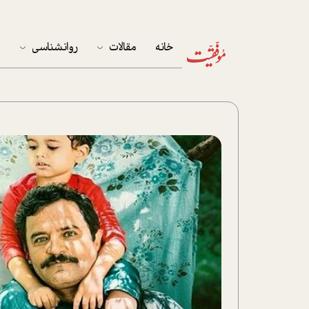
خانه
مقالات
روانشناسی
م
آخرین مقالات
تست روان‌شناسی
مهمان خانه
کوکولوژی
پرونده ویژه
زندگی
نوجوان
کار
پلاس