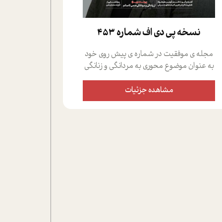
نسخه پي دي اف شماره 453
مجله ی موفقیت در شماره ی پیش روی خود
به عنوان موضوع محوری به مردانگی و زنانگی
سمی پرداخته است؛ علاوه بر این که؛ گفت و
گویی اختصاصی داشته ایم با فردین علیخواه،
مشاهده جزئیات
جامعه شناس در بخش های مختلف تلاش
کرده ایم از دریچه های گوناگون به این موضوع
مهم بپردازیم.فصل ایستگاه؛ شما را با دیدگاه
های روانشناسان و کارشناسان پیرامون
موضوع مردانگی و زنانگی سمی و نیز چالش
های پیرامون آن آشنا می کند.در بخش دو
فنجان داغ به سراغ افرادی رفته ایم که
موفقیت را در عمل به اثبات رسانده اند؛ سید
حمیدرضا محتشمی که بیست و پنجمین
سال فعالیت حرفه ای خود را در حوزه ی
کوچینگ، توسعه ی فردی و رهبری پشت سر