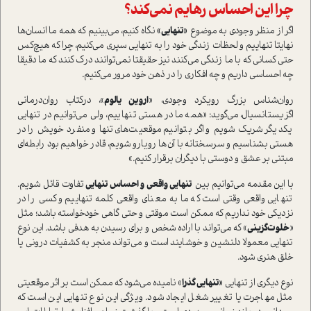
چرا این احساس رهایم نمی‌کند؟
اگر از منظر وجودی به موضوع
«تنهایی»
نگاه کنیم، می‌بینیم که همه ما انسان‌ها
نهایتا تنهاییم و لحظات زندگی خود را به تنهایی سپری می‌کنیم، چرا که هیچ‌کس
حتی کسانی که با ما زندگی می‌کنند نیز حقیقتا نمی‌توانند درک کنند که ما دقیقا
چه احساسی داریم و چه افکاری را در ذهن خود مرور می‌کنیم.
روان‌شناس بزرگ رویکرد وجودی، «
اروین یالوم
»، درکتاب روان‌درمانی
اگزیستانسیال، می‌گوید: «همه ما در هستی تنهاییم، ولی می‌توانیم در تنهایی
یکدیگر شریک شویم و اگر بتوانیم موقعیت‌های تنها و منفرد خویش را در
هستی بشناسیم و سرسختانه با آن‌ها رویارو شویم، قادر خواهیم بود رابطه‌ای
مبتنی بر عشق و دوستی با دیگران برقرار کنیم.»
با این مقدمه می‌توانیم بین
تنهایی واقعی و احساس تنهایی
تفاوت قائل شویم.
تنهایی واقعی وقتی است که ما به معنای واقعی کلمه تنهاییم و کسی را در
نزدیکی خود نداریم که ممکن است موقتی و حتی گاهی خودخواسته باشد؛ مثل
«
خلوت‌گزینی
» که می‌تواند با اراده شخص و برای رسیدن به هدفی باشد. این نوع
تنهایی معمولا دلنشین و خوشایند است و می‌تواند منجر به کشفیات درونی یا
خلق هنری شود.
نوع دیگری از تنهایی
«تنهایی گذرا
» نامیده می‌شود‌ که ممکن است بر اثر موقعیتی
مثل مهاجرت یا تغییر شغل ایجاد شود. ویژگی این نوع تنهایی این است که