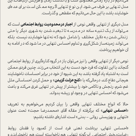
می‌دانیم در بازه زمانی محدودی است و با گذشت زمان و افزایش ارتباطات، این
مدل تنهایی برطرف می‌شود. این نوع تنهایی اگرچه ممکن است برای عده‌ای
خوشایند باشد با این حال می‌دانیم که مقطعی و گذراست.
مدل دیگری از تنهایی واقعی نوعی از
اجبار در محدودیت روابط اجتماعی
است که
می‌تواند از یک تنبیه ساده در مدرسه تا تبعید شدن به شهری دیگر یا حتی
زندانی شدن به دلایل مختلف را شامل شود که نه‌تنها خوشایند نیست، بلکه
می‌تواند زمینه‌ساز شکل‌گیری و تداوم احساس تنهایی در ما شود که در ادامه به
آن خواهیم پرداخت.
نوعی دیگر از تنهایی واقعی را نیز می‌توان باز در گروه کناره‌گیری از روابط اجتماعی
گنجاند با این تفاوت که فرد خود دست به این انتخاب می‌زند. چنین فردی ممکن
است به اشتباه یاد گرفته باشد به این شیوه از خود در برابر احساسات ناخوشایند
هیجانی دفاع ‌کند، درحالی‌که با «
کنج عزلت گزیدن
» و حمل کردن احساساتی مثل
غم، شرم، رنجش و ناکامی خود را بیشتر از پیش در تنهایی غرق می‌کند و باعث
می‌شود که احساس تنهایی در وجود او ریشه بدواند.
حالا که انواع مختلف تنهایی واقعی را بیان کردیم می‌خواهیم به تعریف
«
احساس تنهایی
» که برگرفته از مقاله آقای «محمدرضا حجت» تحت عنوان
«تنهایی و بهزیستی روانی – بدنی» است، اشاره‌ای داشته باشیم:
«احساس تنهایی، برداشت ذهنی فرد است از کمبود یا فقدان روابط
رضایت‌بخش اجتماعی. این‌گونه تنهایی، هم ناخواسته است، هم ناخوشایند و