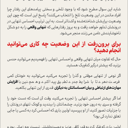
شاید این سوال مطرح شود که با وجود تلخی و سختی پیامدهای این رفتار چرا
افراد ماندن در این وضعیت تلخ را انتخاب می‌کنند؟ پاسخ این است که چون این
وضعیت برایشان شناخته‌شده و آشناتر است. به این ترتیب احساس تنهایی در
درونشان تداوم خواهد یافت و به بروز رفتارهایی که
تنهایی واقعی
را به دو شکل
ناخوشایندش دامن می‌زنند منجر می‌شود.
برای برون‌رفت از این وضعیت چه ‌کاری می‌توانید
انجام دهید؟
حال که تفاوت میان تنهایی واقعی و احساس تنهایی را فهمیدیم می‌توانید حدس
بزنید که بیشتر درگیر کدام‌یک هستید.
اگر نوعی از تنهایی موقتی و گذرا را تجربه می‌کنید می‌توانید به خودتان کمی
فرصت دهید تا با شرایط جدید تطبیق پیدا کنید و همچنین با
افزایش
مهارت‌های ارتباطی و بیان احساساتتان به دیگران
قدری از این تنهایی بکاهید.
اما اگر بیشتر احساس تنهایی را تجربه می‌کنید، وقت آن است که دست خود را
گرفته و سری به درون خود بزنید. چشمانتان را ببندید و کودک تنهای درونتان را
با جزئیات تصور کنید، از او بپرسید اولین باری که احساس کرد به کسی یا جایی
تعلق ندارد کی بود؟
اولین باری که فکر کرد به قدر کافی عزیز و دوست‌داشتنی نیست چه زمانی بود و