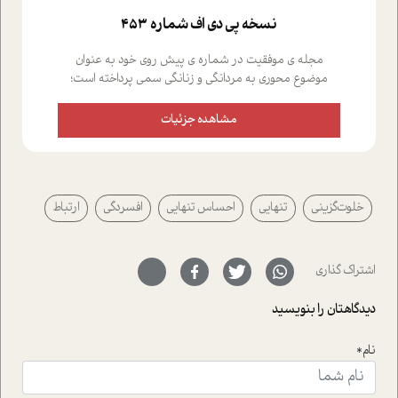
نسخه پي دي اف شماره 453
مجله ی موفقیت در شماره ی پیش روی خود به عنوان
موضوع محوری به مردانگی و زنانگی سمی پرداخته است؛
علاوه بر این که؛ گفت و گویی اختصاصی داشته ایم با فردین
علیخواه، جامعه شناس در بخش های مختلف تلاش کرده ایم
مشاهده جزئیات
از دریچه های گوناگون به این موضوع مهم بپردازیم.فصل
ایستگاه؛ شما را با دیدگاه های روانشناسان و کارشناسان
پیرامون موضوع مردانگی و زنانگی سمی و نیز چالش های
پیرامون آن آشنا می کند.در بخش دو فنجان داغ به سراغ افرادی
خلوت‌گزینی
تنهایی
احساس تنهایی
افسردگی
ارتباط
رفته ایم که موفقیت را در عمل به اثبات رسانده اند؛ سید
حمیدرضا محتشمی که بیست و پنجمین سال فعالیت حرفه
ای خود را در حوزه ی کوچینگ، توسعه ی فردی و رهبری پشت
سر نهاده است و نیز کرامت عزیز زاده؛ سفیر صلح و دوستی که
اشتراک گذاری
با رکاب زدن در بیش از هفتاد کشور و کاشتن درخت، به نماد
حمایت از محیط زیست و منابع طبیعی تبدیل گشته
دیدگاهتان را بنویسید
است.فصل روایت اجنبی ها در این شماره به دو موضوع
جذاب پرداخته است که عبارتند از جنبش آهستگی و نیز مقاله
نام*
ای که به زندگی شگفت انگیز جین گودال و تاثیرات کاوش های
ایشان در حوزه ی شامپانزه ها بر زندگی امروزی ما نگاهی
افکنده است.فصل اتاق 333 شما را پای صحبت یک تجربه ی