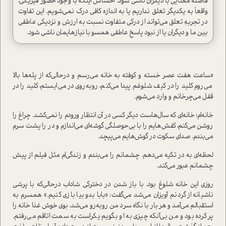
فاصله معنایی با دیگران ناشی شود. احساس اینکه با وجود حضور فیزیکی،
واقعاً به یکدیگر تعلق نداریم یا به اندازه کافی درک نمی‌شویم. این تفاوت
در تجربهِ تعلق می‌تواند از درکی متفاوت نسبت به ارزش و نزدیکی عاطفی
بین ما و دیگران یا از نبود پاسخِ عاطفی همسو با نیازهایمان ناشی شود.
«ساعت هفت عصر خسته و کوفته به خانه می‌رسم و درحالی‌که از پله‌ها بالا
می‌روم کلید را در کیف شلوغم پیدا می‌کنم، روبه‌روی در می‌ایستم، کلید را در
قفل می‌چرخانم و وارد می‌شوم.
خانه‌ام؛ خانه‌ای که سال‌هاست دیگر کسی در آن انتظار ورودم را نمی‌کشد. چراغ را
روشن می‌کنم، کفش‌هایم را با بی‌حوصلگی گوشه‌ای می‌اندازم و در را پشت سرم
می‌بندم. صدای سکوت در گوش‌هایم می‌پیچد.
لحظه‌ای به در تکیه می‌دهم. چشمانم را می‌بندم و زندگی‌ام مثل فیلم از پیش
چشمانم عبور می‌کند.
روزی این خانه شلوغ بود. با باز شدن در دخترکی شاداب درحالی‌که با پرشی
ناشیانه از گردنم آویزان می‌شد می‌گفت: «بابا بدو بیا بازی کنیم.» همسرم به
استقبالم می‌آمد و هر بار با نگاه سرد من روبه‌رو می‌شد. بوی خوش غذا خانه را
پر کرده بود و من بی‌آنکه چیزی به او بگویم یکراست به سمت اتاقم می‌رفتم.