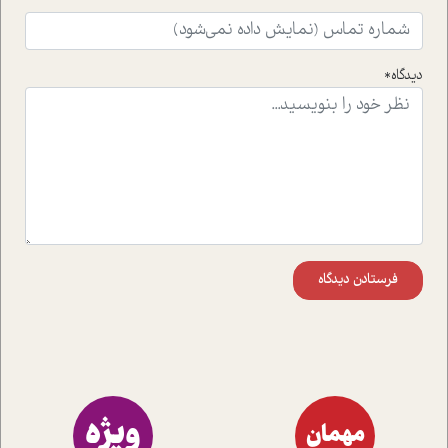
واقعی در ارتباط با اختلال شخصیت اسکزوئید و مشکلات و نیز
راهکارهای حل آن قرار می دهد که در اتاق درمان اتفاق افتاده
است.در فصل پایانی زیر ذره بین نیز همکاران ما تلاش کرده
دیدگاه*
اند تا در کنار مطالب سرگرمی و انگیزشی، شما را با بهترین و
موثرترین راهکارهای استفاده از هوش مصنوعی در حوزه های
مختلف کسب و کار آشنا کنند.
فرستادن دیدگاه
ویژه
مهمان