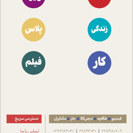
پلاس
زندگی
کار
فیلم
فیدیبو
طاقچه
دیجی‌کالا
جار
مگ‌ایران
دسترسی سریع
22861807-9
22843030
02122183030
تماس با ما
|
|