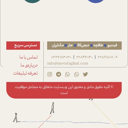
فیدیبو
طاقچه
دیجی‌کالا
جار
مگ‌ایران
دسترسی سریع
22861807-9
22843030
02122183030
تماس با ما
|
|
info@movafaghiat.com
درباره‌ی ما
تعرفه تبلیغات
© کلیه حقوق مادی و معنوی این وب‌سایت متعلق به
مجله‌ی موفقیت
است