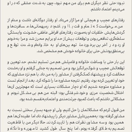
نبود؛ حتی نظر دیگران هم برای من مهم نبود، چون به شدت عشقی که در او
می‌دیدم، اعتماد داشتم.
رفتارهای عجیب و هیجانی او مرا آزار می‌داد. او رفتار دوگانه‌ای داشت و مدام از
من می‌خواست که تمام وقت با او باشم؛ درمیهمانی‌ها، مسافرت‌ها و
گردش‌هایش. خلقیات او به‌صورت رفتارهای افراطی عاطفی، خشونت، وابستگی،
سلطه‌گری، تدافعی‌بودن و توقعات بیش‌از حد او برایم محرز شد و مرا به‌خودم
آورد و در آخرین برخورد ما، توهین‌های او به خانواده‌ام و شدت توقع و
بی‌منطق‌بودنش حتی برای خانواده خودش هم مشخص شد.
این بار حتی با وساطت خانواده و فامیلش هم من تسلیم نشدم. حد توهین و
توقعاتش عجیب و شوک‌برانگیز بود و من تصمیم به جدایی گرفتم و او به‌شدت
مخالفت کرد و پیشنهاد کمک‌گرفتن از مشاور را به من داد. با هم نزد مشاوری که
خود او تعیین کرده بود، رفتیم. نتیجه مشاوره ما را شوکه کرد. بعد از انجام تست
و مشاوره متوجه شدیم که او دچار مشکلات بسیاری است که مهم‌ترین آن‌ها
اختلال شخصیت مرزی و خودشیفتگی بود؛ البته من هم بی‌مشکل نبودم و
مشکلاتی داشتم که باعث کمبود جرئت‌مندی و اعتماد‌به‌نفسم شده بود.
من قبول کردم که مشکلاتمان را حل کنیم، ولی او جبهه بسیار سختی نسبت به
مشاور گرفته بود؛ به‌همین‌دلیل مشاور دیگر را پیشنهاد داد، اما عقیده آن‌ها هم
همین بود و سه مشاور، نظرات هم را تایید کردند. حالا دیگر من با قاطعیت
تصمیم به طلاق گرفته بودم، اما پنج سال طول کشید تا مهریه و دادگاه و