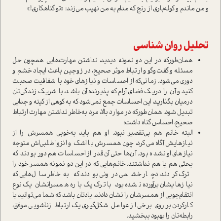
و من ماندم و کوله‌باری از رنج که مدام به من نهیب می‌زند: «تو گناهکاری!»
تحلیل روان شناسی
همان‌طور‌که در این دو نمونه دیدید، نداشتن مهارت‌هایی همچون حل
مسئله و گفت‌وگو و ارتباط موثر صحیح، در زوجین باعث ایجاد خشم و
دوری می‌شود. زمانی‌که از احساسات و نیازهای خود با شفافیت صحبت
کنید و آن را دریک فضای آرام که پذیرنده آن باشد، با شریک زندگی‌تان
درمیان بگذارید، این احساسات جمع نمی‌شود که به کوهی از کینه و جدایی
تبدیل شود. همان‌طورکه در موارد بالا، مرد به‌خاطر نداشتن مهارت ارتباط
صحیح، احساس گناه داشت؛
البته خانم هم بی‌تقصیر نبود. او هم باید به‌خوبی همسرش را از
نیازهایش آگاه می‌کرد، چون همسرش با اشک و انزوا‌طلبی‌اش متوجه
نیازهای او نشده بود. آن‌ها حتی آن‌قدر از احساسات هم دور بودند که
بحثی هم با هم نداشتند. خانم‌هایی که در این دو نمونه همسر خود را
ترک کردند، دچار خشمی درونی بودند که به‌خاطر سال‌هایی که
نیازهایشان برآورده نشده بود، با ترک یک‌باره همسرانشان یک نوع
انتقام‌جویی از همسرشان را نشان دادند. یادتان باشد که شما می‌توانید با
کارکردن بر روی برخی از عوامل شکل‌گیری یک ارتباط زناشویی موفق،
رابطه‌تان را بهبود ببخشید.