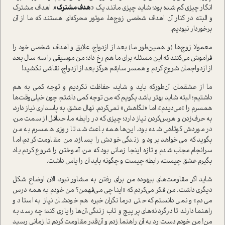
انگار چیزی گم شده بود؛ شاید چیزی مانند یک «
هدف مشترک
». اهداف مشترک
و البته در کنار آن اهداف شخصی زوج‌ها، موتور محرکه‌ای هستند که ما از آن
برخوردار نبودیم.
معمولا زوج‌ها (و همین‌طور ما) بعد از ازدواج، علایق و اهداف شخصی خود را
فراموش می‌کنند که این مسئله برای ما هم رخ داد؛ من موسیقی را سه سال بعد
از ازدواجمان شروع کردم و همسر سابقم هرگز بعد از ازدواج، نقاشی نکشید!
ما از عشقمان، آن‌طور‌که باید و شاید، حفاظت نکردیم و توجه کمی به هم
داشتیم؛ البته شاید بهتر باشد بگویم که من توجه کمی داشتم، چون خیلی‌وقت‌ها
همسرم را »می‌دیدم»، اما «نگاهش» نمی‌کردم. نهال عشق، به پاسداری نیاز دارد،
به حرف‌زدن و هرس‌کردن نیاز دارد؛ چیزی که در رابطه ما، حداقل از سمت من،
در موردش کوتاهی شده بود. این‌ها همه باعث شد تا روزی همسرم به من
بگوید که می‌خواهد برود و زندگی خودش را بسازد. من مقاومت کردم، اما
سرانجام مجاب شدم و تازه اینجا زمانی بود که من، آموختن را شروع کردم یاد
بگیرم عشق چیست، رابطه چیست و چگونه باید آن را پاس داشت.
شاید اگر مقاومت‌های بیهوده من برای رفتن به مشاور نبود، الان اوضاع شکل
دیگری داشت. من فکر می‌کردم که «اینا چی می‌فهمن؟ من خودم به همه درس
می‌دم» و نمی‌دانستم که حتی درمانگران خبره هم خودشان نیاز به استاد و
راهنما دارند تا درگردنه‌های پر پیچ و تاب زندگی،آن‌ها را یاری کند؛ چه رسد به
من! من خودم دست رد به آن راهنما زدم و آن‌قدر مقاومت کردم تا زمانی رسید