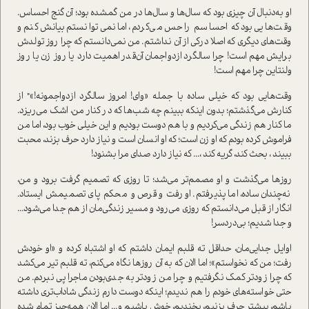
او به‌دنبال آن چیزی بود که سال‌ها و سال‌ها در من گمشده بود؛ آن گنج احساس.
وقت‌هایی بود که احساسم را حس می‌کردم، اما نمی‌توانستم بیانش کنم و
وقت‌های دیگری که اصلا درکی از آن نداشتم. من نمی‌دانستم که چرا روز تولدش
برایش مهم است! چرا سالگرد ازدواجمان آن‌قدر اهمیت دارد یا روز زن یا روز
ولنتاین چرا مهم است!
وقت‌هایی بود که خیلی ساده با جمله «وای! امروز سالگرد ازدواجمونه!»" از
کنارش می‌گذشتم؛ بدون اینکه ببینم چه شب‌ها که در کنار من، اشک می‌ریزد.
ما کنار هم زندگی می‌کردیم و با هم دوست بودیم و این خیلی خوب بود، اما من
فراموش کرده بودم که او زن است؛ که او انسان است و نیاز دارد حرف بزند، محبت
ببیند ، بحث کند، گریه کند ،... که نیاز دارد صدای مرا بشنود!
روزها می‌گذشت و او مصمم‌تر می‌شد؛ تا روزی که تصمیم گرفت برود و من،
نه‌چندان ساده، اما پذیرفتم. او رفت و قرص و محکم پای تصمیمش ایستاد.
انگار از قبل می‌دانستم که روزی می‌رود و مسیر زندگی‌مان از هم جدا می‌شود...
و جدا شدیم؛ بی‌دردسر!
اوایل جدایی‌مان، حداقل ته قلبم ایمان داشتم که او اشتباه کرده و «او خودش
رفت؛ من که نخواستم»؛ اما الان که به آن روزها نگاه می‌کنم، ته قلبم تیر می‌کشد
که چرا زودتر کمک نگرفتیم و چرا من زودتر به جدی‌بودن ماجرا پی نبردم. من
حتی خواسته‌های خودم را هم ندیدم؛ اینکه دوست دارم زندگی شاداب‌تری داشته
باشم، بیشتر حرف بزنیم، بخندیم، خوش باشیم و... اما الان همه‌چیز تمام شده