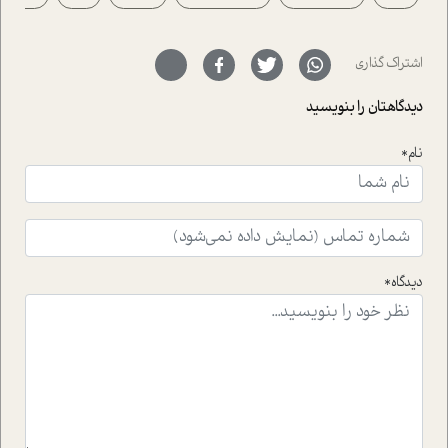
حمیدرضا محتشمی که بیست و پنجمین سال فعالیت حرفه
ای خود را در حوزه ی کوچینگ، توسعه ی فردی و رهبری پشت
سر نهاده است و نیز کرامت عزیز زاده؛ سفیر صلح و دوستی که
اشتراک گذاری
با رکاب زدن در بیش از هفتاد کشور و کاشتن درخت، به نماد
حمایت از محیط زیست و منابع طبیعی تبدیل گشته
دیدگاهتان را بنویسید
است.فصل روایت اجنبی ها در این شماره به دو موضوع
جذاب پرداخته است که عبارتند از جنبش آهستگی و نیز مقاله
نام*
ای که به زندگی شگفت انگیز جین گودال و تاثیرات کاوش های
ایشان در حوزه ی شامپانزه ها بر زندگی امروزی ما نگاهی
افکنده است.فصل اتاق 333 شما را پای صحبت یک تجربه ی
واقعی در ارتباط با اختلال شخصیت اسکزوئید و مشکلات و نیز
راهکارهای حل آن قرار می دهد که در اتاق درمان اتفاق افتاده
است.در فصل پایانی زیر ذره بین نیز همکاران ما تلاش کرده
دیدگاه*
اند تا در کنار مطالب سرگرمی و انگیزشی، شما را با بهترین و
موثرترین راهکارهای استفاده از هوش مصنوعی در حوزه های
مختلف کسب و کار آشنا کنند.