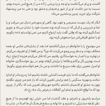
کامنت و پیام می‌گذاشت و توجه و پذیرشی را که من از هیچ‌کس ندیده بودم،
نسبت به من داشت. او پر از شور و هیجان و عشق بود و حتی به من پیشنهاد
شراکت برای خرید زمین و ماشین می‌داد؛
انگار که یک دوست صمیمی و خوب بود. گاهی او بدون‌خبر دنبال من می‌آمد و با
غذا و شیرینی و کیکی که درست کرده‌ بود، محبت خود را نشان می‌داد و جوری
نمک‌گیرم کرده بود که وقتی گفت باید ازدواج کنیم، من نمی‌توانستم «نه» بگویم.
او با عشق افراطی‌اش مرا مدهوش کرده بود.
من موضوع را با خانواده‌ام در میان گذاشتم؛ اما بعد از نشان‌دادن عکس او، همه
مخالف بودند و مدام پرس‌و‌جو می‌کردند که چرا؟ و من فقط از او تعریف می‌کردم.
درنهایت و با اجبار به خواستگاری رفتیم. من که فکر می‌کردم هزینه ازدواج زیاد
است، بهترین گل و کادو و طلاها را برایش گرفته بودم. در روز خواستگاری، خانواده‌
او اصرار عجیبی برای عقد سریع ما داشتند و من باز هم نتوانستم چیزی بگویم!
خانواده‌ام می‌گفتند که ما باید فرصت آشنایی داشته باشیم، اما پدرو مادر او اجازه
ندادند و مهریه سنگینی را هم برایش تعیین کردند که باز هم من چیزی نگفتم؛
چون به عشق او اطمینان داشتم. بالاخره مهریه‌ای تعیین شد که بالاتر از چیزی
بود که ما توقع داشتیم و تمام این اتفاقات درعرض یک ماه رخ داد.
مراسم بله‌برون و نامزدی و عقد گذشت، اما من خیلی زود فهمیدم ما از هیچ
نظر نقطه مشترکی نداشتیم و خانواده و سطح فرهنگ آن‌ها اصلا در شان ما