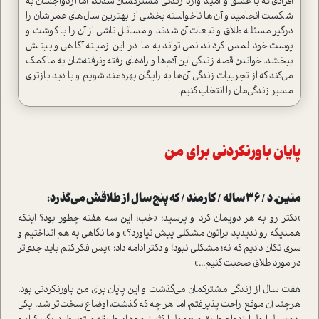
افرادی که با عشق و امید وارد زندگی مشترکشان شدند، اما ازدواجشان به
شکست انجامید و آن‌ها ناخواسته بخشی از بهترین سال‌های عمرشان را
درگیر مسئله طلاق و تبعات آن شدند و مسائل ناشی از آن را با گوشت و
پوست خود لمس کردند، نمی‌تواند به ما در این زمینه آگاهی و بینش
ببخشد. خواندن قصه زندگی این آدم‌ها و راه‌‌های رفته‌و‌نرفته‌شان به ما کمک
می‌کند که از تجربیات زندگی آن‌ها به رایگان بهره‌مند شویم و با دید بازتری
مسیر زندگی‌مان را انتخاب کنیم.
پایان
باورنکردنی
برای
من
متین. د / 36 ساله / کارمند / که پنج سال از طلاقش می‌گذرد:
«دکتر رو به هر دویمان کرد و پرسید: «خب؛ این سه هفته چطور بود؟ اینکه
همدیگه رو ندیدید، براتون مشکلی پیش نیاورد؟» و ما نگاهی به هم انداختیم و
سری تکان دادیم که نه؛ مشکلی نبود! و دکتر ادامه داد: «پس فکر کنم باید جدی‌تر
در مورد طلاق صحبت کنیم...»
هفت سال از زندگی مشترکمان می‌گذشت و این پایان برای من باور‌نکردنی بود.
هرچند آن موقع راحت پذیرفتم، اما هر چه که گذشت، اوضاع سخت‌تر شد. یکی