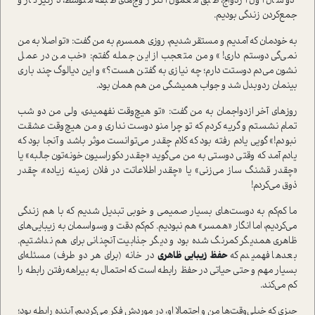
دو سال اول ازدواج، طبق معمول اکثر زوج‌های طبقه متوسط، درگیر کار و
جمع‌کردن زندگی بودیم.
به خودمان که آمدیم و مستقر شدیم، روزی همسرم به من گفت: «تو اصلا به من
نمی‌گی دوستم داری!» و من متعجب از این جمله گفتم: «خب من در عمل
نشون می‌دم دوستت دارم؛ چه نیازی به گفتن هست؟» و این دیالوگ چند باری
بینمان رد‌و‌بدل شد و جواب همیشگی من هم همان بود.
روزهای آخر ازدواجمان به من گفت: «تو هیچ‌وقت نفهمیدی، ولی من دو شب
تمام نشستم و گریه کردم که تو چرا منو دوست نداری و من هیچ‌وقت عشقت
نبودم!» گویی یادم رفته بود که کلام چقدر می‌توانست موثر باشد و آنجا بود که
یادم آمد که وقتی دوستی به من می‌گوید «چقدر دکوراسیون خونه‌تون جالبه» یا
«چقدر قشنگ ساز می‌زنی» یا «چقدر اطلاعاتت در فلان زمینه زیاده»، چقدر
ذوق می‌کردم!
ما کم‌کم به دوست‌های بسیار صمیمی و خوبی تبدیل شدیم که با هم زندگی
می‌کردیم، اما انگار «همسر» هم نبودیم. کم‌کم دقت و وسواسمان به زیبایی‌های
ظاهری همدیگر کمرنگ شده بود و دیگر جذابیت آنچنانی برای هم نداشتیم.
بعدها فهمیدم که
حفظ زیبایی ظاهری
در خانه (برای هر دو طرف) مسئله‌ای
بسیار مهم و حتی حیاتی در حفظ رابطه است که احتمال به بیراهه‌رفتن رابطه را
کم می‌کند.
چیزی که خیلی‌وقت‌ها من و احتمالا او، در موردش فکر می‌کردیم، آینده رابطه بود؛