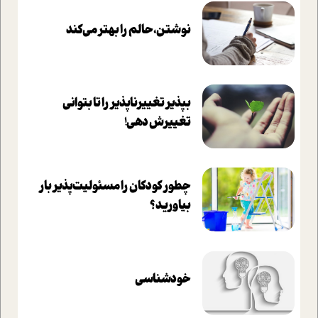
نوشتن، حالم را بهتر می‌کند
بپذير تغييرناپذير را تا بتواني
تغييرش دهي!‏
چطور کودکان را مسئولیت‌پذیر بار
بیاورید؟
خودشناسی