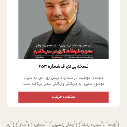
نسخه پي دي اف شماره 453
مجله ی موفقیت در شماره ی پیش روی خود به عنوان
موضوع محوری به مردانگی و زنانگی سمی پرداخته است؛
علاوه بر این که؛ گفت و گویی اختصاصی داشته ایم با فردین
علیخواه، جامعه شناس در بخش های مختلف تلاش کرده ایم
مشاهده جزئیات
از دریچه های گوناگون به این موضوع مهم بپردازیم.فصل
ایستگاه؛ شما را با دیدگاه های روانشناسان و کارشناسان
پیرامون موضوع مردانگی و زنانگی سمی و نیز چالش های
پیرامون آن آشنا می کند.در بخش دو فنجان داغ به سراغ افرادی
رابطه
مهارت ارتباط
زندگی زناشویی
مشاوره
طلاق
ازدواج
رفته ایم که موفقیت را در عمل به اثبات رسانده اند؛ سید