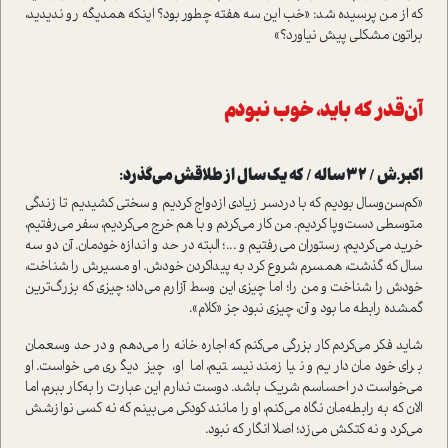
که از من پرسیده شد: «خب این سه هفته چطور بود؟ اینکه همدیگه رو ندیدید،
براتون مشکلی پیش نیاورد؟»
آن‌قدر
که
باید،
خوب
نبودم
اکبر.ش / 32 ساله /
که یک سال از طلاقش می‌گذرد:
«کم‌سن‌و‌سال بودیم که با دردسر زیادی ازدواج کردیم و سختی کشیدیم تا زندگی
متوسطی دست‌و‌پا کردیم. من کار می‌کردم و با هم خرج می‌کردیم، سفر می‌رفتیم،
خرید می‌کردیم، رستوران می‌رفتیم و ...؛ البته در حد و اندازه خودمان. آن دو سه
سال که گذشت، همسرم شروع کرد به پیدا‌کردن خودش. او مسیرش را شناخت،
خودش را شناخت و من را؛ اما چیزی این وسط آزارم می‌داد؛ چیزی که بزرگ‌ترین
گمشده رابطه ما بود و آن، چیزی نبود جز «کلام».
شاید فکر می‌کردم کار بزرگی می‌کنم که اجاره خانه را می‌دهم و در حد وسعمان
برای خودمان داریم و نیازمند نیستیم، اما او، چیز دیگری می‌خواست. او
می‌خواست در احساسم شریک باشد. دوست ندارم این عبارت را به‌کار ببرم، اما
الان که به رابطه‌مان نگاه می‌کنم، او را مانند کودکی می‌بینم که نه کسی نوازشش
می‌کرد و نه کتکش می‌زد؛ اصلا انگار که نبود.