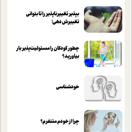
بپذير تغييرناپذير را تا بتواني
تغييرش دهي!‏
چطور کودکان را مسئولیت‌پذیر بار
بیاورید؟
خودشناسی
چرا از خودم متنفرم؟