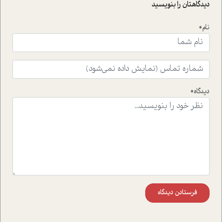
حمایت از محیط زیست و منابع طبیعی تبدیل گشته
دیدگاهتان را بنویسید
است.فصل روایت اجنبی ها در این شماره به دو موضوع
جذاب پرداخته است که عبارتند از جنبش آهستگی و نیز مقاله
نام*
ای که به زندگی شگفت انگیز جین گودال و تاثیرات کاوش های
ایشان در حوزه ی شامپانزه ها بر زندگی امروزی ما نگاهی
افکنده است.فصل اتاق 333 شما را پای صحبت یک تجربه ی
واقعی در ارتباط با اختلال شخصیت اسکزوئید و مشکلات و نیز
راهکارهای حل آن قرار می دهد که در اتاق درمان اتفاق افتاده
است.در فصل پایانی زیر ذره بین نیز همکاران ما تلاش کرده
دیدگاه*
اند تا در کنار مطالب سرگرمی و انگیزشی، شما را با بهترین و
موثرترین راهکارهای استفاده از هوش مصنوعی در حوزه های
مختلف کسب و کار آشنا کنند.
فرستادن دیدگاه