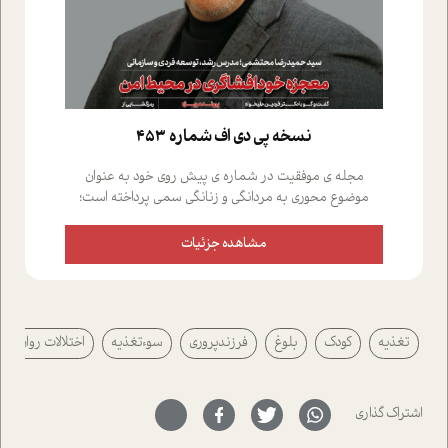
نسخه پي دي اف شماره 453
مجله ی موفقیت در شماره ی پیش روی خود به عنوان
موضوع محوری به مردانگی و زنانگی سمی پرداخته است؛
علاوه بر این که؛ گفت و گویی اختصاصی داشته ایم با فردین
علیخواه، جامعه شناس در بخش های مختلف تلاش کرده ایم
مشاهده جزئیات
از دریچه های گوناگون به این موضوع مهم بپردازیم.فصل
ایستگاه؛ شما را با دیدگاه های روانشناسان و کارشناسان
پیرامون موضوع مردانگی و زنانگی سمی و نیز چالش های
پیرامون آن آشنا می کند.در بخش دو فنجان داغ به سراغ افرادی
تغذیه
کودک
بلوغ
فرزندپروری
سوءتغذیه
اختلالات روان
رفته ایم که موفقیت را در عمل به اثبات رسانده اند؛ سید
حمیدرضا محتشمی که بیست و پنجمین سال فعالیت حرفه
ای خود را در حوزه ی کوچینگ، توسعه ی فردی و رهبری پشت
سر نهاده است و نیز کرامت عزیز زاده؛ سفیر صلح و دوستی که
اشتراک گذاری
با رکاب زدن در بیش از هفتاد کشور و کاشتن درخت، به نماد