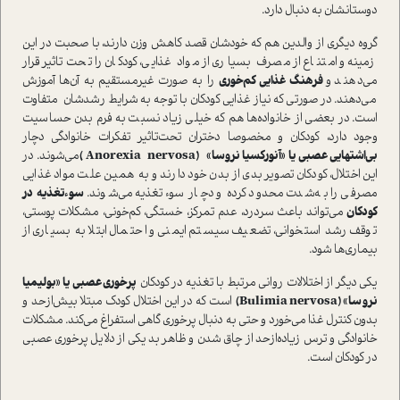
دوستانشان به دنبال دارد.
گروه دیگری از والدین هم که خودشان قصد کاهش وزن دارند، با صحبت در این
زمینه و امتناع از مصرف بسیاری از مواد غذایی، کودکان را تحت‌تاثیر قرار
می‌دهند و
فرهنگ غذایی کم‌خوری
را به صورت غیر‌مستقیم به آن‌ها آموزش
می‌دهند. در صورتی که نیاز غذایی کودکان با توجه به شرایط رشدشان متفاوت
است. در بعضی از خانواده‌ها هم که خیلی زیاد نسبت به فرم بدن حساسیت
وجود دارد، کودکان و مخصوصا دختران تحت‌تاثیر تفکرات خانوادگی دچار
بی‌اشتهایی عصبی یا «آنورکسیا نروسا» (Anorexia nervosa )
می‌شوند. در
این اختلال، کودکان تصویر بدی از بدن خود دارند و به همین علت مواد غذایی
مصرفی را به‌شدت محدود کرده و دچار سوء‌تغذیه می‌شوند.
سوءتغذیه در
کودکان
می‌تواند باعث سر‌درد، عدم تمرکز، خستگی، کم‌خونی، مشکلات پوستی،
توقف رشد استخوانی، تضعیف سیستم ایمنی و احتمال ابتلا به بسیاری از
بیماری‌ها شود.
یکی دیگر از اختلالات روانی مرتبط با تغذیه در کودکان
پرخوری عصبی یا «بولیمیا
نروسا» (Bulimia nervosa)
است که در این اختلال کودک مبتلا بیش‌از‌حد و
بدون کنترل غذا می‌خورد و حتی به دنبال پرخوری گاهی استفراغ می‌کند. مشکلات
خانوادگی و ترس زیاده‌از‌حد از چاق شدن و ظاهر بد یکی از دلایل پرخوری عصبی
در کودکان است.