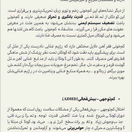
دارند و تنفسشان سریع و غیرطبیعی است.
از دیگر نشانه‌های این کم‌خونی زخم و تورم زبان، تحریک‌پذیری و بی‌قراری است.
این کودکان از لحاظ ذهنی
قدرت یادگیری و تمرکز
ضعیفی دارند و کم‌خونی
باعث
تضعیف سیستم ایمنی
بدنشان می‌شود؛ به همین علت در معرض
عفونت‌های مکرر قرار می‌گیرند. متاسفانه کم‌خونی باعث کاهش اشتها هم
می‌شود و این کودکان میل کمتری نسبت به مصرف غذا دارند.
کم‌خونی فقر آهن دلایل مختلفی دارد که رژیم غذایی نادرست یکی از علل آن
است. برای پیشگیری باید دقت شود که کودکان تحت نظر پزشک از شش ماهگی
قطره‌ی آهن مصرف کنند. به طور کلی کودکان باید از منابع غذایی آهن مثل
گوشت قرمز و سفید، دل، جگر، تخم‌مرغ، حبوبات، سبزیجات برگ‌دار، کشمش،
مویز، برگه‌ی زردآلو و ...به همراه منابع غذایی ویتامین ث در رژیم غذایی‌شان
بهره ببرند.
کم‌توجهی - بیش‌فعالی(ADHD)
اختلال کم‌توجهی – بیش‌فعالی یکی از مشکلات سلامت روان است که معمولا از
دوران کودکی شروع شده و باعث کاهش قدرت توجه و تمرکز، بی‌دقتی،
جنب‌و‌جوش زیاد و تغییرات سطح انرژی و... می‌شود. کودکان مبتلا با
کوچک‌ترین محرکی دچار
حواس‌پرتی
می‌شوند و آرام‌ماندن و تحرک‌نداشتن