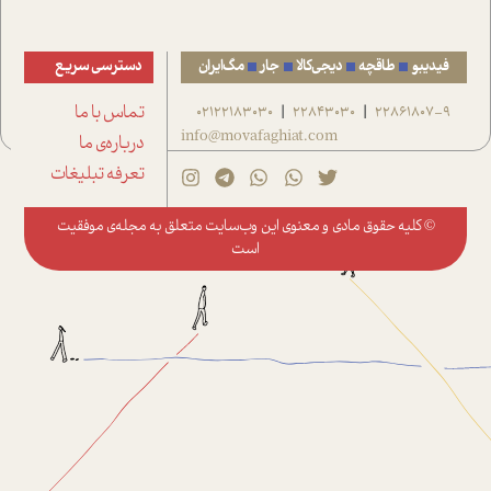
فیدیبو
طاقچه
دیجی‌کالا
جار
مگ‌ایران
دسترسی سریع
22861807-9
22843030
02122183030
تماس با ما
|
|
info@movafaghiat.com
درباره‌ی ما
تعرفه تبلیغات
© کلیه حقوق مادی و معنوی این وب‌سایت متعلق به
مجله‌ی موفقیت
است