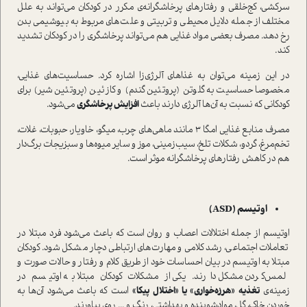
سرکشی، کج‌خلقی و رفتارهای پرخاشگرانه‌ی مکرر در کودکان می‌تواند به علل
مختلف از جمله دلایل محیطی و تربیتی و علت‌های مربوط به بیوشیمی بدن
رخ دهد. مصرف بعضی مواد غذایی هم می‌تواند پرخاشگری را در کودکان تشدید
کند.
در این زمینه می‌توان به غذاهای آلرژی‌زا اشاره کرد. حساسیت‌های غذایی،
مخصوصا حساسیت به گلوتن (پروتئین گندم) و کازئین (پروتئین شیر) برای
کودکانی که نسبت به آن‌ها آلرژی دارند باعث
افزایش پرخاشگری
می‌شود.
مصرف منابع غذایی امگا ۳ مانند ماهی‌های چرب، میگو، خاویار، حبوبات، غلات،
تخم‌مرغ، گردو، شکلات تلخ، سیب‌زمینی، موز و سایر میوه‌ها و سبزیجات برگ‌دار
هم در کاهش رفتارهای پرخاشگرانه موثر است.
اوتیسم (ASD)
اوتیسم از جمله اختلالات اعصاب و روان است که باعث می‌شود فرد مبتلا در
تعاملات اجتماعی، رشد کلامی و مهارت‌های ارتباطی دچار مشکل شود. کودکان
مبتلا به اوتیسم در بیان احساسات خود از طریق کلام و رفتار و حالات صورت و
لمس‌کردن مشکل دارند. یکی از مشکلات کودکان مبتلا به اوتیسم در
زمینه‌ی
تغذیه «هرزه‌خواری» یا «اختلال پیکا»
است که باعث می‌شود آن‌ها به
خوردن خاک، گل، موادشوینده و بهداشتی، رنگ و ... روی بیاورند.