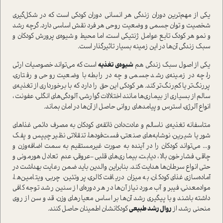
یکی از مهم‌ترین دوران‌ زندگی هر انسانی دوران کودکی است که در شکل‌گیری
شخصیت و توان جسمی و وضعیت روحی هر فرد نقش اساسی دارد. گرچه رشد
و نمو هر کودک تابع عوامل ژنتیکی است، اما محیط و شیوه‌ی پرورش کودکان و
سبک زندگی آن‌ها در این زمینه بسیار تاثیرگذار است.
یکی از اصول سبک زندگی هم
شیوه‌ی تغذیه
است که می‌تواند خصوصیات ارثی
را، چه در زمینه‌ی رشد جسمی و چه در رابطه با وضعیت روحی و رفتاری،
پررنگ‌تر یا کم‌رنگ‌تر کند. هر کودکی این حق را دارد که با برخورداری از تغذیه‌ی
سالم از بسیاری از بیماری‌ها مانند اختلالات گوارشی، آلودگی‌های انگلی، عفونت ،
انواع آلرژی، استرس و پیامدهای روانی حاصل از آن‌ها در امان بماند.
متاسفانه تغذیه‌ی ناسالم و عادت‌دادن ذائقه‌ی کودکان به مصرف دائمی غذاهای
شور یا شیرین، نوشابه‌های صنعتی، فست‌فودها، تنقلاتی نظیر چیپس و پفک
و... می‌تواند کودکان را در آینده به صورت غیرمستقیم به سمت اضافه‌وزن و
چاقی، فشارخون بالا، دیابت، بیماری‌های قلبی‌-عروقی، عدم تعادل هورمونی و
حتی انواع سرطان‌ها هدایت کند. بنابراین والدین باید ضمن رعایت بهداشت در
آماده‌سازی غذای کودکان، به میزان دریافت کالری، پروتئین، چربی، ویتامین‌ها،
موادمعدنی، فیبر و آب مورد نیاز آن‌ها در هر دوره‌ای از سنین رشد توجه کافی
داشته باشند و با پیگیری رشد آن‌ها بر اساس معیارهای وزن، قد و سن از روی
منحنی رشد، از
روال رشد طبیعی
کودکانشان اطمینان حاصل کنند.