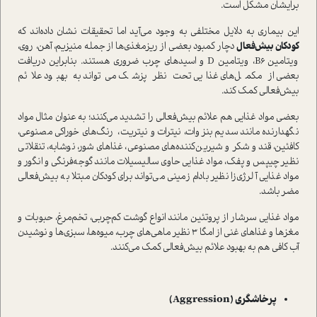
برایشان مشکل است.
این بیماری به دلایل مختلفی به وجود می‌آید اما تحقیقات نشان داده‌اند که
کودکان بیش‌فعال
دچار کمبود بعضی از ریز‌مغذی‌ها از جمله منیزیم، آهن، روی،
ویتامین B6، ویتامین D و اسیدهای چرب ضروری هستند. بنابراین دریافت
بعضی از مکمل‌های غذایی تحت نظر پزشک می‌تواند به بهبود علائم
بیش‌فعالی کمک کند.
بعضی مواد غذایی هم علائم بیش‌فعالی را تشدید می‌کنند؛ به عنوان مثال مواد
نگهدارنده مانند سدیم بنزوات، نیترات و نیتریت، رنگ‌های خوراکی مصنوعی،
کافئین، قند و شکر و شیرین‌کننده‌های مصنوعی، غذاهای شور، نوشابه، تنقلاتی
نظیر چیپس و پفک، مواد غذایی حاوی سالیسیلات مانند گوجه‌فرنگی و انگور و
مواد غذایی آلرژی‌زا نظیر بادام زمینی می‌تواند برای کودکان مبتلا به بیش‌فعالی
مضر باشد.
مواد غذایی سرشار از پروتئین مانند انواع گوشت کم‌چربی، تخم‌مرغ، حبوبات و
مغزها و غذاهای غنی از امگا ۳ نظیر ماهی‌های چرب، میوه‌ها، سبزی‌ها و نوشیدن
آب کافی هم به بهبود علائم بیش‌فعالی کمک می‌کنند.
پرخاشگری (Aggression)