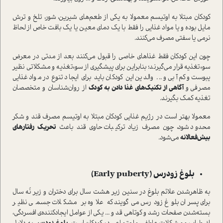
کودکان مبتلا به اوتیسم معمولا به یکی از طعم‌های شیرین، شور، تلخ و ترش
مایل بوده و یا مواد غذایی را فقط با یک دمای معین یا یک بافت خاص از لحاظ
نرمی یا سفتی مصرف می‌کنند.
چون این کودکان فقط غذاهای خاصی را قبول می‌کنند بعد از مدتی در معرض
سوءتغذیه قرار می‌گیرند؛ بنابراین برای پیشگیری از سوءتغذیه و مشکلاتی نظیر
یبوست و کم‌آبی و ... والدین این کودکان باید برای ایجاد تنوع در موادغذایی
مصرفی و
آگاهی از تکنیک‌های غذا دادن به کودک
از روان‌شناسان و متخصصان
تغذیه کمک بگیرند.
معمولا بهتر است در رژیم غذایی کودکان مبتلا به اوتیسم مصرف قند و شکر
محدود شود، چون مصرف زیاد ترکیبات حاوی قند باعث
تحریک رفتارهای
بیش‌فعالانه
می‌شود.
بلوغ زودرس (Early puberty)
به ظاهر‌شدن علائم بلوغ در سنین زیر هشت سال برای دختران و زیر نُه سال
برای پسران بلوغ زودرس می‌گویند که علاوه بر مشکلات جسمی نظیر
بسته‌شدن صفحات رشد و کوتاهی قد و ... یکی از عوامل ایجاد‌کننده‌ی افسردگی،