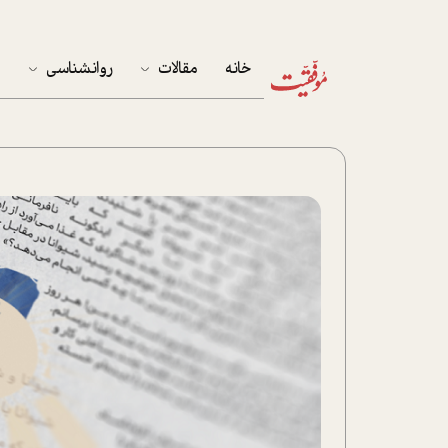
خانه
مقالات
روانشناسی
م
آخرین مقالات
تست روان‌شناسی
مهمان خانه
کوکولوژی
پرونده ویژه
زندگی
نوجوان
کار
پلاس