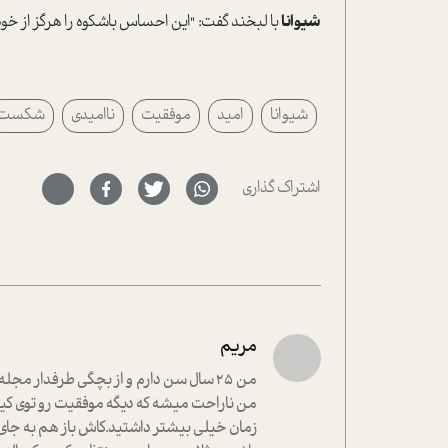
شیوانا
با لبخند گفت: "این احساس باشکوه را هرگز از خود
شیوانا
امید
موفقیت
ناامیدی
شکست
اشتراک گذاری
مریم
من 25 سال سن دارم و از بچگی طرفدار م
من ناراحت میشه که دیگه موفقیت رو توی کی
زمان خیلی بیشتر داشتید.کاش باز هم به جای