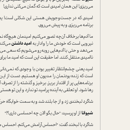
می‌ریزی! این همان امیدی است که گمان می‌کنی نداری!
امیدی که در جست‌وجویش هستی این شکلی است! یعنی با
برنامه می‌ریزی و به پیش می‌روی.
ما آدم‌ها برخلاف آن‌چه تصور می‌کنیم امیدمان هیچ‌گاه نمی
نیرویی است که خودش ما را وادار به
امید داشتن
می‌کند.
مي‌دهد و حتی با آدم‌هایی روبه‌رو می‌شویم که سعی می‌ک
ناامیدی منتقل کنند. اما حقیقت این است که امید ما برای اد
امید یعنی چشم‌انتظار تغییر بودن با وجودی که نمی‌دانی
است که زنده بودنمان را مدیون او هستیم. دست از این ت
برنامه‌هایی پر از اقتدار بریز. برخیز و گذشته را از تصرف 
رها شود. او تعلقی به آینده پرامید تو ندارد و این تو هس
شاگرد لبخندی زد و از جا بلند شد و به سمت خوابگاه حرک
شیوانا
از او پرسید: "حال بگو الان چه احساسی داری؟!"
شاگرد با لبخند گفت: "احساس آرامش مي‌كنم. احساس مي‌