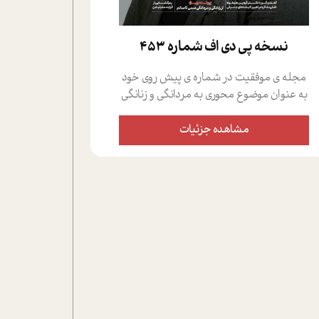
نسخه پي دي اف شماره 453
مجله ی موفقیت در شماره ی پیش روی خود
به عنوان موضوع محوری به مردانگی و زنانگی
سمی پرداخته است؛ علاوه بر این که؛ گفت و
گویی اختصاصی داشته ایم با فردین علیخواه،
مشاهده جزئیات
جامعه شناس در بخش های مختلف تلاش
کرده ایم از دریچه های گوناگون به این موضوع
مهم بپردازیم.فصل ایستگاه؛ شما را با دیدگاه
های روانشناسان و کارشناسان پیرامون
موضوع مردانگی و زنانگی سمی و نیز چالش
های پیرامون آن آشنا می کند.در بخش دو
فنجان داغ به سراغ افرادی رفته ایم که
موفقیت را در عمل به اثبات رسانده اند؛ سید
حمیدرضا محتشمی که بیست و پنجمین
سال فعالیت حرفه ای خود را در حوزه ی
کوچینگ، توسعه ی فردی و رهبری پشت سر