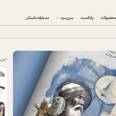
حصولات
پادکست
سررسید
مسابقه داستان
سررسید 1403
سفارش شرکتی سررسید 1403
پکيج نوروزي موفقيت
آخری
تقویم رومیزی
تقویم دیواری