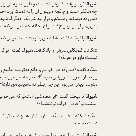
شیوانا
نزد او رفت، کنارش نشست و دلیل اندوهش را پرسی
چه شکلی است و چگونه می‌توان آن را به دست آورد. احسا
کسی که دوستش داشتم و قرار بود شریک زندگی‌ام شود، ا
یکی بهتر از من ازدواج کند. از آن لحظه‌ احساس می‌کنم دی
شیوانا
با لبخند گفت: "شاید حق با تو باشد! اما سوالی 
شاگرد با کنجکاوی سرش را بالا گرفت. شیوانا گفت: "تو که ت
دوست داری برایم بگو!"
شاگرد گفت: "کمی که هوا خوردم و حالم بهتر شد لباسم را
و بعد از تمرینات ورزشی صبحگاه مدرسه سر میز صبحان
مدرسه پیش می‌روم. این چه ربطی به ناامیدی من دارد؟"
شیوانا
با لبخند گفت: "آیا مطمئنی امشب که می‌خواب
امشب تو آخرین خواب تو نباشد!؟"
شاگرد لبخند تلخی زد و گفت: "راستش هیچ ضمانتی نی
دست خداست."
شیوانا
گفت: "بنابراین تو با وجودی که هیچ اطمینانی از بی