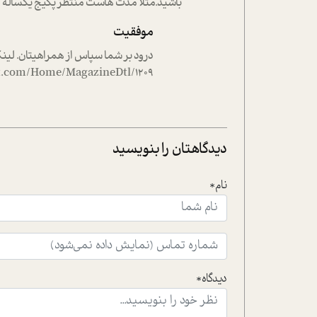
باشید.مثلا مدت هاست منتظر پکیج یکساله 1403 هستم.
موفقیت
at.com/Home/MagazineDtl/1209
دیدگاهتان را بنویسید
نام*
دیدگاه*