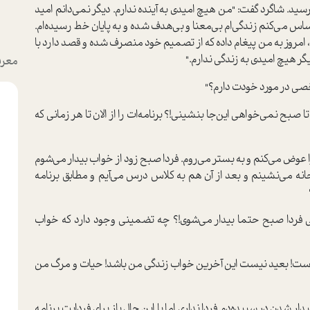
د. شاگرد گفت: "من هیچ امیدی به آینده ندارم. دیگر نمی‌دانم امید
س می‌کنم زندگی‌ام بی‌معنا و بی‌هدف شده و به پایان خط رسیده‌ام.
مروز به من پیغام داده که از تصمیم خود منصرف شده و قصد دارد با
گر هیچ امیدی به زندگی ندارم."
معرف
شخصی در مورد خودت دارم؟"
ا صبح نمی‌خواهی این‌جا بنشینی!؟ برنامه‌ات را از الان تا هر زمانی که
 عوض می‌کنم و به بستر می‌روم. فردا صبح زود از خواب بیدار می‌شوم
ه می‌نشینم و بعد از آن هم به کلاس درس می‌آیم و مطابق برنامه
ی فردا صبح حتما بیدار می‌شوی!؟ چه تضمینی وجود دارد که خواب
ست! بعید نیست این آخرین خواب زندگی من باشد! حیات و مرگ من
دار شدن در سپیده‌دم فردا نداری اما با این حال باز برای فردایت برنامه