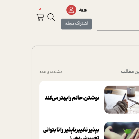
0
ورود
اشتراک مجله
ن مطالب
مشاهده ی همه
نوشتن، حالم را بهتر می‌کند
بپذير تغييرناپذير را تا بتواني
تغييرش دهي!‏