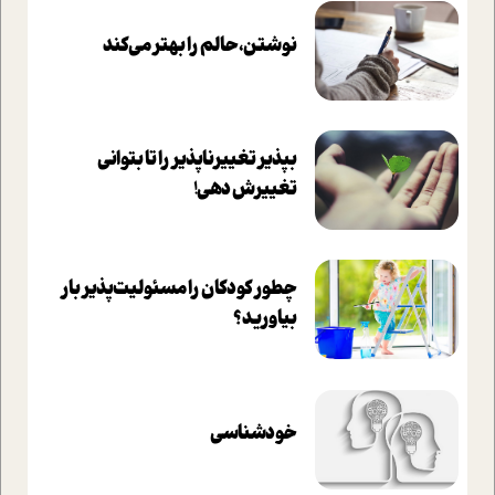
نوشتن، حالم را بهتر می‌کند
بپذير تغييرناپذير را تا بتواني
تغييرش دهي!‏
چطور کودکان را مسئولیت‌پذیر بار
بیاورید؟
خودشناسی