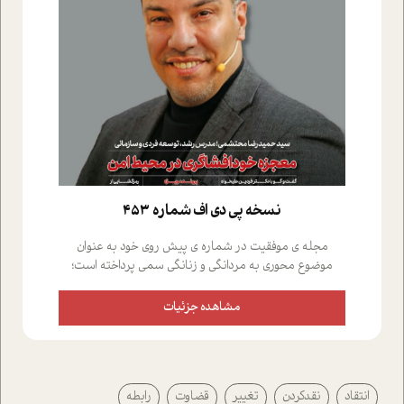
نسخه پي دي اف شماره 453
مجله ی موفقیت در شماره ی پیش روی خود به عنوان
موضوع محوری به مردانگی و زنانگی سمی پرداخته است؛
علاوه بر این که؛ گفت و گویی اختصاصی داشته ایم با فردین
علیخواه، جامعه شناس در بخش های مختلف تلاش کرده ایم
مشاهده جزئیات
از دریچه های گوناگون به این موضوع مهم بپردازیم.فصل
ایستگاه؛ شما را با دیدگاه های روانشناسان و کارشناسان
پیرامون موضوع مردانگی و زنانگی سمی و نیز چالش های
پیرامون آن آشنا می کند.در بخش دو فنجان داغ به سراغ افرادی
انتقاد
نقدکردن
تغییر
قضاوت
رابطه
رفته ایم که موفقیت را در عمل به اثبات رسانده اند؛ سید