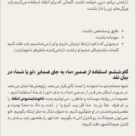
ناراحتی زیادی درپی خواهد داشت. کلماتی که برای انتقاد استفاده می‌کنیم باید
ویژگی‌های زیر را دارا باشند:
دقیق و مشخص باشند؛
مودبانه باشند؛
درصورتی‎ که با فرد ارتباط نزدیکی داریم و او را می‌شناسیم باید دقت کنیم
کلمات ماشه‌چکان خشم او نباشند (تداعی‌کننده خاطره‌ای ناخوشایند).
گام ششم: استفاده از ضمیر «ما» به جای ضمایر «تو یا شما» در
بیان نقد
نحوه جمله‌بندی ما شنونده را تحت تاثیر قرار می‌دهد. پژوهش‌ها نشان می‌دهد
در صورت امکان، هر قدر از ضمیر «ما» به جای «تو یا شما» استفاده کنیم –
خصوصا در روابط دوستانه و عاطفی– می‌توانیم جنبه
ناخوشایندبودن انتقاد
را
برای طرف مقابل به حداقل برسانیم و از تشدید حالت محکومیت و
مقصرشمرده‌شدن در او جلوگیری کنیم. به عنوان مثال به جای اینکه بگوییم: «تو
نمی‌تونی هیجاناتت رو کنترل کنی»، بگوییم: «ما توی رابطه‌مون باید بیشتر به
کنترل هیجاناتمون دقت کنیم».