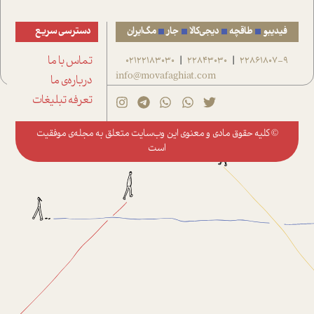
فیدیبو
طاقچه
دیجی‌کالا
جار
مگ‌ایران
دسترسی سریع
22861807-9
22843030
02122183030
تماس با ما
|
|
info@movafaghiat.com
درباره‌ی ما
تعرفه تبلیغات
© کلیه حقوق مادی و معنوی این وب‌سایت متعلق به
مجله‌ی موفقیت
است