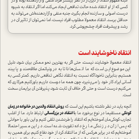
البته مفهوم انتقاد از دیرباز در نظر بیشتر افراد، منفی و آزاردهنده بوده و در
کسی که از او انتقاد شده حالت تدافعی ایجاد می‌کند، اما اگر انتقاد به شیوه
درست، اصولی و سازنده انجام بگیرد، جنبه منفی و آزاردهنده‌اش می‌تواند به
حداقل برسد. انتقاد معمولا مطلوب افراد نیست، اما نمی‌توان از تاثیر آن در
رشد و پیشرفت افراد چشم‌پوشی کرد.
انتقاد ناخوشایند است
انتقاد معمولا خوشایند نیست، حتی اگر به بهترین نحو ممکن بیان شود، دلیل
این موضوع این است که ما انسان‌ها ذاتا به درونیاتمان علاقه‌مند و پایبند
هستیم، بنابراین ناخودآگاه نسبت به انتقاد نگاهی تدافعی داریم. کمتر کسی به
آسانی ایراد کار خود را می‌پذیرد، چون همه ما دوست داریم باورکنیم هرکاری که
می‌کنیم درست است و حتی اگر خلاف آن ثابت شود، پذیرفتن آن برایمان سخت
است.
آنچه باید در نظر داشته باشیم این است که
روش انتقاد والدین در خانواده در زمان
کودکی
مستقیما در نوع برخورد ما ب
ا انتقاد در بزرگسالی
ارتباط دارد. ما از اغلب
تجارب کودکی‌مان آموخته‌ایم که انتقاد را طردشدن تلقی کنیم و این باور با حوادثی
که پس از آن در زندگی ما رخ داده تقویت شده است. در این مسیر احتمالا
آموخته‌ایم که در برابر هرکس که از ما انتقاد کرد از خود دفاع کنیم، برای همین به